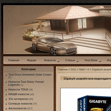
w
Главная
Форум
Новости
Статьи
Test Drive
Иг
Категории
Главная
»
2011
»
Май
»
6
» Gigabyte разр
Test Drive Unlimited Solar Crown
[1]
Gigabyte разработала видеоадапт
Новости Test Drive: Ferrari
Legends
[1]
Новости TDU2
[34]
НАШИ новости
[43]
Это интересно
[84]
Сетевые новости
[57]
Автоновости
[417]