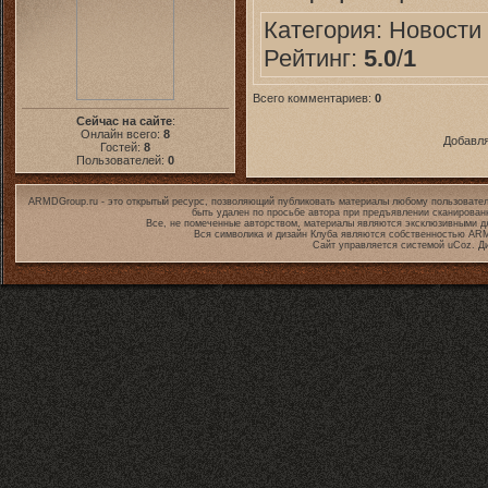
Категория:
Новоcти
Рейтинг:
5.0
/
1
Всего комментариев:
0
Сейчас на сайте
:
Онлайн всего:
8
Добавля
Гостей:
8
Пользователей:
0
ARMDGroup.ru - это открытый ресурс, позволяющий публиковать материалы любому пользовател
быть удален по просьбе автора при предъявлении сканирован
Все, не помеченные авторством, материалы являются эксклюзивными дл
Вся символика и дизайн Клуба являются собственностью
ARM
Сайт управляется системой
uCoz
. Д