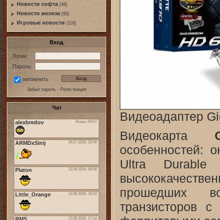
Новости софта
[48]
Новоcти железа
[90]
Игровые новости
[119]
Вход
Логин:
Пароль:
запомнить
Забыл пароль
·
Регистрация
Чат
Видеоадаптер G
Видеокарта
особенностей: 
Ultra Durable
высококачестве
прошедших вс
транзисторов с