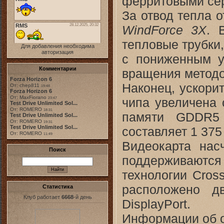
ферритовыми се
За отвод тепла 
WindForce 3X
. 
тепловые трубки
Для добавления необходима
авторизация
с пониженным у
Комментарии
вращения методо
Forza Horizon 6
Наконец, ускорит
От: chep811
19:48
Forza Horizon 6
От: MaxFiorano
чипа увеличена 
23:47
Test Drive Unlimited Sol...
От: ROMERO
18:31
памяти GDDR5
Test Drive Unlimited Sol...
От: ROMERO
19:31
Test Drive Unlimited Sol...
составляет 1 37
От: ROMERO
11:49
Видеокарта нас
Поиск
поддерживаютс
технологии Cross
расположено д
Статистика
Клуб работает
6668
-й день
DisplayPort.
Информации об о