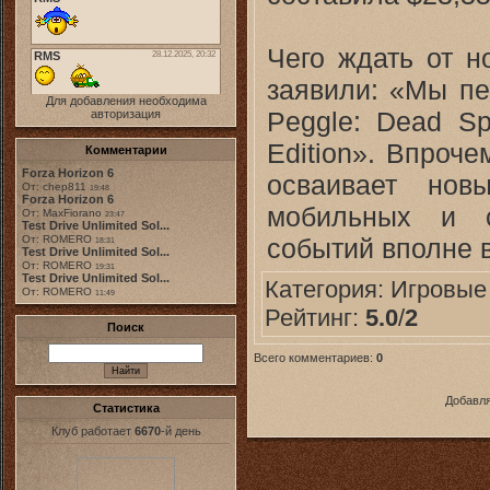
Чего ждать от н
заявили: «Мы пе
Для добавления необходима
Peggle: Dead Sp
авторизация
Edition». Впрочем
Комментарии
Forza Horizon 6
осваивает но
От: chep811
19:48
Forza Horizon 6
мобильных и с
От: MaxFiorano
23:47
Test Drive Unlimited Sol...
событий вполне в
От: ROMERO
18:31
Test Drive Unlimited Sol...
От: ROMERO
19:31
Test Drive Unlimited Sol...
Категория:
Игровые
От: ROMERO
11:49
Рейтинг:
5.0
/
2
Поиск
Всего комментариев:
0
Добавля
Статистика
Клуб работает
6670
-й день