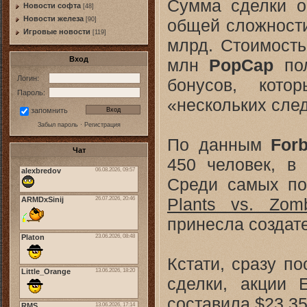
Сумма сделки о
Новости софта
[48]
Новоcти железа
общей сложнос
[90]
Игровые новости
[119]
млрд. Стоимость
Вход
млн
PopCap
пол
Логин:
бонусов, кото
Пароль:
«нескольких сле
запомнить
Забыл пароль
·
Регистрация
По данным
For
Чат
450 человек, в
Среди самых по
Plants vs. Zom
принесла создат
Кстати, сразу п
сделки, акции 
составила $23,35