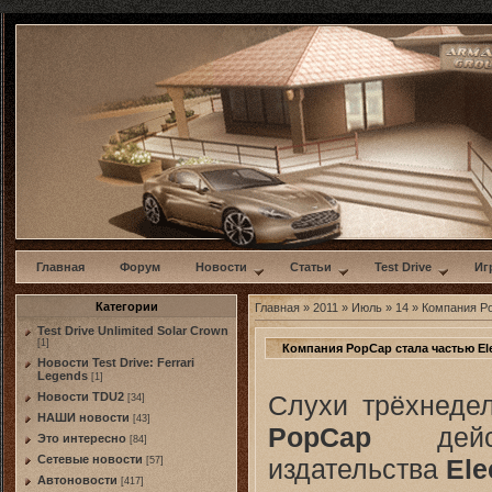
w
Главная
Форум
Новости
Статьи
Test Drive
Иг
Категории
Главная
»
2011
»
Июль
»
14
» Компания Pop
Test Drive Unlimited Solar Crown
[1]
Компания PopCap стала частью Ele
Новости Test Drive: Ferrari
Legends
[1]
Слухи трёхнедел
Новости TDU2
[34]
НАШИ новости
[43]
PopCap
действ
Это интересно
[84]
Сетевые новости
издательства
Ele
[57]
Автоновости
[417]