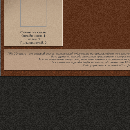
Сейчас на сайте
:
Онлайн всего:
1
Гостей:
1
Пользователей:
0
ARMDGroup.ru - это открытый ресурс, позволяющий публиковать материалы любому пользовател
быть удален по просьбе автора при предъявлении сканирован
Все, не помеченные авторством, материалы являются эксклюзивными дл
Вся символика и дизайн Клуба являются собственностью
ARM
Сайт управляется системой
uCoz
. Д