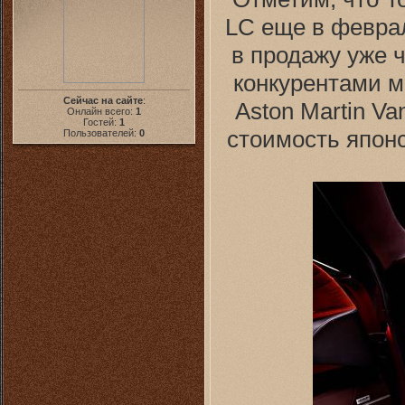
LC еще в феврал
в продажу уже 
конкурентами м
Сейчас на сайте
:
Aston Martin Va
Онлайн всего:
1
Гостей:
1
стоимость японс
Пользователей:
0