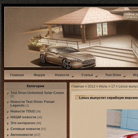
w
Главная
Форум
Новости
Статьи
Test Drive
Иг
Категории
Главная
»
2012
»
Июль
»
17
» Lexus выпус
Test Drive Unlimited Solar Crown
[1]
Lexus выпустит серийную версию
Новости Test Drive: Ferrari
Legends
[1]
Новости TDU2
[34]
НАШИ новости
[43]
Это интересно
[84]
Сетевые новости
[57]
Автоновости
[417]