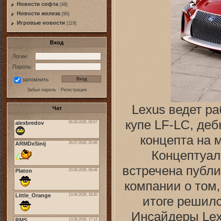
Новости софта
[48]
Новоcти железа
[90]
Игровые новости
[119]
Вход
Логин:
Пароль:
запомнить
Забыл пароль
·
Регистрация
Lexus ведет ра
Чат
купе LF-LC, деб
концепта на 
Концептуал
встречена публи
компании о том,
итоге решилс
Инсайдеры Lex