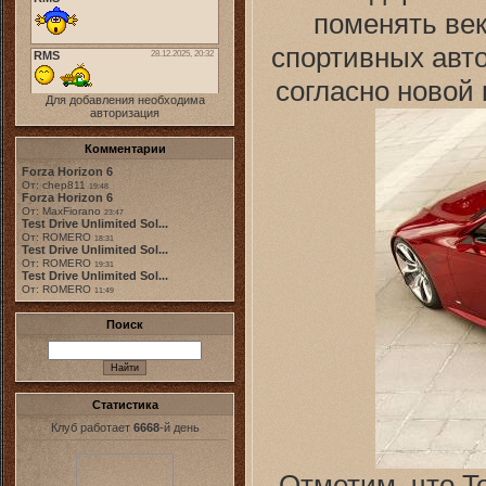
поменять век
спортивных авт
согласно новой 
Для добавления необходима
авторизация
Комментарии
Forza Horizon 6
От: chep811
19:48
Forza Horizon 6
От: MaxFiorano
23:47
Test Drive Unlimited Sol...
От: ROMERO
18:31
Test Drive Unlimited Sol...
От: ROMERO
19:31
Test Drive Unlimited Sol...
От: ROMERO
11:49
Поиск
Статистика
Клуб работает
6668
-й день
Отметим, что T