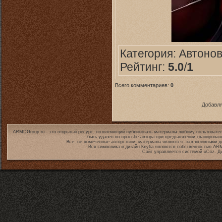
Категория:
Автоно
Рейтинг:
5.0
/
1
Всего комментариев:
0
Добавля
ARMDGroup.ru - это открытый ресурс, позволяющий публиковать материалы любому пользовател
быть удален по просьбе автора при предъявлении сканирован
Все, не помеченные авторством, материалы являются эксклюзивными дл
Вся символика и дизайн Клуба являются собственностью
ARM
Сайт управляется системой
uCoz
. Д