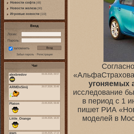
Новости софта
[48]
Новоcти железа
[90]
Игровые новости
[119]
Вход
Логин:
Пароль:
запомнить
Забыл пароль
·
Регистрация
Согласно
Чат
«АльфаСтрахова
угоняемых 
исследование бы
в период с 1 и
пишет РИА «Нов
моделей в Мос