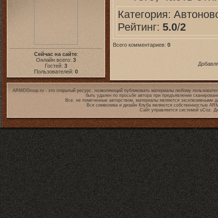
Категория:
Автонов
Рейтинг:
5.0
/
2
Всего комментариев:
0
Сейчас на сайте
:
Онлайн всего:
3
Добавля
Гостей:
3
Пользователей:
0
ARMDGroup.ru - это открытый ресурс, позволяющий публиковать материалы любому пользовател
быть удален по просьбе автора при предъявлении сканирован
Все, не помеченные авторством, материалы являются эксклюзивными дл
Вся символика и дизайн Клуба являются собственностью
ARM
Сайт управляется системой
uCoz
. Д