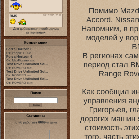
Помимо Mazda
Accord, Nissan
Напомним, в пр
Для добавления необходима
авторизация
моделей у воро
Комментарии
B
Forza Horizon 6
В регионах са
От: chep811
19:48
Forza Horizon 6
От: MaxFiorano
23:47
период стал B
Test Drive Unlimited Sol...
От: ROMERO
18:31
Range Rove
Test Drive Unlimited Sol...
От: ROMERO
19:31
Test Drive Unlimited Sol...
От: ROMERO
11:49
Как сообщил и
Поиск
управления ан
Григорьев, г
Статистика
дорогих машин 
Клуб работает
6669
-й день
стоимость эти
того, часть эт