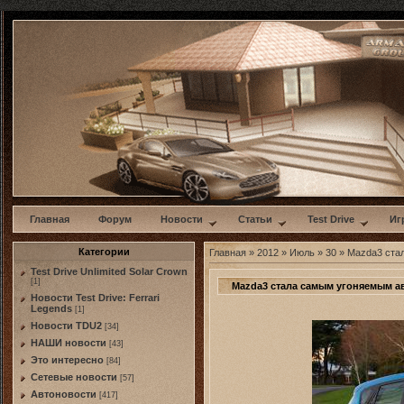
w
Главная
Форум
Новости
Статьи
Test Drive
Иг
Категории
Главная
»
2012
»
Июль
»
30
» Mazda3 ста
Test Drive Unlimited Solar Crown
[1]
Mazda3 стала самым угоняемым а
Новости Test Drive: Ferrari
Legends
[1]
Новости TDU2
[34]
НАШИ новости
[43]
Это интересно
[84]
Сетевые новости
[57]
Автоновости
[417]