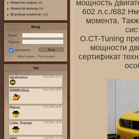
мощность двигат
Новости софта
[48]
Новоcти железа
602 л.с./682 Н
[90]
Игровые новости
[119]
момента. Такж
Вход
сис
Логин:
O.CT-Tuning пр
Пароль:
мощности дви
запомнить
сертификат техн
Забыл пароль
·
Регистрация
осо
Чат