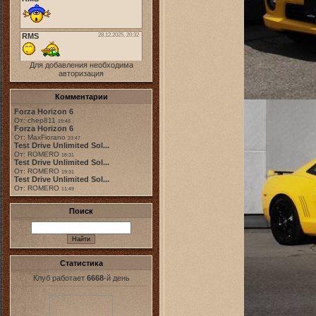
Для добавления необходима
авторизация
Комментарии
Forza Horizon 6
От: chep811
19:48
Forza Horizon 6
От: MaxFiorano
23:47
Test Drive Unlimited Sol...
От: ROMERO
18:31
Test Drive Unlimited Sol...
От: ROMERO
19:31
Test Drive Unlimited Sol...
От: ROMERO
11:49
Поиск
Статистика
Клуб работает
6668
-й день