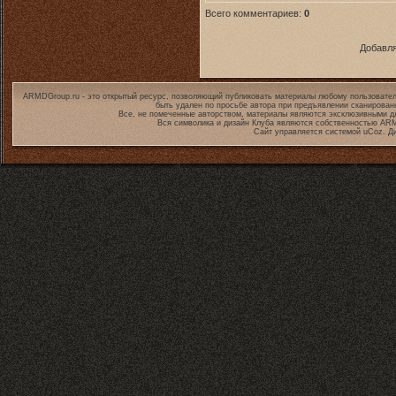
Всего комментариев:
0
Добавля
ARMDGroup.ru - это открытый ресурс, позволяющий публиковать материалы любому пользовател
быть удален по просьбе автора при предъявлении сканирован
Все, не помеченные авторством, материалы являются эксклюзивными дл
Вся символика и дизайн Клуба являются собственностью
ARM
Сайт управляется системой
uCoz
. Д