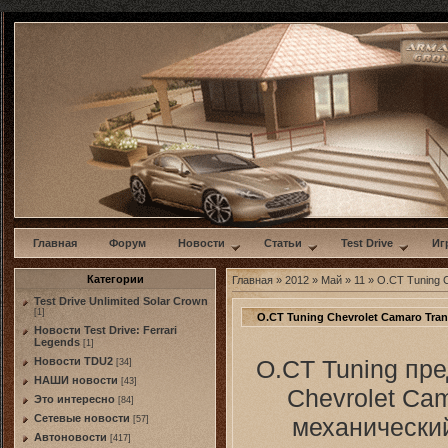
w
Главная
Форум
Новости
Статьи
Test Drive
Иг
Категории
Главная
»
2012
»
Май
»
11
» O.CT Tuning C
Test Drive Unlimited Solar Crown
[1]
O.CT Tuning Chevrolet Camaro Tran
Новости Test Drive: Ferrari
Legends
[1]
O.CT Tuning пр
Новости TDU2
[34]
НАШИ новости
[43]
Chevrolet Cam
Это интересно
[84]
Сетевые новости
механический
[57]
Автоновости
[417]