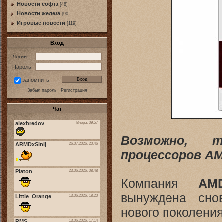
Новости софта
[48]
Новоcти железа
[90]
Игровые новости
[119]
Вход
Логин:
Пароль:
запомнить
Забыл пароль
·
Регистрация
Чат
Возможно, 
процессоров AM
Компания
AM
вынуждена сно
нового поколени