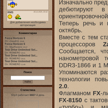
Изначально пред
дебютируют в
ориентировочной
Теперь речь и 
Для добавления необходима
авторизация
октябрь.
Комментарии
Вместе с тем ст
Forza Horizon 6
От: chep811
19:48
процессоров
Z
Forza Horizon 6
От: MaxFiorano
23:47
Сообщается, чт
Test Drive Unlimited Sol...
От: ROMERO
18:31
Test Drive Unlimited Sol...
нанометровой т
От: ROMERO
19:31
Test Drive Unlimited Sol...
DDR3-1866 и 1 М
От: ROMERO
11:49
Упоминаются ра
Поиск
технологии пов
2.0
.
Статистика
Флагманом
FX
-л
Клуб работает
6667
-й день
FX-8150
с тактов
«турбо») и ма