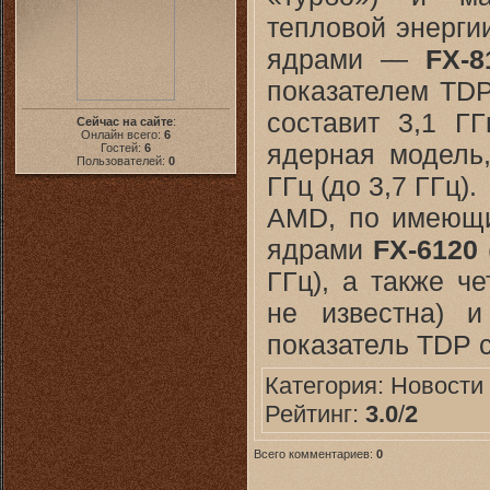
тепловой энерги
ядрами —
FX-8
показателем TDP
составит 3,1 Г
Сейчас на сайте
:
Онлайн всего:
6
ядерная модель
Гостей:
6
Пользователей:
0
ГГц (до 3,7 ГГц).
AMD, по имеющи
ядрами
FX-6120
ГГц), а также 
не известна) 
показатель TDP с
Категория:
Новоcти
Рейтинг:
3.0
/
2
Всего комментариев:
0