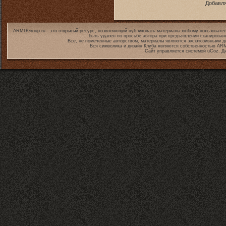
Добавля
ARMDGroup.ru - это открытый ресурс, позволяющий публиковать материалы любому пользовател
быть удален по просьбе автора при предъявлении сканирован
Все, не помеченные авторством, материалы являются эксклюзивными дл
Вся символика и дизайн Клуба являются собственностью
ARM
Сайт управляется системой
uCoz
. Д