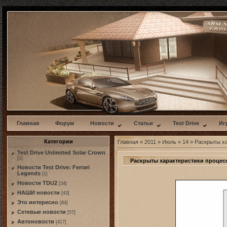
w
Главная
Форум
Новости
Статьи
Test Drive
Иг
Категории
Главная
»
2011
»
Июль
»
14
» Раскрыты х
Test Drive Unlimited Solar Crown
[1]
Раскрыты характеристики процес
Новости Test Drive: Ferrari
Legends
[1]
Новости TDU2
[34]
НАШИ новости
[43]
Это интересно
[84]
Сетевые новости
[57]
Автоновости
[417]