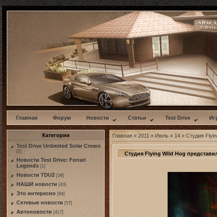
w
Главная
Форум
Новости
Статьи
Test Drive
Иг
Категории
Главная
»
2011
»
Июль
»
14
» Студия Flyi
Test Drive Unlimited Solar Crown
[1]
Студия Flying Wild Hog представи
Новости Test Drive: Ferrari
Legends
[1]
Новости TDU2
[34]
НАШИ новости
[43]
Это интересно
[84]
Сетевые новости
[57]
Автоновости
[417]