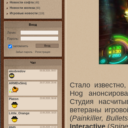
Новости софта
[48]
Новоcти железа
[90]
Игровые новости
[119]
Вход
Логин:
Пароль:
запомнить
Забыл пароль
·
Регистрация
Чат
Стало известно
Hog анонсиро
Студия насчиты
ветераны игрово
(
Painkiller, Bullet
Interactive
(
Snipe