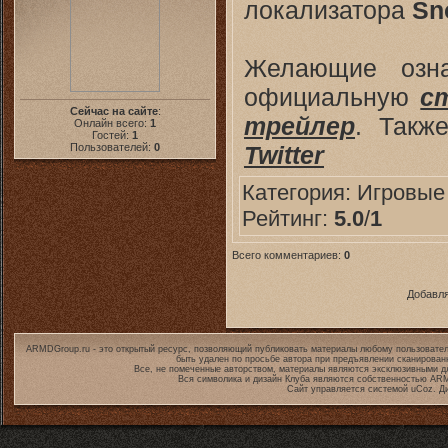
локализатора
Sn
Желающие озна
официальную
с
Сейчас на сайте
:
трейлер
. Такж
Онлайн всего:
1
Гостей:
1
Twitter
Пользователей:
0
Категория:
Игровые
Рейтинг:
5.0
/
1
Всего комментариев:
0
Добавля
ARMDGroup.ru - это открытый ресурс, позволяющий публиковать материалы любому пользовател
быть удален по просьбе автора при предъявлении сканирован
Все, не помеченные авторством, материалы являются эксклюзивными дл
Вся символика и дизайн Клуба являются собственностью
ARM
Сайт управляется системой
uCoz
. Д