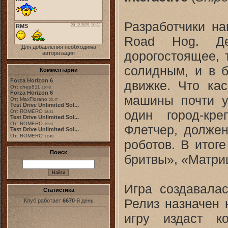
Разработчики на
Road Hog. Д
Для добавления необходима
дорогостоящее, 
авторизация
солидным, и в 
Комментарии
Forza Horizon 6
движке. Что кас
От: chep811
19:48
Forza Horizon 6
машины почти у
От: MaxFiorano
23:47
Test Drive Unlimited Sol...
один город-кр
От: ROMERO
18:31
Test Drive Unlimited Sol...
От: ROMERO
19:31
Флетчер, должен
Test Drive Unlimited Sol...
От: ROMERO
11:49
роботов. В итог
Поиск
бритвы», «Матрицы
Игра создавалас
Статистика
Релиз назначен 
Клуб работает
6670
-й день
игру издаст 