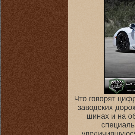
Что говорят цифр
заводских доро
шинах и на об
специаль
увеличившуюся