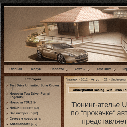
w
Главная
Форум
Новости
Статьи
Test Drive
Иг
Категории
Главная
»
2012
»
Август
»
21
» Undergroun
Test Drive Unlimited Solar Crown
[1]
Underground Racing Twin Turbo La
Новости Test Drive: Ferrari
Legends
[1]
Тюнинг-ателье U
Новости TDU2
[34]
НАШИ новости
[43]
по “прокачке” ав
Это интересно
[84]
Сетевые новости
представляет
[57]
Автоновости
[417]