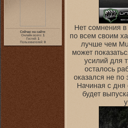
Нет сомнения в 
Сейчас на сайте
:
по всем своим х
Онлайн всего:
1
Гостей:
1
лучше чем Mur
Пользователей:
0
может показатьс
усилий для т
осталось раб
оказался не по 
Начиная с дня
будет выпуск
у