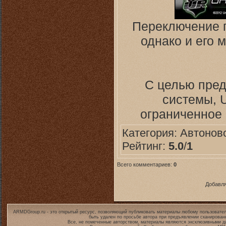
Переключение п
однако и его
С целью пред
системы, 
ограниченное
Категория:
Автонов
Рейтинг:
5.0
/
1
Всего комментариев:
0
Добавля
ARMDGroup.ru - это открытый ресурс, позволяющий публиковать материалы любому пользовател
быть удален по просьбе автора при предъявлении сканирован
Все, не помеченные авторством, материалы являются эксклюзивными дл