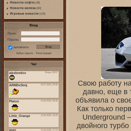
Новости софта
[48]
Новоcти железа
[90]
Игровые новости
[119]
Вход
Логин:
Пароль:
запомнить
Забыл пароль
·
Регистрация
Чат
Свою работу на
давно, еще в 
объявила о сво
Как только пер
Underground 
двойного турбо