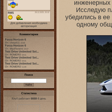
инженерных 
Исследую п
убедились в ее
одному общ
Для добавления необходима
авторизация
Комментарии
Forza Horizon 6
От: chep811
19:48
Forza Horizon 6
От: MaxFiorano
23:47
Test Drive Unlimited Sol...
От: ROMERO
18:31
Test Drive Unlimited Sol...
От: ROMERO
19:31
Test Drive Unlimited Sol...
От: ROMERO
11:49
Поиск
Статистика
Клуб работает
6668
-й день