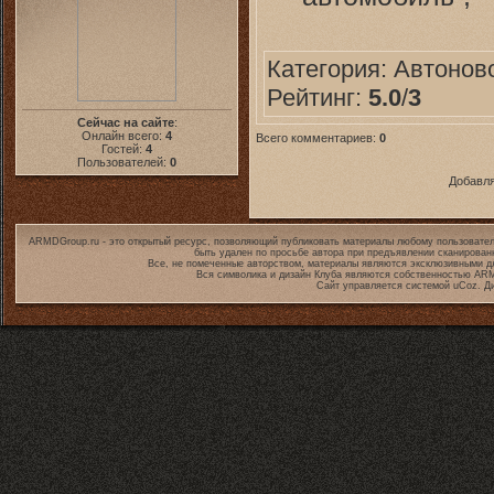
Категория:
Автонов
Рейтинг:
5.0
/
3
Сейчас на сайте
:
Онлайн всего:
4
Всего комментариев:
0
Гостей:
4
Пользователей:
0
Добавля
ARMDGroup.ru - это открытый ресурс, позволяющий публиковать материалы любому пользовател
быть удален по просьбе автора при предъявлении сканирован
Все, не помеченные авторством, материалы являются эксклюзивными дл
Вся символика и дизайн Клуба являются собственностью
ARM
Сайт управляется системой
uCoz
. Д