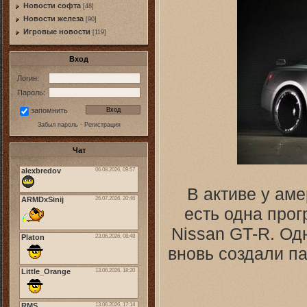
Новости софта
[48]
Новоcти железа
[90]
Игровые новости
[119]
Вход
Логин:
Пароль:
запомнить
Забыл пароль
·
Регистрация
Чат
В активе у аме
есть одна про
Nissan GT-R. Од
вновь создали п