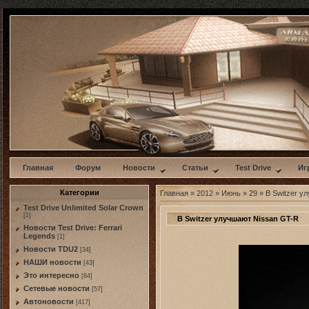
w
Главная
Форум
Новости
Статьи
Test Drive
Иг
Категории
Главная
»
2012
»
Июнь
»
29
» В Switzer у
Test Drive Unlimited Solar Crown
[1]
В Switzer улучшают Nissan GT-R
Новости Test Drive: Ferrari
Legends
[1]
Новости TDU2
[34]
НАШИ новости
[43]
Это интересно
[84]
Сетевые новости
[57]
Автоновости
[417]