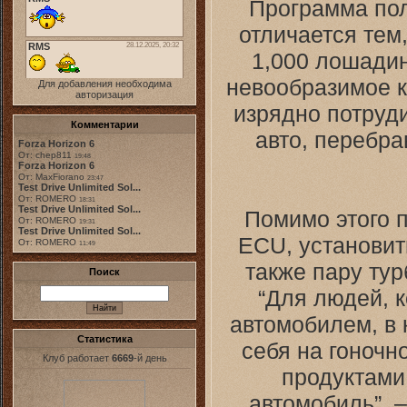
Программа полу
отличается тем
1,000 лошадин
невообразимое к
Для добавления необходима
авторизация
изрядно потруд
Комментарии
авто, перебра
Forza Horizon 6
От: chep811
19:48
Forza Horizon 6
От: MaxFiorano
23:47
Test Drive Unlimited Sol...
От: ROMERO
18:31
Test Drive Unlimited Sol...
Помимо этого 
От: ROMERO
19:31
Test Drive Unlimited Sol...
ECU, установит
От: ROMERO
11:49
также пару ту
Поиск
“Для людей, 
автомобилем, в 
Статистика
себя на гоночно
Клуб работает
6669
-й день
продуктами 
автомобиль”, –