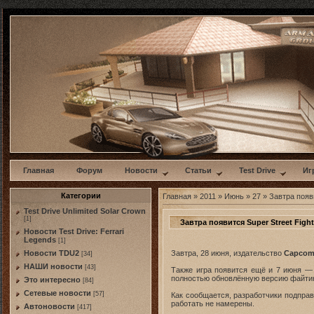
w
Главная
Форум
Новости
Статьи
Test Drive
Иг
Категории
Главная
»
2011
»
Июнь
»
27
» Завтра появит
Test Drive Unlimited Solar Crown
[1]
Завтра появится Super Street Fighte
Новости Test Drive: Ferrari
Legends
[1]
Завтра, 28 июня, издательство
Capco
Новости TDU2
[34]
НАШИ новости
[43]
Также игра появится ещё и 7 июня —
полностью обновлённую версию файтин
Это интересно
[84]
Сетевые новости
[57]
Как сообщается, разработчики подправ
работать не намерены.
Автоновости
[417]