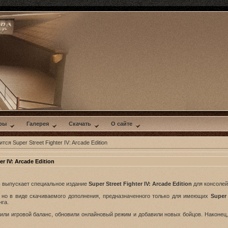
ры
Галерея
Скачать
О сайте
ся Super Street Fighter IV: Arcade Edition
r IV: Arcade Edition
m
выпускает специальное издание
Super Street Fighter IV: Arcade Edition
для консолей
 но в виде скачиваемого дополнения, предназначенного только для имеющих
Super 
га.
или игровой баланс, обновили онлайновый режим и добавили новых бойцов. Наконец, э