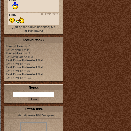
Для добавления необходима
авторизация
Комментарии
Forza Horizon 6
От: chep811
19:48
Forza Horizon 6
От: MaxFiorano
23:47
Test Drive Unlimited Sol...
От: ROMERO
18:31
Test Drive Unlimited Sol...
От: ROMERO
19:31
Test Drive Unlimited Sol...
От: ROMERO
11:49
Поиск
Статистика
Клуб работает
6667
-й день