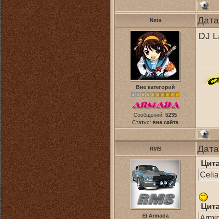
Дата
Neta
DJ L
Вне категорий
Сообщений:
5235
Статус:
вне сайта
Дата
RMS
Цит
Celia
Цит
El Armada
Armin