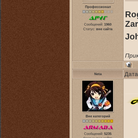
Профессионал
Rog
Zar
Сообщений:
1960
Статус:
вне сайта
Joh
Прик
Дата
Neta
Вне категорий
Сообщений:
5235