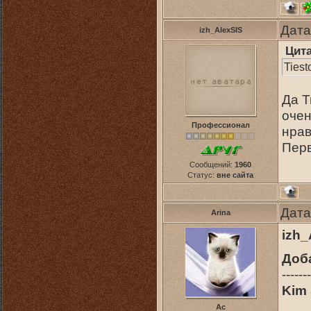
Дата
izh_AlexSIS
Цит
Tiest
Да Т
очен
Профессионал
нрав
Перв
Сообщений:
1960
Статус:
вне сайта
Дата
Arina
izh_
Доб
-------
Kim 
Ас