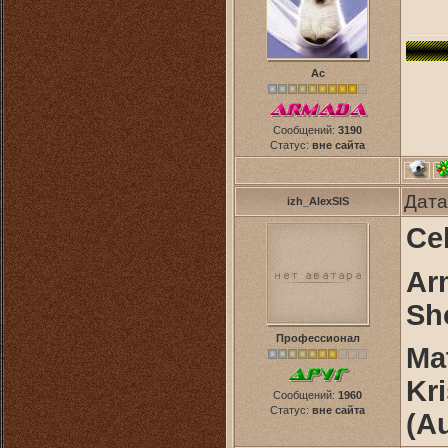
Ас
Сообщений:
3190
Статус:
вне сайта
Дата
izh_AlexSIS
Cel
Ar
Sh
Профессионал
Mat
Kri
Сообщений:
1960
Статус:
вне сайта
(A