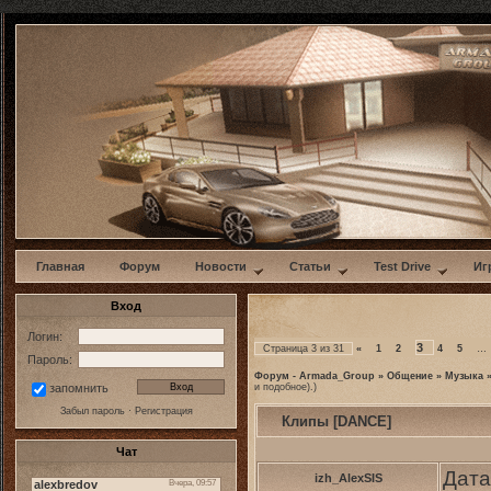
w
Главная
Форум
Новости
Статьи
Test Drive
Иг
Вход
Логин:
3
Страница
3
из
31
«
1
2
4
5
…
Пароль:
Форум - Armada_Group
»
Общение
»
Музыка
и подобное).)
запомнить
Забыл пароль
·
Регистрация
Клипы [DANCE]
Чат
Дата
izh_AlexSIS