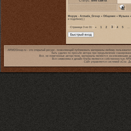
Статус:
вне сайта
Форум - Armada_Group
»
Общение
»
Музыка
и подобное).)
3
Страница
3
из
31
«
1
2
4
5
…
ARMDGroup.ru - это открытый ресурс, позволяющий публиковать материалы любому пользовател
быть удален по просьбе автора при предъявлении сканирован
Все, не помеченные авторством, материалы являются эксклюзивными дл
Вся символика и дизайн Клуба являются собственностью
ARM
Сайт управляется системой
uCoz
. Д