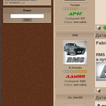
От: ROMERO
11:49
Гонщик
Поиск
Сообщений:
972
Статус:
вне сайта
Дата
RMS
Fabi
RMS 
в пут
El Armada
Сообщений:
5331
Статус:
вне сайта
Дата
izh_AlexSIS