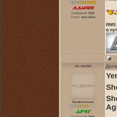
Сообщений:
5331
Статус:
вне сайта
RMS 
в пут
Дата
izh_AlexSIS
Ye
Sh
Sh
Профессионал
Ag
Сообщений:
1960