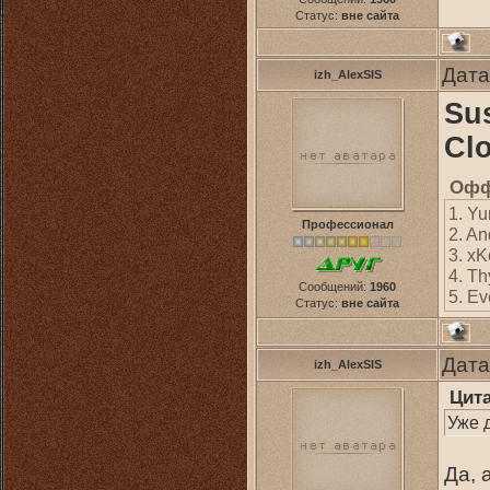
Статус:
вне сайта
Дата
izh_AlexSIS
Sus
Clo
Офф
1. Yu
Профессионал
2. An
3. xK
4. Th
Сообщений:
1960
5. Ev
Статус:
вне сайта
Дата
izh_AlexSIS
Цит
Уже 
Да, 