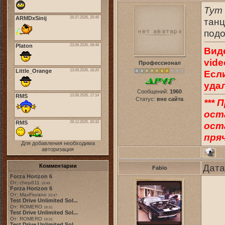
Тут
танц
подо
Вид
vide
Профессионал
Есл
уда
Сообщений:
1960
Статус:
вне сайта
*** 
ост
оста
пряч
Для добавления необходима
авторизация
Дата
Комментарии
Fabio
Forza Horizon 6
От: chep811
19:48
Forza Horizon 6
От: MaxFiorano
23:47
Test Drive Unlimited Sol...
От: ROMERO
18:31
Test Drive Unlimited Sol...
От: ROMERO
19:31
Test Drive Unlimited Sol...