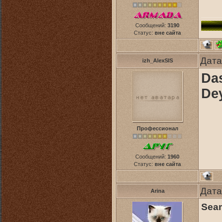
Сообщений:
3190
Статус:
вне сайта
Дата
izh_AlexSIS
Das
De
Профессионал
Сообщений:
1960
Статус:
вне сайта
Дата
Arina
Seam