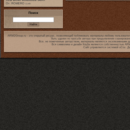
От: ROMERO
11:49
Поиск
ARMDGroup.ru - это открытый ресурс, позволяющий публиковать материалы любому пользовател
быть удален по просьбе автора при предъявлении сканирован
Все, не помеченные авторством, материалы являются эксклюзивными дл
Вся символика и дизайн Клуба являются собственностью
ARM
Сайт управляется системой
uCoz
. Д