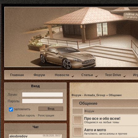
w
Главная
Форум
Новости
Статьи
Test Drive
Иг
Вход
Логин:
Форум - Armada_Group
»
Общение
Пароль:
Общение
запомнить
Форум
Забыл пароль
·
Регистрация
Про все и обо всем!
Общаемся на любые темы
Чат
Авто и мото
Авто/мото, автосалоны и прочее