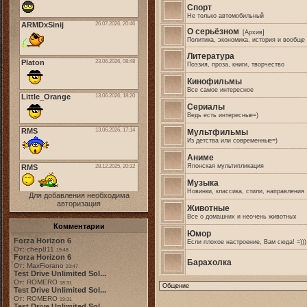
Спорт
Не только автомобильный
О серьёзном
[Архив]
Политика, экономика, история и вообще
Литература
Поэзия, проза, книги, творчество
Кинофильмы
Все самое интересное
Сериалы
Ведь есть интересные=)
Мультфильмы
Из детства или современные=)
Аниме
Японская мультипликация
Музыка
Новинки, классика, стили, направления
Для добавления необходима
авторизация
Животные
Все о домашних и неочень животных
Комментарии
Юмор
Forza Horizon 6
Если плохое настроение, Вам сюда! =)))
От: chep811
19:48
Forza Horizon 6
Барахолка
От: MaxFiorano
23:47
Test Drive Unlimited Sol...
От: ROMERO
18:31
Test Drive Unlimited Sol...
От: ROMERO
19:31
Test Drive Unlimited Sol...