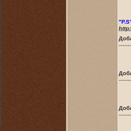
"P.S
http
Доб
-------
Доб
-------
Доб
-------