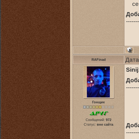
се
Доб
-------
Дата
RAFinad
Sini
Доб
-------
Гонщик
Сообщений:
972
Доб
Статус:
вне сайта
-------