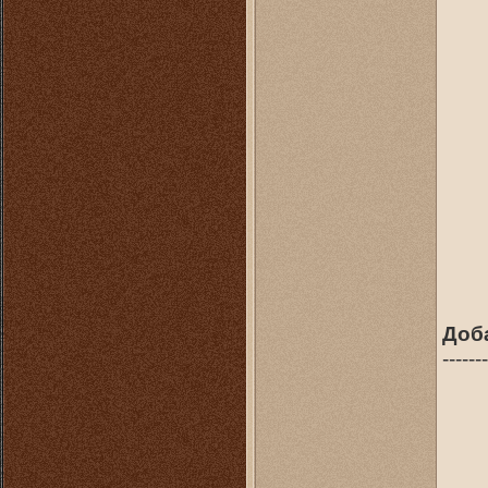
Доб
-------