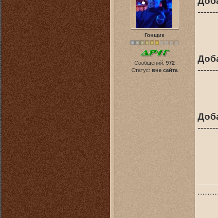
Доб
-------
Гонщик
Доб
Сообщений:
972
-------
Статус:
вне сайта
Доб
-------
........