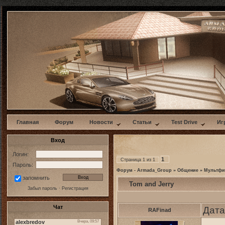
w
Главная
Форум
Новости
Статьи
Test Drive
Иг
Вход
Логин:
1
Страница
1
из
1
Пароль:
Форум - Armada_Group
»
Общение
»
Мультф
запомнить
Tom and Jerry
Забыл пароль
·
Регистрация
Чат
Дата
RAFinad