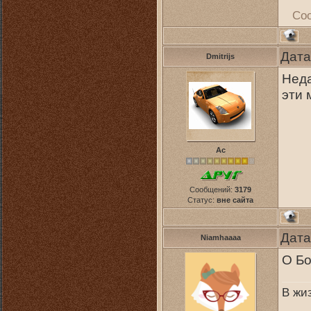
Со
Дата
Dmitrijs
Неда
эти 
Ас
Сообщений:
3179
Статус:
вне сайта
Дата
Niamhaaaa
О Бо
В жиз