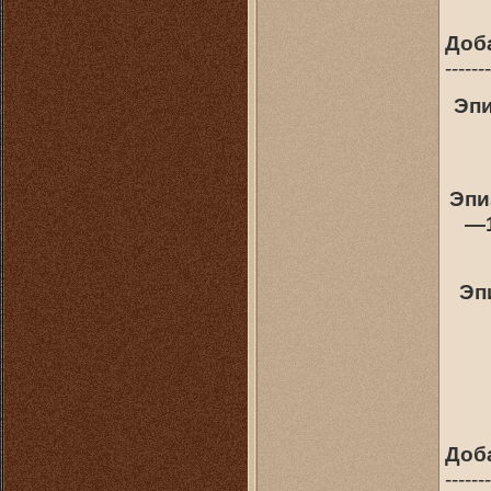
Доб
-------
Эпи
Эпи
—1
Эп
Доб
-------