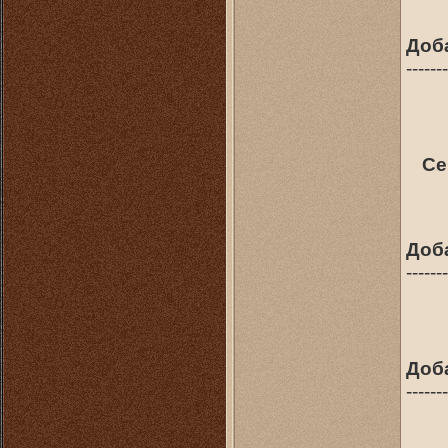
Доб
-------
Се
Доб
-------
Доб
-------