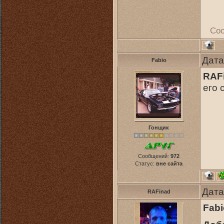
Со
Дата
Fabio
RAF
его 
Гонщик
Сообщений:
972
Статус:
вне сайта
Дата
RAFinad
Fabi