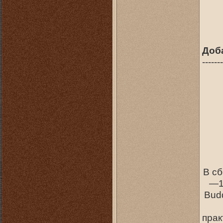
Доб
-------
В сб
—1
Budd
прак