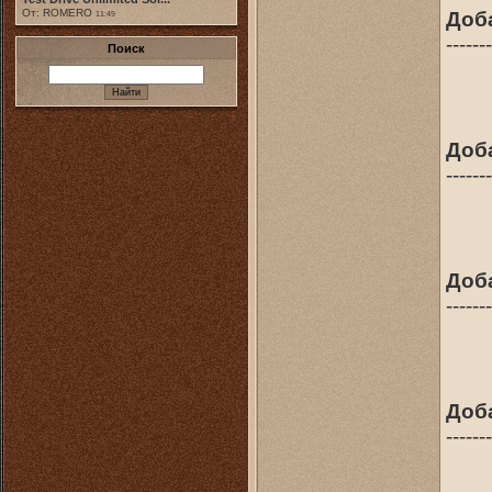
Доб
От: ROMERO
11:49
-------
Поиск
Доб
-------
Доб
-------
Доб
-------