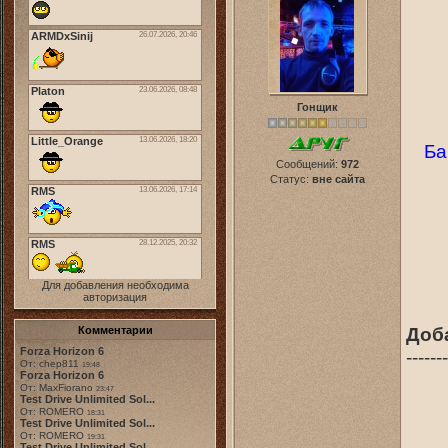
Гонщик
Ба
Сообщений:
972
Статус:
вне сайта
Для добавления необходима
авторизация
Доб
Комментарии
Forza Horizon 6
-------
От: chep811
19:48
Forza Horizon 6
От: MaxFiorano
23:47
Test Drive Unlimited Sol...
От: ROMERO
18:31
Test Drive Unlimited Sol...
От: ROMERO
19:31
Test Drive Unlimited Sol...