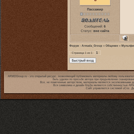
Пассажир
Сообщений:
6
Статус:
вне сайта
Форум - Armada_Group
»
Общение
»
Мультф
1
Страница
1
из
1
ARMDGroup.ru - это открытый ресурс, позволяющий публиковать материалы любому пользовател
быть удален по просьбе автора при предъявлении сканирован
Все, не помеченные авторством, материалы являются эксклюзивными дл
Вся символика и дизайн Клуба являются собственностью
ARM
Сайт управляется системой
uCoz
. Д