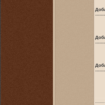
Доб
-------
Доб
-------
Доб
-------
........