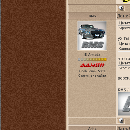
Дата: 
RMS
Цитат
Sqeeze
ух ты
Цитат
Kaoma 
El Armada
что то
Цитат
Scott 
Сообщений:
5331
Статус:
вне сайта
верси
RMS /
Дата: 
Arina