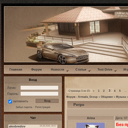
w
Главная
Форум
Новости
Статьи
Test Drive
Иг
Вход
Логин:
3
Страница
3
из
15
«
1
2
4
5
…
Пароль:
Форум - Armada_Group
»
Общение
»
Музыка
запомнить
Ретро
Забыл пароль
·
Регистрация
Чат
Arina
Дата: 07
Без п