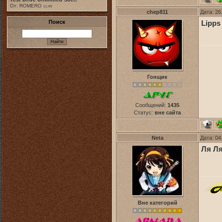
От: ROMERO
11:49
chep811
Дата: 26
Поиск
Lipps
Гонщик
Сообщений:
1435
Статус:
вне сайта
Neta
Дата: 04
Ля Л
Вне категорий