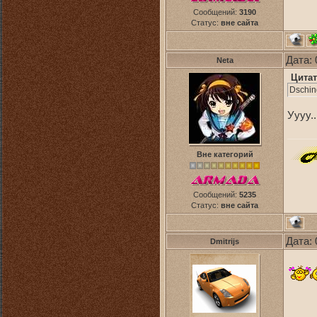
Сообщений:
3190
Статус:
вне сайта
Дата: 
Neta
Цитат
Dschin
Уууу.
Вне категорий
Сообщений:
5235
Статус:
вне сайта
Дата: 
Dmitrijs