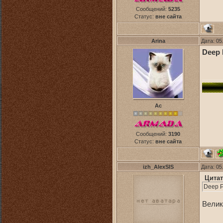
Сообщений:
5235
Статус:
вне сайта
Arina
Дата: 05
Deep 
Ас
Сообщений:
3190
Статус:
вне сайта
izh_AlexSIS
Дата: 05
Цитат
Deep P
Велик