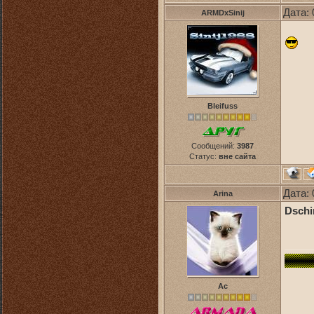
Дата: 
ARMDxSinij
Bleifuss
Сообщений:
3987
Статус:
вне сайта
Дата: 
Arina
Dschi
Ас