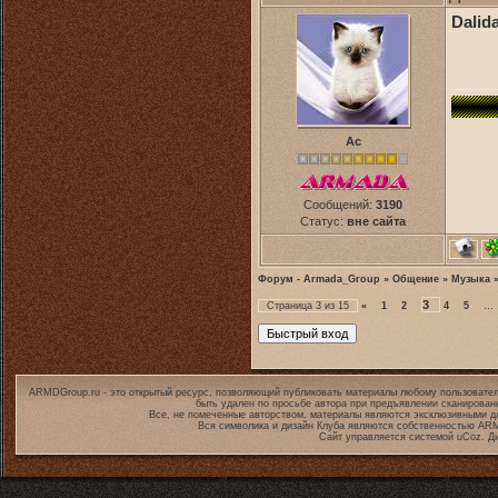
Dalid
Ас
Сообщений:
3190
Статус:
вне сайта
Форум - Armada_Group
»
Общение
»
Музыка
3
Страница
3
из
15
«
1
2
4
5
…
ARMDGroup.ru - это открытый ресурс, позволяющий публиковать материалы любому пользовател
быть удален по просьбе автора при предъявлении сканирован
Все, не помеченные авторством, материалы являются эксклюзивными дл
Вся символика и дизайн Клуба являются собственностью
ARM
Сайт управляется системой
uCoz
. Д