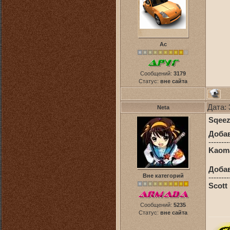
Ас
Сообщений:
3179
Статус:
вне сайта
Дата: 
Neta
Sqeez
Доба
--------
Kaoma
Доба
Вне категорий
--------
Scott
Сообщений:
5235
Статус:
вне сайта