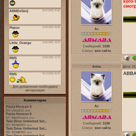
кого-
смотр
Ас
Сообщений:
3190
Статус:
вне сайта
Arina
Дата: 23
ABBA 
Для добавления необходима
авторизация
Комментарии
Ас
Forza Horizon 6
От: chep811
19:48
Forza Horizon 6
От: MaxFiorano
23:47
Test Drive Unlimited Sol...
Сообщений:
3190
От: ROMERO
18:31
Статус:
вне сайта
Test Drive Unlimited Sol...
От: ROMERO
19:31
Test Drive Unlimited Sol...