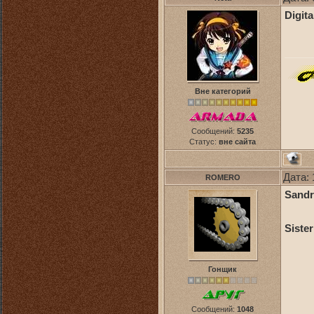
Digit
Вне категорий
Сообщений:
5235
Статус:
вне сайта
Дата: 
ROMERO
Sandr
Sister
Гонщик
Сообщений:
1048