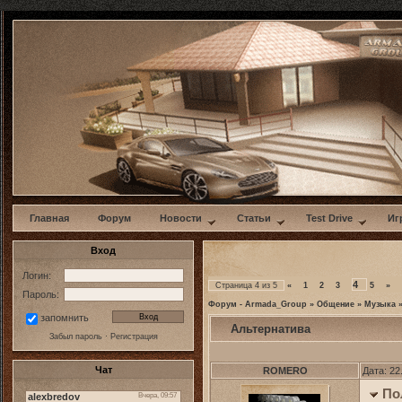
w
Главная
Форум
Новости
Статьи
Test Drive
Иг
Вход
Логин:
4
Страница
4
из
5
«
1
2
3
5
»
Пароль:
Форум - Armada_Group
»
Общение
»
Музыка
запомнить
Альтернатива
Забыл пароль
·
Регистрация
Чат
ROMERO
Дата: 22
По