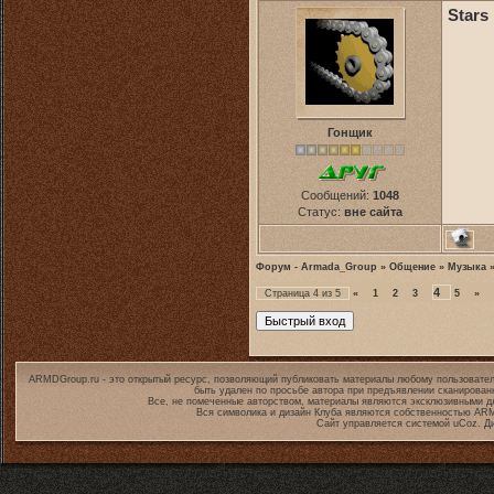
Stars 
Гонщик
Сообщений:
1048
Статус:
вне сайта
Форум - Armada_Group
»
Общение
»
Музыка
4
Страница
4
из
5
«
1
2
3
5
»
ARMDGroup.ru - это открытый ресурс, позволяющий публиковать материалы любому пользовател
быть удален по просьбе автора при предъявлении сканирован
Все, не помеченные авторством, материалы являются эксклюзивными дл
Вся символика и дизайн Клуба являются собственностью
ARM
Сайт управляется системой
uCoz
. Д