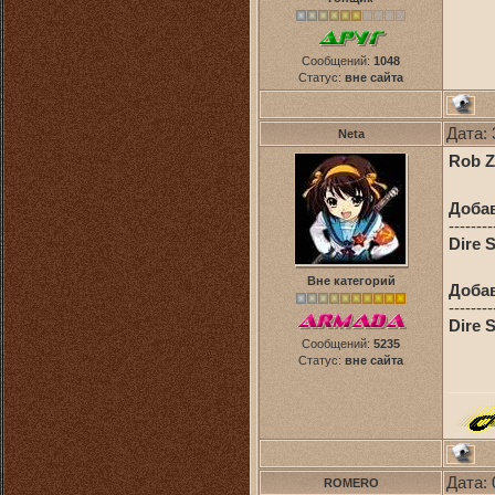
Сообщений:
1048
Статус:
вне сайта
Дата: 
Neta
Rob Z
Доба
--------
Dire S
Вне категорий
Доба
--------
Dire 
Сообщений:
5235
Статус:
вне сайта
Дата: 
ROMERO