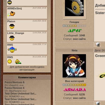
Доба
--------
Sister
Гонщик
Сообщений:
1048
Статус:
вне сайта
Neta
Дата: 24
Green
Для добавления необходима
авторизация
Комментарии
Вне категорий
Forza Horizon 6
От: chep811
19:48
Forza Horizon 6
От: MaxFiorano
23:47
Test Drive Unlimited Sol...
Сообщений:
5235
От: ROMERO
18:31
Статус:
вне сайта
Test Drive Unlimited Sol...
От: ROMERO
19:31
Test Drive Unlimited Sol...