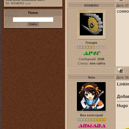
От: ROMERO
11:49
ROMERO
Дата: 27
CORROD
Поиск
Гонщик
Сообщений:
1048
Статус:
вне сайта
Neta
Дата: 28
Linkin
Доба
--------
Hugo 
Вне категорий