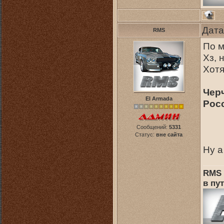
Дата
RMS
По м
Хз, 
Хотя
Чер
El Armada
Рос
Сообщений:
5331
Статус:
вне сайта
Ну а
RMS 
в пут