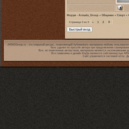
Форум - Armada_Group
»
Общение
»
Спорт
»
3
Страница
3
из
3
«
1
2
ARMDGroup.ru - это открытый ресурс, позволяющий публиковать материалы любому пользовател
быть удален по просьбе автора при предъявлении сканирован
Все, не помеченные авторством, материалы являются эксклюзивными дл
Вся символика и дизайн Клуба являются собственностью
ARM
Сайт управляется системой
uCoz
. Д