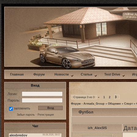
w
Главная
Форум
Новости
Статьи
Test Drive
Иг
Вход
Логин:
3
Страница
3
из
3
«
1
2
Пароль:
Форум - Armada_Group
»
Общение
»
Спорт
»
запомнить
Футбол
Забыл пароль
·
Регистрация
Чат
Дата
izh_AlexSIS