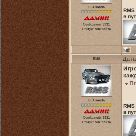
El Armada
RMS 
в пут
Сообщений:
5331
Статус:
вне сайта
Дата
RMS
Игр
кажд
П
El Armada
RMS 
в пут
Сообщений:
5331
Статус:
вне сайта