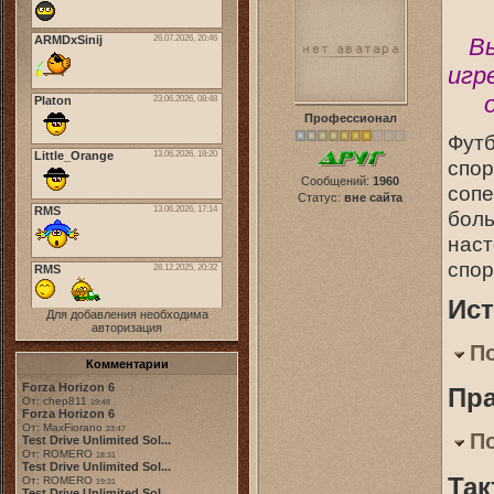
Вы
игр
Профессионал
Футб
спор
Сообщений:
1960
сопе
Статус:
вне сайта
боль
наст
спор
Ис
Для добавления необходима
авторизация
П
Комментарии
Forza Horizon 6
Пр
От: chep811
19:48
Forza Horizon 6
От: MaxFiorano
23:47
П
Test Drive Unlimited Sol...
От: ROMERO
18:31
Test Drive Unlimited Sol...
Так
От: ROMERO
19:31
Test Drive Unlimited Sol...