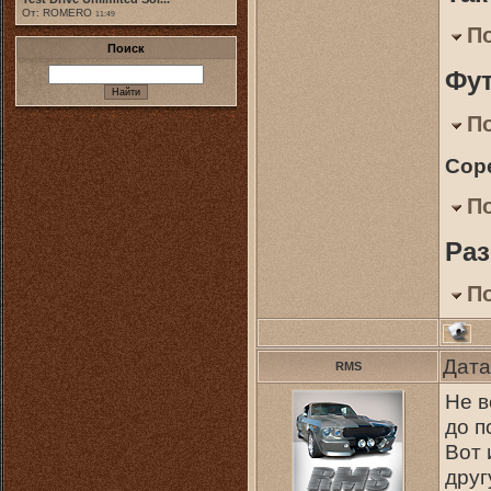
От: ROMERO
11:49
П
Поиск
Фу
П
Сор
П
Ра
П
Дата
RMS
Не в
до п
Вот 
друг