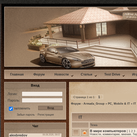
w
Главная
Форум
Новости
Статьи
Test Drive
Иг
Вход
Логин:
1
Страница
1
из
1
Пароль:
Форум - Armada_Group
»
PC, Mobile & IT
»
IT
запомнить
Забыл пароль
·
Регистрация
IT
Тема
Чат
В мире компьютеров
[
1
2
3
Новости, комментарии, мнения. Те