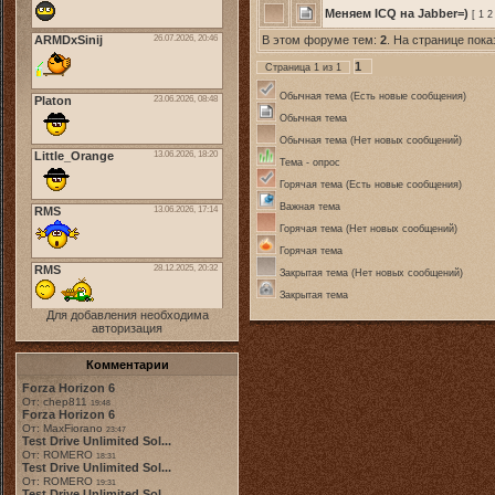
Меняем ICQ на Jabber=)
[
1
2
В этом форуме тем:
2
. На странице пока
1
Страница
1
из
1
Обычная тема (Есть новые сообщения)
Обычная тема
Обычная тема (Нет новых сообщений)
Тема - опрос
Горячая тема (Есть новые сообщения)
Важная тема
Горячая тема (Нет новых сообщений)
Горячая тема
Закрытая тема (Нет новых сообщений)
Закрытая тема
Для добавления необходима
авторизация
Комментарии
Forza Horizon 6
От: chep811
19:48
Forza Horizon 6
От: MaxFiorano
23:47
Test Drive Unlimited Sol...
От: ROMERO
18:31
Test Drive Unlimited Sol...
От: ROMERO
19:31
Test Drive Unlimited Sol...