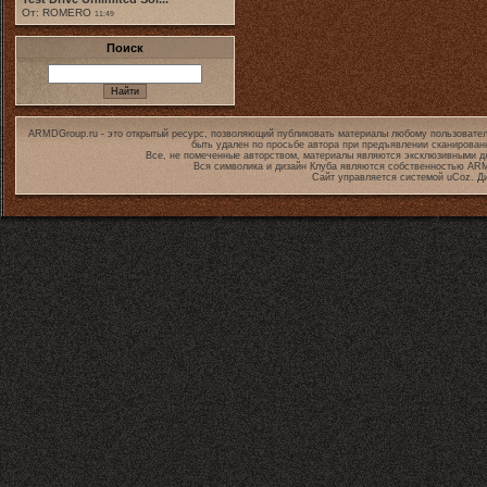
От: ROMERO
11:49
Поиск
ARMDGroup.ru - это открытый ресурс, позволяющий публиковать материалы любому пользовател
быть удален по просьбе автора при предъявлении сканирован
Все, не помеченные авторством, материалы являются эксклюзивными дл
Вся символика и дизайн Клуба являются собственностью
ARM
Сайт управляется системой
uCoz
. Д