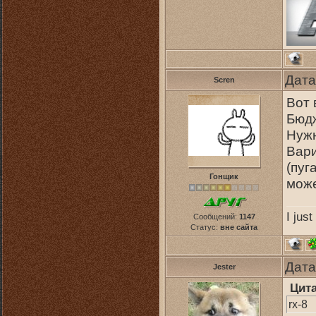
Дата
Scren
Вот 
Бюдж
Нужн
Вари
(пуг
Гонщик
може
I jus
Сообщений:
1147
Статус:
вне сайта
Дата
Jester
Цит
rx-8