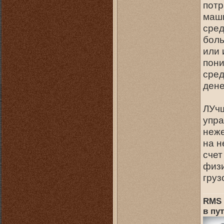
потр
маши
сред
боль
или 
пони
сред
дене
ЛУчш
упра
неже
на н
счет
физи
груз
RMS 
в пут