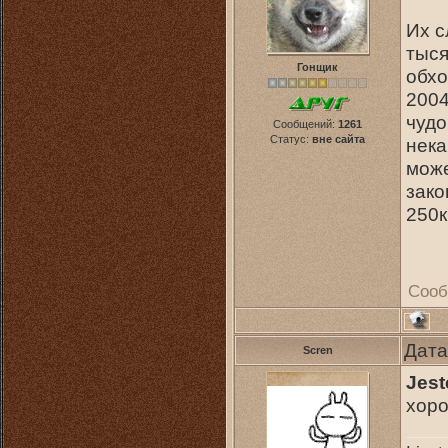
Их с
тыся
Гонщик
обхо
2004
чудо
Сообщений:
1261
Статус:
вне сайта
нека
може
зако
250к
Сооб
Дата
Scren
Jest
хоро