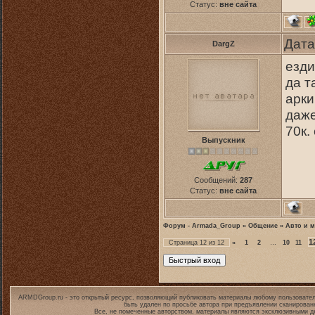
Статус:
вне сайта
Дата
DargZ
езди
да т
арки
даже
70к.
Выпускник
Сообщений:
287
Статус:
вне сайта
Форум - Armada_Group
»
Общение
»
Авто и 
1
Страница
12
из
12
«
1
2
…
10
11
ARMDGroup.ru - это открытый ресурс, позволяющий публиковать материалы любому пользовател
быть удален по просьбе автора при предъявлении сканирован
Все, не помеченные авторством, материалы являются эксклюзивными дл