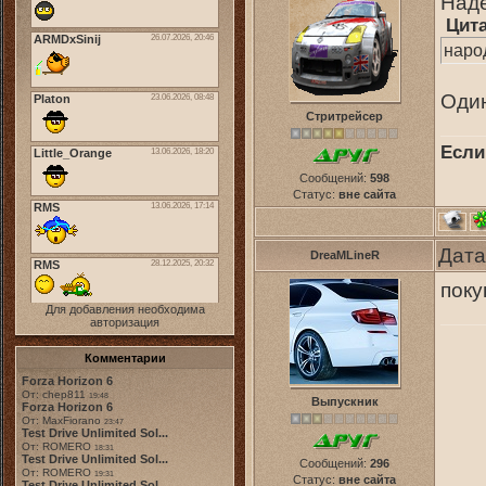
Наде
Цит
наро
Один
Стритрейсер
Если
Сообщений:
598
Статус:
вне сайта
Дата
DreaMLineR
поку
Для добавления необходима
авторизация
Комментарии
Forza Horizon 6
От: chep811
19:48
Выпускник
Forza Horizon 6
От: MaxFiorano
23:47
Test Drive Unlimited Sol...
От: ROMERO
18:31
Test Drive Unlimited Sol...
Сообщений:
296
От: ROMERO
19:31
Статус:
вне сайта
Test Drive Unlimited Sol...