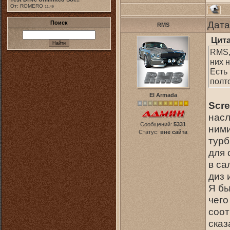
От: ROMERO
11:49
Дата
Поиск
RMS
Цит
RMS,
них н
Есть 
полт
El Armada
Scr
насл
Сообщений:
5331
ними
Статус:
вне сайта
турб
для 
в са
диз 
Я бы
чего
соот
сказ