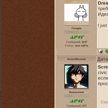
Dre
треб
Идеа
I jus
Гонщик
Сообщений:
1147
Статус:
вне сайта
Дата
AntonMoscow
Scr
civi
если
прос
Выпускник
Соо
Сообщений:
277