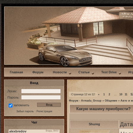
w
Главная
Форум
Новости
Статьи
Test Drive
Иг
Вход
Логин:
1
Страница
12
из
12
«
1
2
…
10
11
Пароль:
Форум - Armada_Group
»
Общение
»
Авто и 
запомнить
Какую машину приобрести?
Забыл пароль
·
Регистрация
Чат
Дата
Shureg