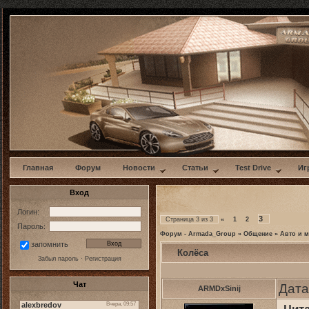
w
Главная
Форум
Новости
Статьи
Test Drive
Иг
Вход
Логин:
3
Страница
3
из
3
«
1
2
Пароль:
Форум - Armada_Group
»
Общение
»
Авто и 
запомнить
Колёса
Забыл пароль
·
Регистрация
Чат
Дата
ARMDxSinij