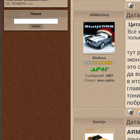
От: ROMERO
11:49
Дата
Поиск
ARMDxSinij
Цит
Всё з
толь
тут 
Bleifuss
экон
это 
да в
Сообщений:
3987
в ит
Статус:
вне сайта
глав
тони
побр
Дата
Dmitrijs
ARM
друг