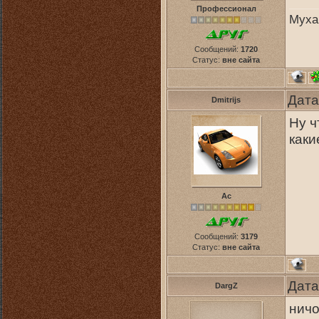
Профессионал
Муха
Сообщений:
1720
Статус:
вне сайта
Дата
Dmitrijs
Ну ч
каки
Ас
Сообщений:
3179
Статус:
вне сайта
Дата
DargZ
ничо