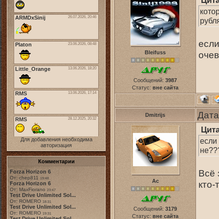
Цит
кото
рубля
если
Bleifuss
очев
Сообщений:
3987
Статус:
вне сайта
Дата
Dmitrijs
Цит
Для добавления необходима
если
авторизация
не??
Комментарии
Всё 
Forza Horizon 6
От: chep811
19:48
Ас
кто-
Forza Horizon 6
От: MaxFiorano
23:47
Test Drive Unlimited Sol...
От: ROMERO
18:31
Test Drive Unlimited Sol...
Сообщений:
3179
От: ROMERO
19:31
Статус:
вне сайта
Test Drive Unlimited Sol...