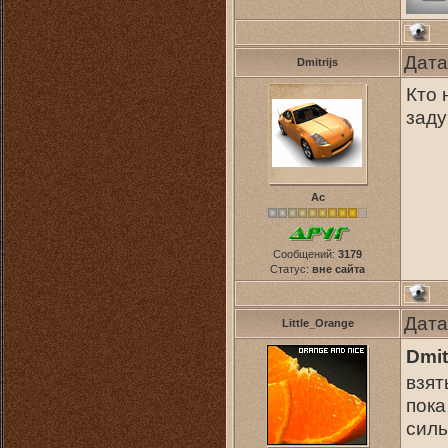
Дата
Dmitrijs
Кто 
заду
Ас
Сообщений:
3179
Статус:
вне сайта
Дата
Little_Orange
Dmit
взят
пока
силь