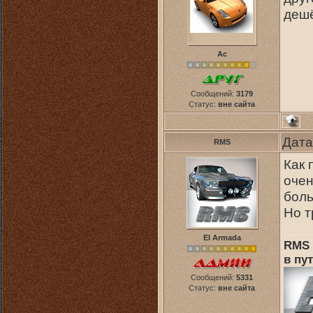
дешё
Ас
Сообщений:
3179
Статус:
вне сайта
Дата
RMS
Как 
очен
боль
Но т
El Armada
RMS 
в пут
Сообщений:
5331
Статус:
вне сайта