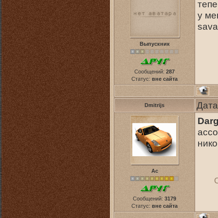
тепе
у ме
sava
Выпускник
Сообщений:
287
Статус:
вне сайта
Дата
Dmitrijs
Dar
ассо
нико
Ас
Сообщений:
3179
Статус:
вне сайта