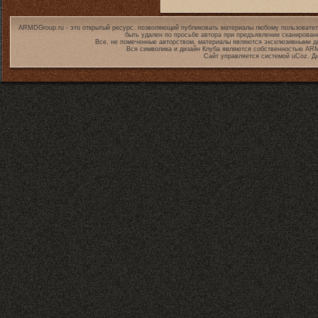
ARMDGroup.ru - это открытый ресурс, позволяющий публиковать материалы любому пользовател
быть удален по просьбе автора при предъявлении сканирован
Все, не помеченные авторством, материалы являются эксклюзивными дл
Вся символика и дизайн Клуба являются собственностью
ARM
Сайт управляется системой
uCoz
. Д