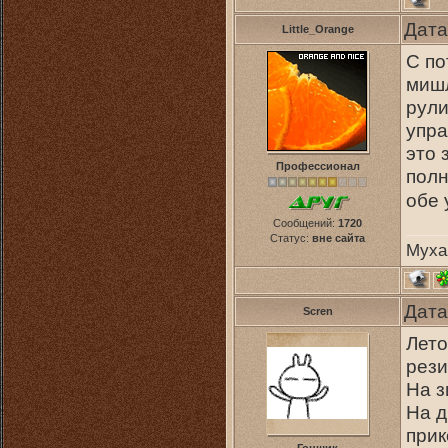
Дата
Little_Orange
С по
мишл
рули
упра
это 
Профессионал
полн
обе 
Сообщений:
1720
Статус:
вне сайта
Муха
Дата
Scren
Лето
рези
На з
На д
прик