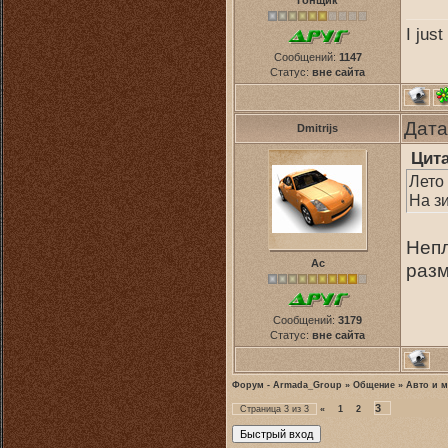
Гонщик
I jus
Сообщений:
1147
Статус:
вне сайта
Дата
Dmitrijs
Цит
Лето 
На з
Непл
Ас
раз
Сообщений:
3179
Статус:
вне сайта
Форум - Armada_Group
»
Общение
»
Авто и 
3
Страница
3
из
3
«
1
2