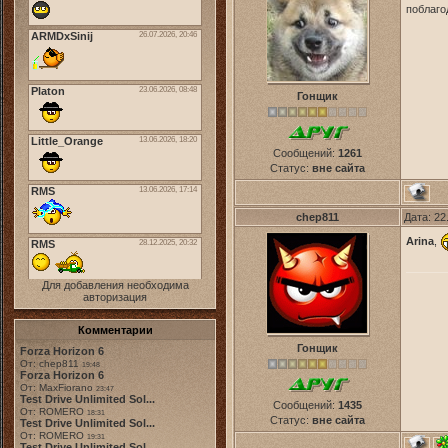
поблаго
Гонщик
Сообщений:
1261
Статус:
вне сайта
chep811
Дата: 22
Arina
,
Для добавления необходима
авторизация
Комментарии
Гонщик
Forza Horizon 6
От: chep811
19:48
Forza Horizon 6
От: MaxFiorano
23:47
Test Drive Unlimited Sol...
Сообщений:
1435
От: ROMERO
18:31
Статус:
вне сайта
Test Drive Unlimited Sol...
От: ROMERO
19:31
Test Drive Unlimited Sol...