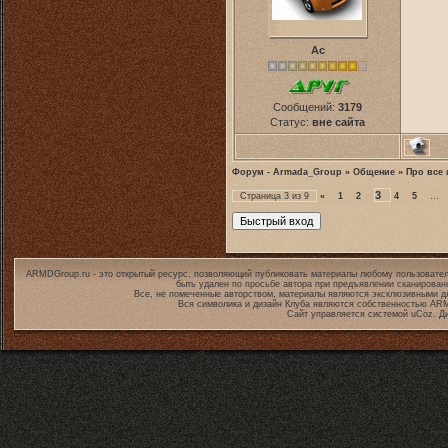
Ас
Сообщений:
3179
Статус:
вне сайта
Форум - Armada_Group
»
Общение
»
Про все 
3
Страница
3
из
9
«
1
2
4
5
…
ARMDGroup.ru - это открытый ресурс, позволяющий публиковать материалы любому пользовател
быть удален по просьбе автора при предъявлении сканирован
Все, не помеченные авторством, материалы являются эксклюзивными дл
Вся символика и дизайн Клуба являются собственностью
ARM
Сайт управляется системой
uCoz
. Д