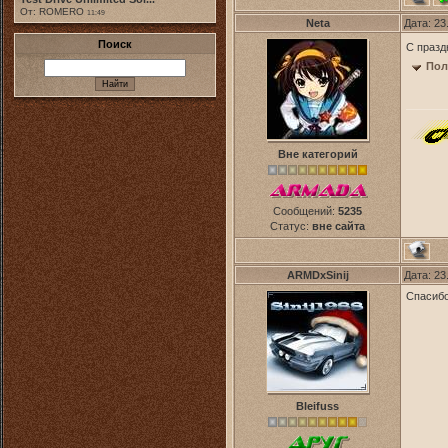
От: ROMERO
11:49
Neta
Дата: 23
Поиск
С праз
Пол
Вне категорий
Сообщений:
5235
Статус:
вне сайта
ARMDxSinij
Дата: 23
Спасибо
Bleifuss