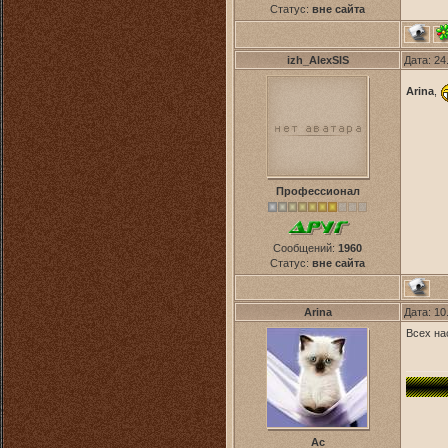
Статус:
вне сайта
izh_AlexSIS
Дата: 24
Arina
,
Профессионал
Сообщений:
1960
Статус:
вне сайта
Arina
Дата: 10
Всех на
Ас