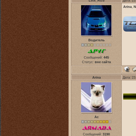
Linx_RUS
Дата: 23
Arina
,
N
Водитель
Сообщений:
445
Статус:
вне сайта
Arina
Дата: 23
Ас
Сообщений:
3190