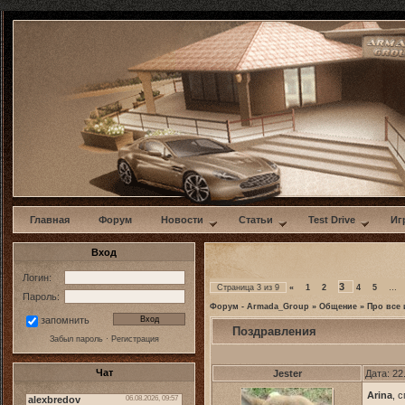
w
Главная
Форум
Новости
Статьи
Test Drive
Иг
Вход
Логин:
3
Страница
3
из
9
«
1
2
4
5
…
Пароль:
Форум - Armada_Group
»
Общение
»
Про все 
запомнить
Поздравления
Забыл пароль
·
Регистрация
Чат
Jester
Дата: 22
Arina
, 