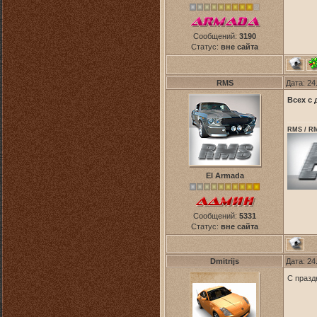
Сообщений:
3190
Статус:
вне сайта
RMS
Дата: 24
Всех с
RMS / RM
El Armada
Сообщений:
5331
Статус:
вне сайта
Dmitrijs
Дата: 24
С празд