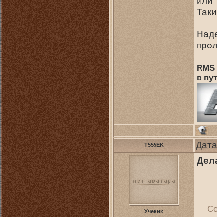
или 
Таки
Наде
прол
RMS 
в пут
Дата
T555EK
Дел
Со
Ученик