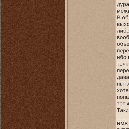
дура
межд
В об
выхо
либо
вооб
объе
пере
ибо 
точн
пере
дава
пыта
хоте
попа
тот 
Таки
RMS 