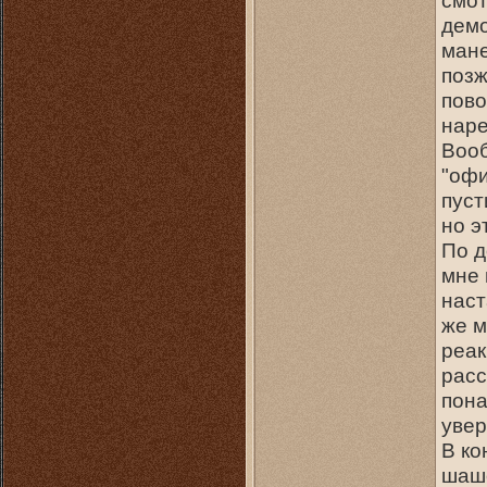
смот
демо
мане
позж
пово
наре
Вооб
"офи
пуст
но э
По д
мне 
наст
же м
реак
расс
пона
увер
В ко
шаше