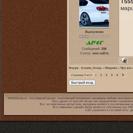
T55
марш
Выпускник
Сообщений:
296
Статус:
вне сайта
Форум - Armada_Group
»
Общение
»
Про все 
5
Страница
5
из
5
«
1
2
3
4
ARMDGroup.ru - это открытый ресурс, позволяющий публиковать материалы любому пользовател
быть удален по просьбе автора при предъявлении сканирован
Все, не помеченные авторством, материалы являются эксклюзивными дл
Вся символика и дизайн Клуба являются собственностью
ARM
Сайт управляется системой
uCoz
. Д