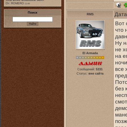
От: ROMERO
11:49
Поиск
Дата
RMS
Вот 
что 
давн
Ну н
не х
El Armada
на е
ночи
все 
Сообщений:
5331
Статус:
вне сайта
пред
Пото
без 
несп
смот
демо
мане
позж