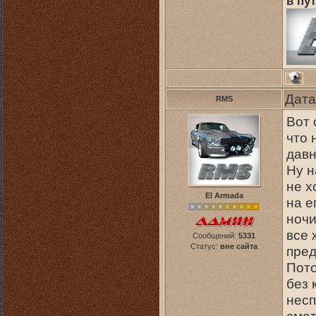
в пут
Дата
RMS
Вот 
что 
давн
Ну н
не х
El Armada
на е
ночи
все 
Сообщений:
5331
Статус:
вне сайта
пред
Пото
без 
несп