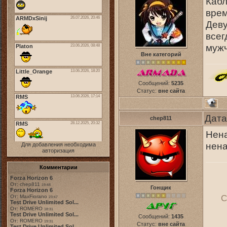
Кабл
врем
Деву
всег
мужч
Вне категорий
Сообщений:
5235
Статус:
вне сайта
Дата
chep811
Нена
нена
Для добавления необходима
авторизация
Комментарии
Forza Horizon 6
От: chep811
19:48
Гонщик
Forza Horizon 6
От: MaxFiorano
С
23:47
Test Drive Unlimited Sol...
От: ROMERO
18:31
Test Drive Unlimited Sol...
Сообщений:
1435
От: ROMERO
19:31
Статус:
вне сайта
Test Drive Unlimited Sol...