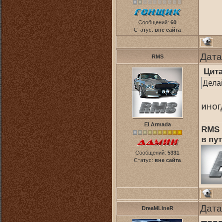
Сообщений:
60
Статус:
вне сайта
Дата
RMS
Цит
Дела
иног
El Armada
RMS 
в пут
Сообщений:
5331
Статус:
вне сайта
Дата
DreaMLineR