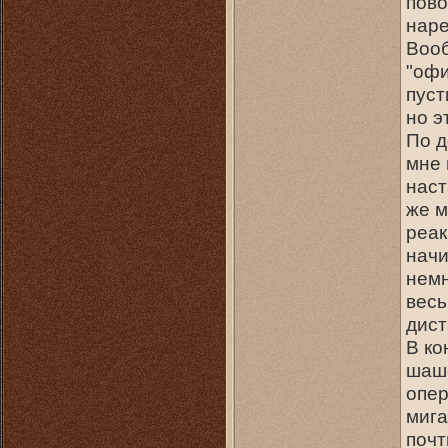
пово
наре
Вооб
"офи
пуст
но э
По д
мне 
наст
же м
реак
начи
немн
весь
дист
В ко
шаше
опер
мига
почт