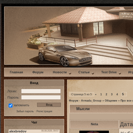
w
Главная
Форум
Новости
Статьи
Test Drive
Иг
Вход
Логин:
5
Страница
5
из
5
«
1
2
3
4
Пароль:
Форум - Armada_Group
»
Общение
»
Про все 
запомнить
Мысли
Забыл пароль
·
Регистрация
Чат
Дата
Neta