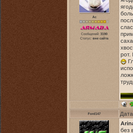
ягод
боль
Ас
посл
слас
прим
Сообщений:
3190
Статус:
вне сайта
саха
хвос
рот.
Гл
испо
ложк
труд
Дата
Ford147
Arin
без 