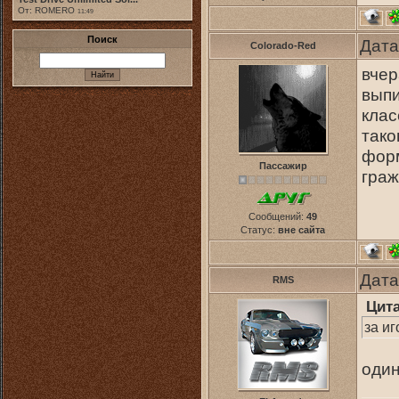
От: ROMERO
11:49
Поиск
Дата
Colorado-Red
вчер
выпи
клас
тако
форм
Пассажир
гра
Сообщений:
49
Статус:
вне сайта
Дата
RMS
Цит
за иг
один