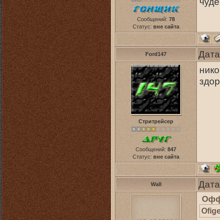
чуде
Сообщений:
78
Статус:
вне сайта
Дата
Ford147
нико
здор
Стритрейсер
Сообщений:
847
Статус:
вне сайта
Дата
Wall
Офф
Ofig