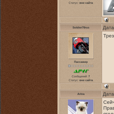
Статус:
вне сайта
Дата
Soldier78rus
Трез
Пассажир
Сообщений:
7
Статус:
вне сайта
Дата
Arina
Сейч
Прав
ягод