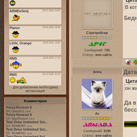
Цит
В кот
Бедн
Стритрейсер
Сообщений:
725
Статус:
вне сайта
Дата
Arina
Цит
Для добавления необходима
он ж
авторизация
Комментарии
Да в
Forza Horizon 6
бес
От: chep811
19:48
Ас
Forza Horizon 6
От: MaxFiorano
23:47
Test Drive Unlimited Sol...
От: ROMERO
18:31
Test Drive Unlimited Sol...
Сообщений:
3190
От: ROMERO
19:31
Статус:
вне сайта
Test Drive Unlimited Sol...