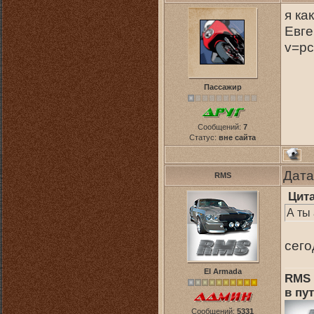
я ка
Евге
v=p
Пассажир
Сообщений:
7
Статус:
вне сайта
Дата
RMS
Цит
А ты
сего
El Armada
RMS 
в пут
Сообщений:
5331