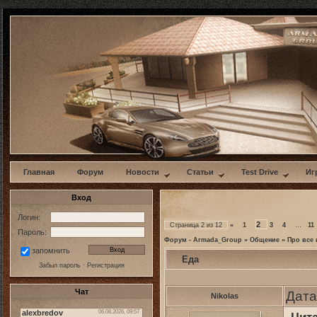
w
Главная
Форум
Новости
Статьи
Test Drive
Иг
Вход
Логин:
2
Страница
2
из
12
«
1
3
4
…
11
Пароль:
Форум - Armada_Group
»
Общение
»
Про все 
запомнить
Еда
Забыл пароль
·
Регистрация
Чат
Дата
Nikolas