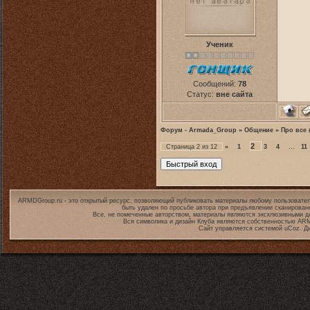
Ученик
Сообщений:
78
Статус:
вне сайта
Форум - Armada_Group
»
Общение
»
Про все 
2
Страница
2
из
12
«
1
3
4
…
11
ARMDGroup.ru - это открытый ресурс, позволяющий публиковать материалы любому пользовател
быть удален по просьбе автора при предъявлении сканирован
Все, не помеченные авторством, материалы являются эксклюзивными дл
Вся символика и дизайн Клуба являются собственностью
ARM
Сайт управляется системой
uCoz
. Д