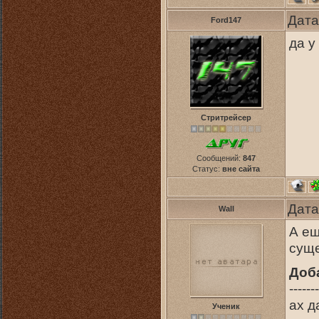
Дата
Ford147
да у
Стритрейсер
Сообщений:
847
Статус:
вне сайта
Дата
Wall
А ещ
суще
Доб
-------
ах д
Ученик