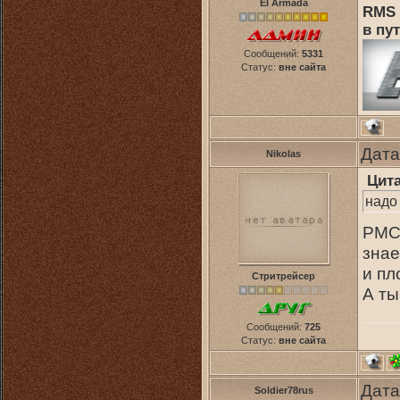
El Armada
RMS 
в пут
Сообщений:
5331
Статус:
вне сайта
Дата
Nikolas
Цит
надо
РМС 
зна
и пл
Стритрейсер
А ты
Сообщений:
725
Статус:
вне сайта
Дата
Soldier78rus