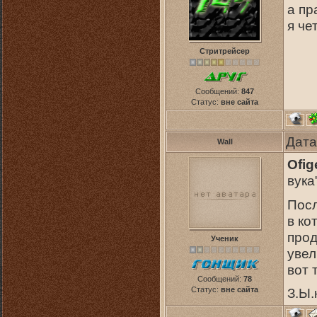
а пр
я че
Стритрейсер
Сообщений:
847
Статус:
вне сайта
Дата
Wall
Ofi
вука
Посл
в ко
прод
Ученик
увел
вот 
Сообщений:
78
Статус:
вне сайта
З.Ы.