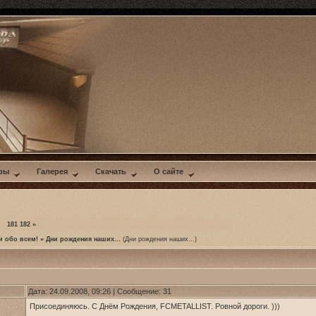
ры
Галерея
Скачать
О сайте
…
181
182
»
и обо всем!
»
Дни рождения наших...
(Дни рождения наших...)
Дата: 24.09.2008, 09:26 | Сообщение:
31
Присоединяюсь. С Днём Рождения, FCMETALLIST. Ровной дороги. )))