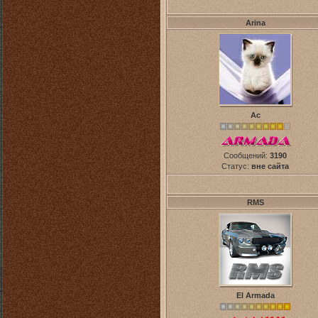
Arina
Ас
Сообщений:
3190
Статус:
вне сайта
RMS
El Armada