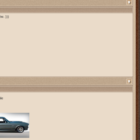
м. )))