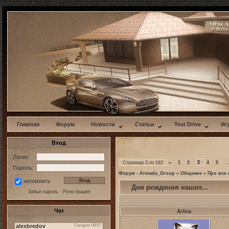
w
Главная
Форум
Новости
Статьи
Test Drive
Иг
Вход
Логин:
3
Страница
3
из
182
«
1
2
4
5
Пароль:
Форум - Armada_Group
»
Общение
»
Про все 
запомнить
Дни рождения наших...
Забыл пароль
·
Регистрация
Чат
Arina