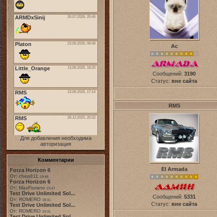
Ас
Сообщений:
3190
Статус:
вне сайта
RMS
Для добавления необходима
авторизация
Комментарии
El Armada
Forza Horizon 6
От: chep811
19:48
Forza Horizon 6
От: MaxFiorano
23:47
Test Drive Unlimited Sol...
Сообщений:
5331
От: ROMERO
18:31
Статус:
вне сайта
Test Drive Unlimited Sol...
От: ROMERO
19:31
Test Drive Unlimited Sol...