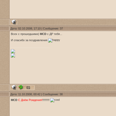
Дата: 02.10.2008, 17:10 | Сообщение:
37
Всех с прошедшими)
MCD
с ДР тебя...
И спасибо за поздравления
Дата: 11.10.2008, 00:42 | Сообщение:
38
MCD
С Днём Рождения!
!!!!!!!!!