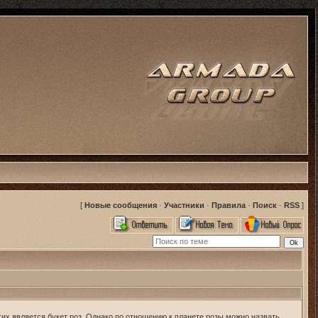
[
Новые сообщения
·
Участники
·
Правила
·
Поиск
·
RSS
]
х является букет роз. Однако по отношению к планете розы можно назвать