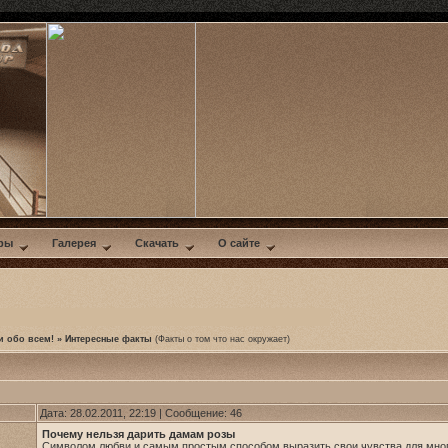
ры
Галерея
Скачать
О сайте
и обо всем!
»
Интересные факты
(Факты о том что нас окружает)
Дата: 28.02.2011, 22:19 | Сообщение:
46
Почему нельзя дарить дамам розы
Символом любви и самым простым способом выразить свои чувства для многи