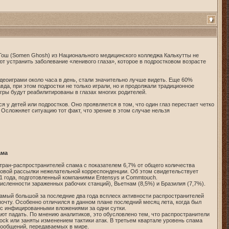
 Гош (Somen Ghosh) из Национального медицинского колледжа Калькутты не
ают устранить заболевание «ленивого глаза», которое в подростковом возрасте
идеоиграми около часа в день, стали значительно лучше видеть. Еще 60%
да, при этом подростки не только играли, но и продолжали традиционное
игры будут реабилитированы в глазах многих родителей.
 у детей или подростков. Оно проявляется в том, что один глаз перестает четко
 Осложняет ситуацию тот факт, что зрение в этом случае нельзя
ама
стран-распространителей спама с показателем 6,7% от общего количества
вой рассылки нежелательной корреспонденции. Об этом свидетельствует
11 года, подготовленный компаниями Entensys и Commtouch.
сленности зараженных рабочих станций), Вьетнам (8,5%) и Бразилия (7,7%).
амый большой за последние два года всплеск активности распространителей
чту. Особенно отличился в данном плане последний месяц лета, когда был
 с инфицированными вложениями за одни сутки.
т падать. По мнению аналитиков, это обусловлено тем, что распространители
ock или заняты изменением тактики атак. В третьем квартале уровень спама
сообщений, передаваемых в мире.