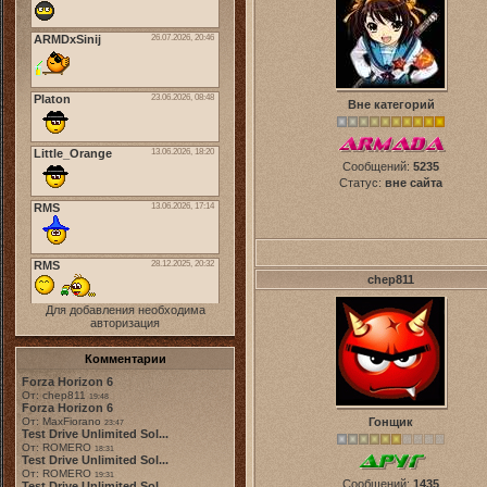
Вне категорий
Сообщений:
5235
Статус:
вне сайта
chep811
Для добавления необходима
авторизация
Комментарии
Forza Horizon 6
От: chep811
19:48
Forza Horizon 6
От: MaxFiorano
Гонщик
23:47
Test Drive Unlimited Sol...
От: ROMERO
18:31
Test Drive Unlimited Sol...
От: ROMERO
19:31
Сообщений:
1435
Test Drive Unlimited Sol...