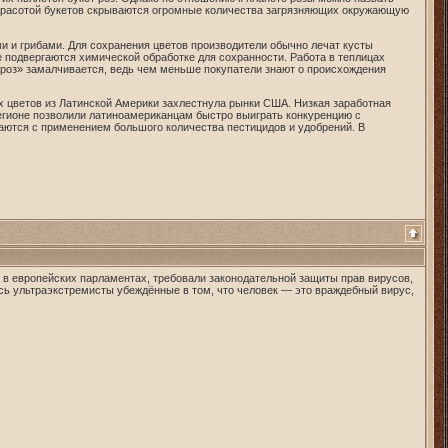
красотой букетов скрываются огромные количества загрязняющих окружающую
 и грибами. Для сохранения цветов производители обычно лечат кусты
 подвергаются химической обработке для сохранности. Работа в теплицах
 роз» замалчивается, ведь чем меньше покупатели знают о происхождения
х цветов из Латинской Америки захлестнула рынки США. Низкая заработная
регионе позволили латиноамериканцам быстро выиграть конкуренцию с
ются с применением большого количества пестицидов и удобрений. В
я в европейских парламентах, требовали законодательной защиты прав вирусов,
сь ультраэкстремисты убеждённые в том, что человек — это враждебный вирус,