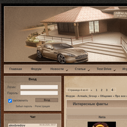
w
Главная
Форум
Новости
Статьи
Test Drive
Иг
Вход
Логин:
4
Страница
4
из
4
«
1
2
3
Пароль:
Форум - Armada_Group
»
Общение
»
Про все 
запомнить
Интересные факты
Забыл пароль
·
Регистрация
Чат
Neta