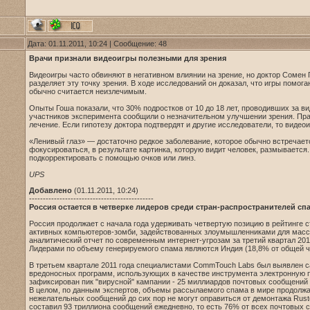
Дата: 01.11.2011, 10:24 | Сообщение:
48
Врачи признали видеоигры полезными для зрения
Видеоигры часто обвиняют в негативном влиянии на зрение, но доктор Сомен
разделяет эту точку зрения. В ходе исследований он доказал, что игры помог
обычно считается неизлечимым.
Опыты Гоша показали, что 30% подростков от 10 до 18 лет, проводивших за в
участников эксперимента сообщили о незначительном улучшении зрения. Прав
лечение. Если гипотезу доктора подтвердят и другие исследователи, то видео
«Ленивый глаз» — достаточно редкое заболевание, которое обычно встречается
фокусироваться, в результате картинка, которую видит человек, размывается.
подкорректировать с помощью очков или линз.
UPS
Добавлено
(01.11.2011, 10:24)
---------------------------------------------
Россия остается в четверке лидеров среди стран-распространителей сп
Россия продолжает с начала года удерживать четвертую позицию в рейтинге 
активных компьютеров-зомби, задействованных злоумышленниками для массо
аналитический отчет по современным интернет-угрозам за третий квартал 20
Лидерами по объему генерируемого спама являются Индия (18,8% от общей чи
В третьем квартале 2011 года специалистами CommTouch Labs был выявлен с
вредоносных программ, использующих в качестве инструмента электронную по
зафиксирован пик "вирусной" кампании - 25 миллиардов почтовых сообщений
В целом, по данным экспертов, объемы рассылаемого спама в мире продолжаю
нежелательных сообщений до сих пор не могут оправиться от демонтажа Rust
составил 93 триллиона сообщений ежедневно, то есть 76% от всех почтовых 