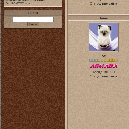
От: ROMERO
Статус:
вне сайта
11:49
Поиск
Arina
Ас
Сообщений:
3190
Статус:
вне сайта