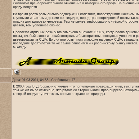
символом пренебрежительного отношения и намеренного вреда. За внешней 
среду веществ.
Во время роста розы сильно подвержены болезням, повреждениям насекомыми
крупными и частыми дозами пестицидов, перед транспортировкой цветы также
опасна для здоровья человека. Тем не менее, информация о «тёмной стороне
цветов, тем успешнее бизнес.
Проблема «грязных роз» была замечена в начале 1990-х, когда волна дешевы
плата, слабый экологический контроль и благоприятные погодные условия в 
цветоводами из США. До сих пор розы, поступающие на рынок США, выращива
последние десятилетия то же самое относится и к российскому рынку цветов.
мыло.ру
Дата: 01.03.2011, 04:53 | Сообщение:
47
В 2008 году В. Д. Зорькин отмечал, что популярные правозащитники, выступа
там же им было отмечено, что рядом со сторонниками прав вирусов находили
который следует уничтожать во имя сохранения природы.