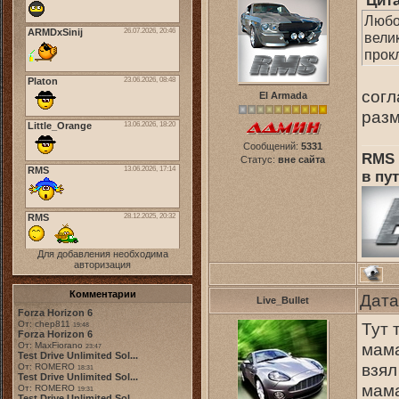
Цит
Любов
вели
прок
согл
El Armada
разм
Сообщений:
5331
RMS 
Статус:
вне сайта
в пут
Для добавления необходима
авторизация
Комментарии
Дата
Live_Bullet
Forza Horizon 6
От: chep811
Тут 
19:48
Forza Horizon 6
мама
От: MaxFiorano
23:47
Test Drive Unlimited Sol...
взял
От: ROMERO
18:31
Test Drive Unlimited Sol...
мама
От: ROMERO
19:31
Test Drive Unlimited Sol...