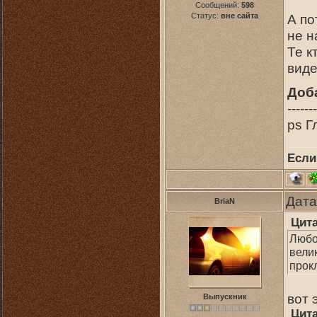
Сообщений:
598
Статус:
вне сайта
А по
не н
Те к
виде
Доб
-------
ps Г
Если
Дата
BriaN
Цит
Любов
вели
прок
вот 
Выпускник
Цит