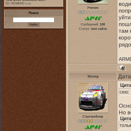
води
От: ROMERO
11:49
Ученик
попр
Поиск
уйти
пошл
Сообщений:
108
Статус:
вне сайта
там 
коро
рядо
ARM
Дата
Shureg
Цит
секс
Осно
Но в
Стритрейсер
Цит
толь