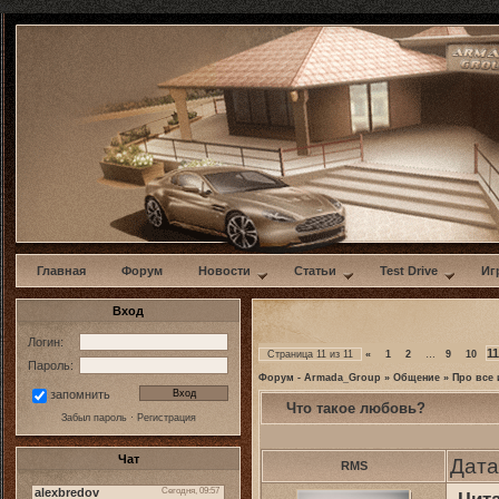
w
Главная
Форум
Новости
Статьи
Test Drive
Иг
Вход
Логин:
11
Страница
11
из
11
«
1
2
…
9
10
Пароль:
Форум - Armada_Group
»
Общение
»
Про все 
запомнить
Что такое любовь?
Забыл пароль
·
Регистрация
Чат
Дата
RMS