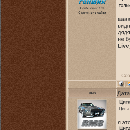
толь
Сообщений:
182
Статус:
вне сайта
ааа
видн
дядя
не б
Live
Соо
Дата
RMS
Цит
Цита
я эт
Цит