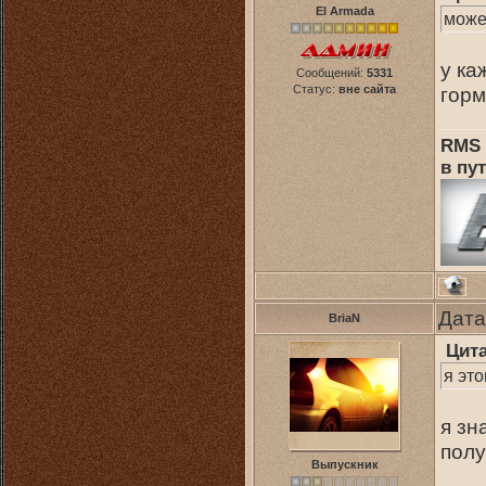
El Armada
можеш
у ка
Сообщений:
5331
Статус:
вне сайта
горм
RMS 
в пут
Дата
BriaN
Цит
я это
я зн
полу
Выпускник