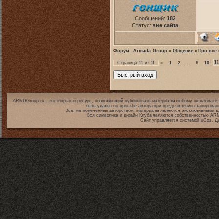
Сообщений:
182
Статус:
вне сайта
Форум - Armada_Group
»
Общение
»
Про все 
11
Страница
11
из
11
«
1
2
…
9
10
ARMDGroup.ru - это открытый ресурс, позволяющий публиковать материалы любому пользовател
быть удален по просьбе автора при предъявлении сканирован
Все, не помеченные авторством, материалы являются эксклюзивными дл
Вся символика и дизайн Клуба являются собственностью
ARM
Сайт управляется системой
uCoz
. Д