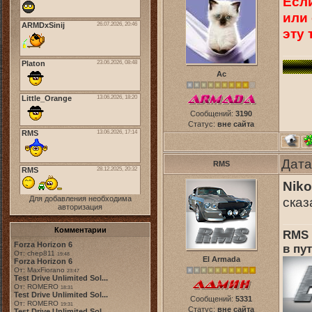
Если
или 
эту 
Ас
Сообщений:
3190
Статус:
вне сайта
Дата
RMS
Niko
Для добавления необходима
сказ
авторизация
Комментарии
RMS 
Forza Horizon 6
в пут
От: chep811
19:48
El Armada
Forza Horizon 6
От: MaxFiorano
23:47
Test Drive Unlimited Sol...
От: ROMERO
18:31
Test Drive Unlimited Sol...
Сообщений:
5331
От: ROMERO
19:31
Статус:
вне сайта
Test Drive Unlimited Sol...