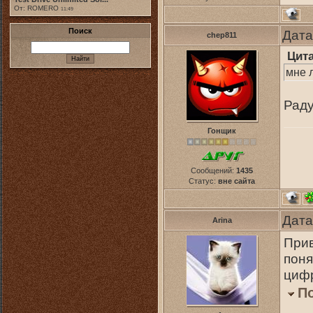
От: ROMERO
11:49
Поиск
Дата
chep811
Цит
мне л
Раду
Гонщик
Сообщений:
1435
Статус:
вне сайта
Дата
Arina
Прив
поня
цифр
П