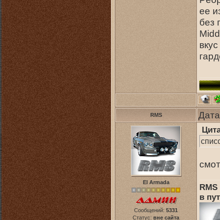
ее и
без 
Midd
вкус
гард
Дата
RMS
Цит
спис
смот
El Armada
RMS 
в пут
Сообщений:
5331
Статус:
вне сайта