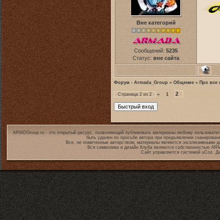
Вне категорий
Сообщений:
5235
Статус:
вне сайта
Форум - Armada_Group
»
Общение
»
Про все 
2
Страница
2
из
2
«
1
ARMDGroup.ru - это открытый ресурс, позволяющий публиковать материалы любому пользовател
быть удален по просьбе автора при предъявлении сканирован
Все, не помеченные авторством, материалы являются эксклюзивными дл
Вся символика и дизайн Клуба являются собственностью
ARM
Сайт управляется системой
uCoz
. Д