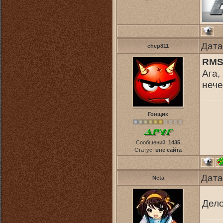
Дата
chep811
RM
Ага,
нече
Гонщик
Сообщений:
1435
Статус:
вне сайта
Дата
Neta
Дело