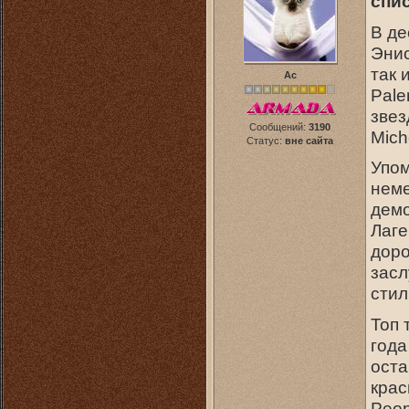
спи
В де
Энис
так 
Ас
Pale
звез
Сообщений:
3190
Mich
Статус:
вне сайта
Упом
неме
демо
Лаге
доро
засл
стил
Топ 
года
оста
крас
Peop