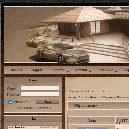
w
Главная
Форум
Новости
Статьи
Test Drive
Иг
Вход
Логин:
2
Страница
2
из
2
«
1
Пароль:
Форум - Armada_Group
»
Общение
»
Про все 
запомнить
Образ жизни
Забыл пароль
·
Регистрация
Чат
Дата
Arina