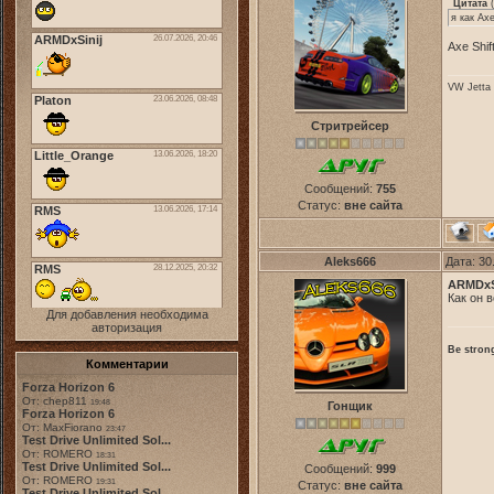
Цитата
(
я как Ax
Axe Shi
VW Jetta 
Стритрейсер
Сообщений:
755
Статус:
вне сайта
Aleks666
Дата: 30
ARMDxS
Как он 
Для добавления необходима
авторизация
Be strong
Комментарии
Forza Horizon 6
От: chep811
19:48
Гонщик
Forza Horizon 6
От: MaxFiorano
23:47
Test Drive Unlimited Sol...
От: ROMERO
18:31
Test Drive Unlimited Sol...
Сообщений:
999
От: ROMERO
19:31
Статус:
вне сайта
Test Drive Unlimited Sol...