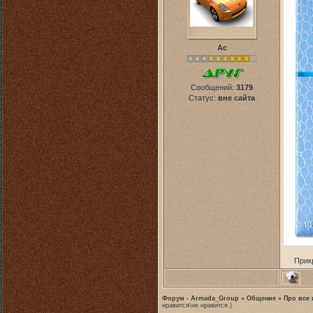
Ас
Сообщений:
3179
Статус:
вне сайта
Прик
Форум - Armada_Group
»
Общение
»
Про все 
нравится\не нравится.)