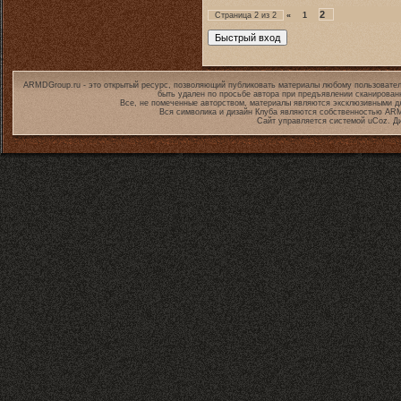
2
Страница
2
из
2
«
1
ARMDGroup.ru - это открытый ресурс, позволяющий публиковать материалы любому пользовател
быть удален по просьбе автора при предъявлении сканирован
Все, не помеченные авторством, материалы являются эксклюзивными дл
Вся символика и дизайн Клуба являются собственностью
ARM
Сайт управляется системой
uCoz
. Д