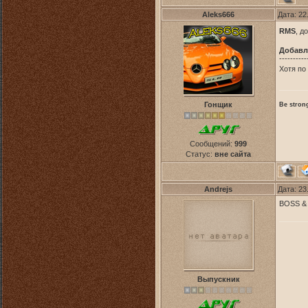
Aleks666
Дата: 22
RMS
, д
Добавл
----------
Хотя по
Гонщик
Be strong
Сообщений:
999
Статус:
вне сайта
Andrejs
Дата: 23
BOSS & 
Выпускник