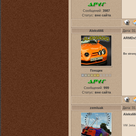
Сообщений:
3987
Статус:
вне сайта
Aleks666
Дата: 31
ARMDxS
Be strong
Гонщик
Сообщений:
999
Статус:
вне сайта
zemluak
Дата: 31
Aleks66
VW Jetta 