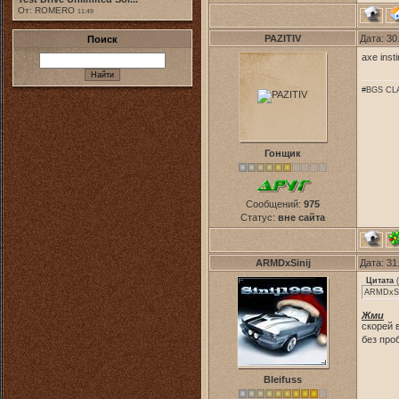
От: ROMERO
11:49
PAZITIV
Дата: 30
Поиск
axe inst
#BGS CLA
Гонщик
Сообщений:
975
Статус:
вне сайта
ARMDxSinij
Дата: 31
Цитата
(
ARMDxSin
Жми
скорей 
без про
Bleifuss