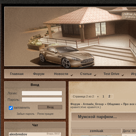
w
Главная
Форум
Новости
Статьи
Test Drive
Иг
Вход
Логин:
2
Страница
2
из
2
«
1
Пароль:
Форум - Armada_Group
»
Общение
»
Про все 
нравится\не нравится.)
запомнить
Забыл пароль
·
Регистрация
Мужской парфюм...
Чат
zemluak
Дата: 30