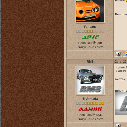
Be strong
Гонщик
Сообщений:
999
Статус:
вне сайта
RMS
Дата: 22
Цитата
(
и дорого
ахахах,
RMS / RM
El Armada
Сообщений:
5331
Статус:
вне сайта