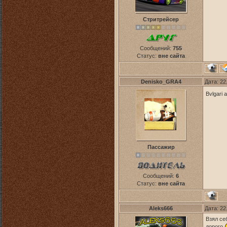
Стритрейсер
Сообщений:
755
Статус:
вне сайта
Denisko_GRA4
Дата: 22
Bvlgari
Пассажир
Сообщений:
6
Статус:
вне сайта
Aleks666
Дата: 22
Взял се
дорого