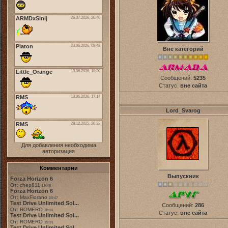
Вне категорий
Сообщений:
5235
Статус:
вне сайта
Lord_Svarog
Для добавления необходима
авторизация
Комментарии
Выпускник
Forza Horizon 6
От: chep811
19:48
Forza Horizon 6
От: MaxFiorano
23:47
Test Drive Unlimited Sol...
Сообщений:
286
От: ROMERO
18:31
Статус:
вне сайта
Test Drive Unlimited Sol...
От: ROMERO
19:31
Test Drive Unlimited Sol...