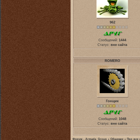
962
Сообщений:
1444
Статус:
вне сайта
ROMERO
Гонщик
Сообщений:
1048
Статус:
вне сайта
Форум - Armada_Group
»
Общение
»
Про все 