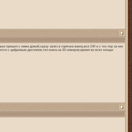
ко пришел с ними домой,сразу залез в горячую ванну,все ОК! и с тех пор за них
ются с цифровым дисплеем,тел книга на 30 номеров,время во всех концах