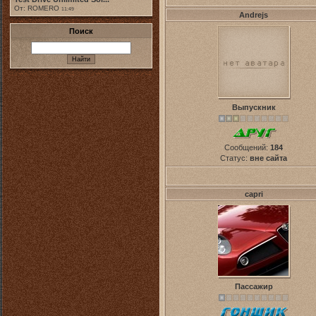
От: ROMERO
11:49
Andrejs
Поиск
Выпускник
Сообщений:
184
Статус:
вне сайта
capri
Пассажир