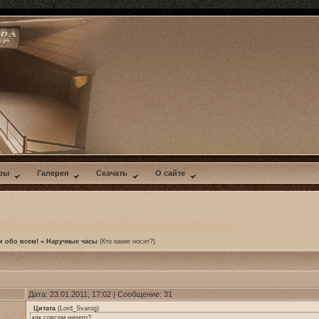
ры
Галерея
Скачать
О сайте
и обо всем!
»
Наручные часы
(Кто какие носит?)
Дата: 23.01.2011, 17:02 | Сообщение:
31
Цитата
(
Lord_Svarog
)
как совсем ничего?