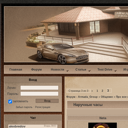
w
Главная
Форум
Новости
Статьи
Test Drive
Иг
Вход
Логин:
3
Страница
3
из
3
«
1
2
Пароль:
Форум - Armada_Group
»
Общение
»
Про все 
запомнить
Наручные часы
Забыл пароль
·
Регистрация
Чат
Neta