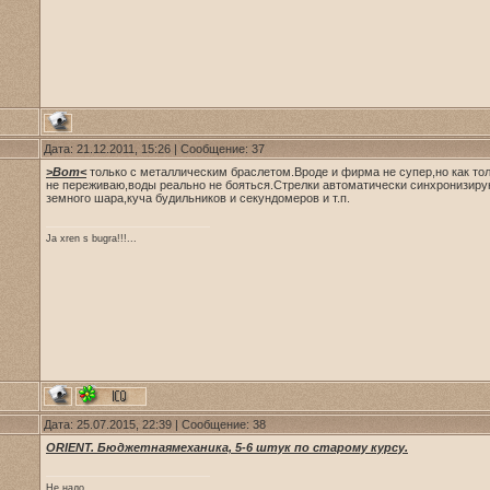
Дата: 21.12.2011, 15:26 | Сообщение:
37
>Вот<
только с металлическим браслетом.Вроде и фирма не супер,но как толь
не переживаю,воды реально не бояться.Стрелки автоматически синхронизиру
земного шара,куча будильников и секундомеров и т.п.
Ja xren s bugra!!!...
Дата: 25.07.2015, 22:39 | Сообщение:
38
ORIENT. Бюджетнаямеханика, 5-6 штук по старому курсу.
Не надо.