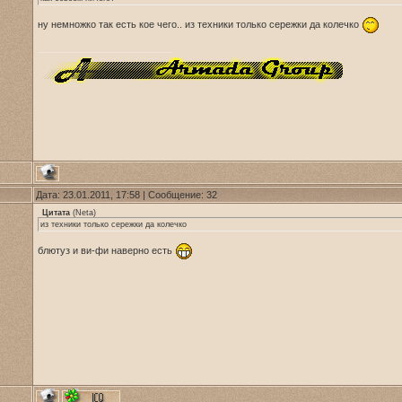
ну немножко так есть кое чего.. из техники только сережки да колечко
Дата: 23.01.2011, 17:58 | Сообщение:
32
Цитата
(
Neta
)
из техники только сережки да колечко
блютуз и ви-фи наверно есть