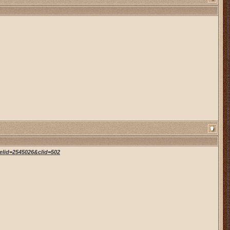
elid=2545026&clid=502