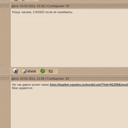
Дата: 23.02.2011, 01:56 | Сообщение:
33
Ношу часики, CASSIO если не ошибаюсь
Дата: 23.02.2011, 11:08 | Сообщение:
34
Не так давно купил такие
http://market.yandex.ru/model.xml?hid=91259&mod
Мне нравятся.