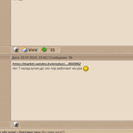
Дата: 25.07.2015, 23:00 | Сообщение:
39
https://market.yandex.by/product....8543062
лет 7 назад купил,до сих пор работают на ура
и обо всем!
»
Наручные часы
(Кто какие носит?)