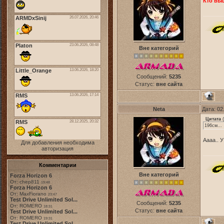
Кто выш
Вне категорий
Сообщений:
5235
Статус:
вне сайта
Neta
Дата: 02
Цитата
(
196см...
Аааа.. 
Для добавления необходима
авторизация
Комментарии
Вне категорий
Forza Horizon 6
От: chep811
19:48
Forza Horizon 6
От: MaxFiorano
23:47
Test Drive Unlimited Sol...
Сообщений:
5235
От: ROMERO
18:31
Статус:
вне сайта
Test Drive Unlimited Sol...
От: ROMERO
19:31
Test Drive Unlimited Sol...