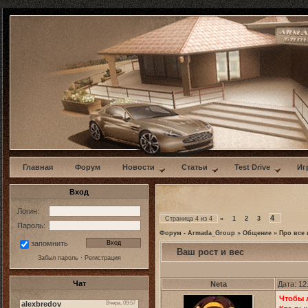
w
Главная
Форум
Новости
Статьи
Test Drive
Иг
Вход
Логин:
4
Страница
4
из
4
«
1
2
3
Пароль:
Форум - Armada_Group
»
Общение
»
Про все 
запомнить
Ваш рост и вес
Забыл пароль
·
Регистрация
Чат
Neta
Дата: 12
Чтобы л