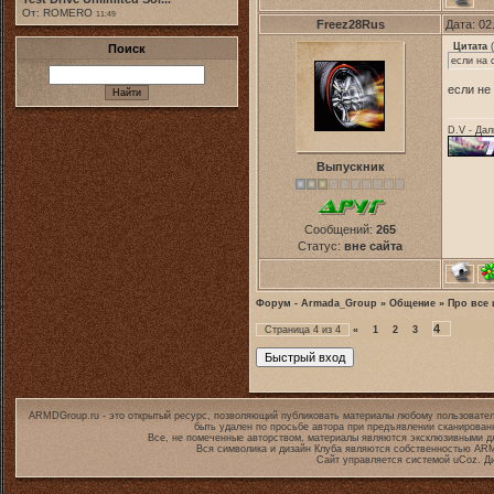
От: ROMERO
11:49
Freez28Rus
Дата: 02
Цитата
(
Поиск
если на 
если не
D.V - Дал
Выпускник
Сообщений:
265
Статус:
вне сайта
Форум - Armada_Group
»
Общение
»
Про все 
4
Страница
4
из
4
«
1
2
3
ARMDGroup.ru - это открытый ресурс, позволяющий публиковать материалы любому пользовател
быть удален по просьбе автора при предъявлении сканирован
Все, не помеченные авторством, материалы являются эксклюзивными дл
Вся символика и дизайн Клуба являются собственностью
ARM
Сайт управляется системой
uCoz
. Д