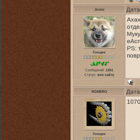
Дата
Jester
Ахах
отде
Муку
eAcr
PS: 
Гонщик
пов
Сообщений:
1261
Статус:
вне сайта
Дата
ROMERO
1070
Гонщик