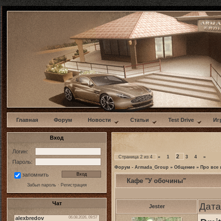
w
Главная
Форум
Новости
Статьи
Test Drive
Иг
Вход
Логин:
2
Страница
2
из
4
«
1
3
4
»
Пароль:
Форум - Armada_Group
»
Общение
»
Про все 
запомнить
Кафе "У обочины"
Забыл пароль
·
Регистрация
Чат
Дата
Jester