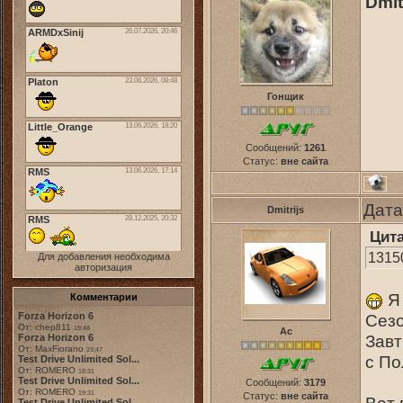
Dmit
Гонщик
Сообщений:
1261
Статус:
вне сайта
Дата
Dmitrijs
Цит
1315
Для добавления необходима
авторизация
Я 
Комментарии
Forza Horizon 6
Сезо
От: chep811
19:48
Ас
Завт
Forza Horizon 6
От: MaxFiorano
23:47
с По
Test Drive Unlimited Sol...
От: ROMERO
18:31
Test Drive Unlimited Sol...
Сообщений:
3179
От: ROMERO
19:31
Статус:
вне сайта
Test Drive Unlimited Sol...