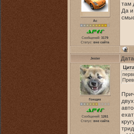
там 
Да и
смыс
Ас
Сообщений:
3179
Статус:
вне сайта
Дата
Jester
Цит
первы
Превы
Прич
Гонщик
двух
авто
ехат
Сообщений:
1261
круг
Статус:
вне сайта
трид