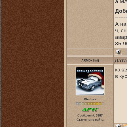
а MA
Доб
-------
А на
ч, с
авар
85-9
Дата
ARMDxSinij
кака
в ку
Bleifuss
Сообщений:
3987
Статус:
вне сайта