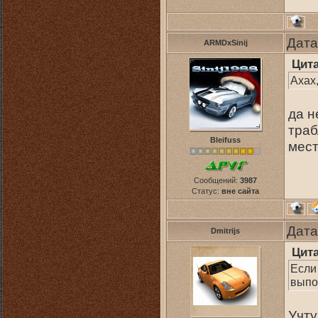
Дата
ARMDxSinij
Цит
Ахах
да н
траб
Bleifuss
мест
Сообщений:
3987
Статус:
вне сайта
Дата
Dmitrijs
Цит
Если 
выпо
Учту