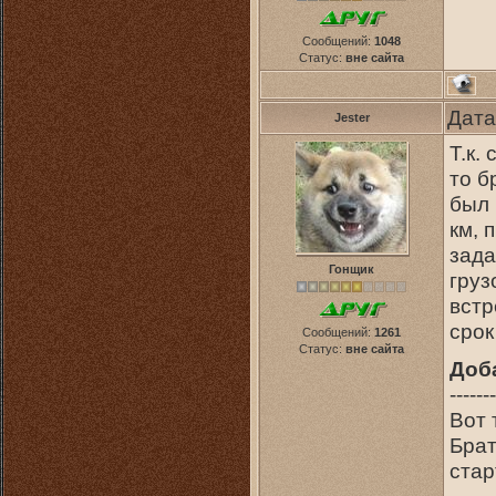
Сообщений:
1048
Статус:
вне сайта
Дата
Jester
Т.к.
то б
был 
км, 
зада
Гонщик
груз
встр
срок
Сообщений:
1261
Статус:
вне сайта
Доб
-------
Вот 
Брат
стар