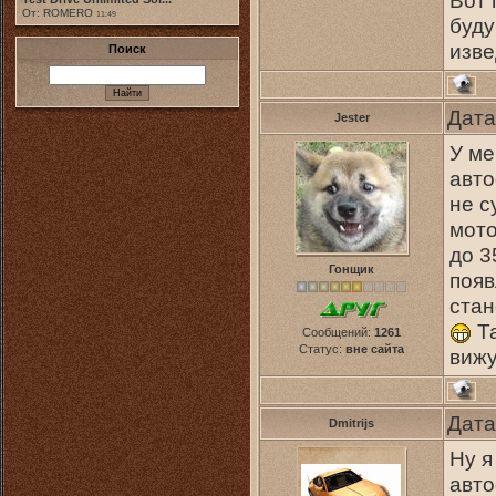
Вот 
От: ROMERO
11:49
буду
изве
Поиск
Дата
Jester
У ме
авто
не с
мото
до 3
Гонщик
появ
стан
Та
Сообщений:
1261
Статус:
вне сайта
вижу
Дата
Dmitrijs
Ну я
авто