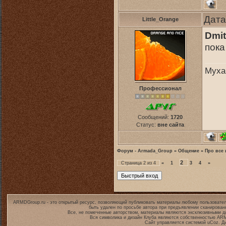
Дата
Little_Orange
Dmit
пока
Муха
Профессионал
Сообщений:
1720
Статус:
вне сайта
Форум - Armada_Group
»
Общение
»
Про все 
2
Страница
2
из
4
«
1
3
4
»
ARMDGroup.ru - это открытый ресурс, позволяющий публиковать материалы любому пользовател
быть удален по просьбе автора при предъявлении сканирован
Все, не помеченные авторством, материалы являются эксклюзивными дл
Вся символика и дизайн Клуба являются собственностью
ARM
Сайт управляется системой
uCoz
. Д