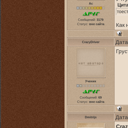
Ас
Цит
тоест
Сообщений:
3179
Как 
Статус:
вне сайта
Дата
CrazyDriver
Грус
Ученик
Сообщений:
69
Статус:
вне сайта
Дата
Dmitrijs
Craz