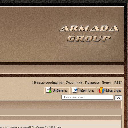
[
Новые сообщения
·
Участники
·
Правила
·
Поиск
·
RSS
]
 - это сверх для меня!! Особенно R/t 1969 года...