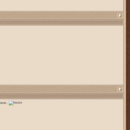
лали..