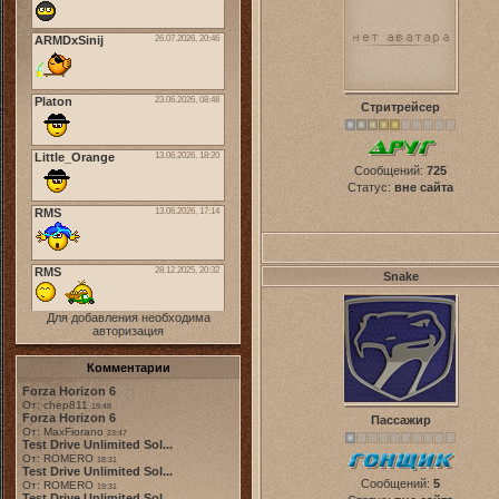
Стритрейсер
Сообщений:
725
Статус:
вне сайта
Snake
Для добавления необходима
авторизация
Комментарии
Forza Horizon 6
От: chep811
19:48
Forza Horizon 6
Пассажир
От: MaxFiorano
23:47
Test Drive Unlimited Sol...
От: ROMERO
18:31
Test Drive Unlimited Sol...
Сообщений:
5
От: ROMERO
19:31
Test Drive Unlimited Sol...