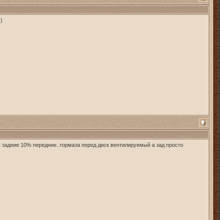
)
% задние 10% передние..тормаза перед диск вентилируемый а зад просто