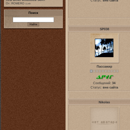
Статус:
вне сайта
От: ROMERO
11:49
Поиск
SP038
Пассажир
Сообщений:
34
Статус:
вне сайта
Nikolas