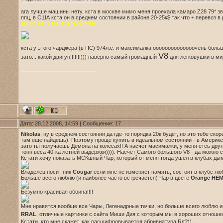
ага лучше машины нету, кста в москве мимо меня проехала камаро Z28 79* звук
ппц, в США кста он в среднем состоянии в районе 20-25к$ так что + перевоз в
1969*, как у меня в прострите
кста у этого чарджера (в ПС) 974л.с. и максималка оооооооооооооочень больш
V8
зато... какой двигун!!!!!!!))) наверно самый громадный
для легковушки в мире
Дата: 28.12.2008, 14:59 | Сообщение:
17
Nikolas
, ну в среднем состоянии да где-то порядка 20к будет, но это тебе ско
там еще найдешь). Поэтому проще купить в идеальном состоянии - в Америке б
зато ты получаешь Демона на колесах!! А насчет масималки, у меня етсь друга
тонн веса 40-ка летней выдержки)))). Насчет Самого большого V8 - да можно ск
Кстати хочу показать МСКшный Чар, который от меня тогда ушел в клубах ды
Владелец носит ник
Cougar
если мне не изменяет память, состоит в клубе лю
Больше всего люблю (и наиболее часто встречается) Чар в цвете
Orange HEM
Безумно красивая обоина!!!!
Мне нравятся вообще все Чары, Легенадрные тачки, но больше всего люблю 
RRAL
, отличные картинки с сайта Миши Дия с которым мы в хороших отнош
Кстати, кто мне скажет, как расшифровывается абривиатура R/t?))