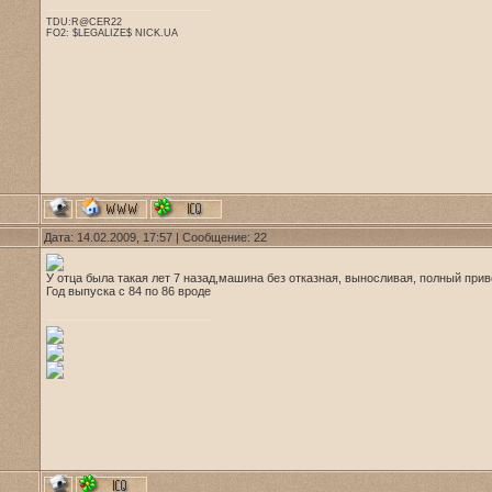
TDU:R@CER22
FO2: $LEGALIZE$ NICK.UA
Дата: 14.02.2009, 17:57 | Сообщение:
22
У отца была такая лет 7 назад,машина без отказная, выносливая, полный привод
Год выпуска с 84 по 86 вроде