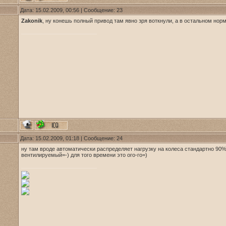
Дата: 15.02.2009, 00:56 | Сообщение:
23
Zakonik
, ну конешь полный привод там явно зря воткнули, а в остальном норм
Дата: 15.02.2009, 01:18 | Сообщение:
24
ну там вроде автоматически распределяет нагрузку на колеса стандартно 90
вентилируемый=-) для того времени это ого-го=)