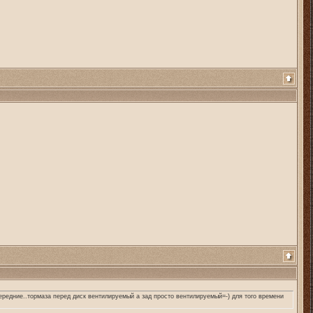
ередние..тормаза перед диск вентилируемый а зад просто вентилируемый=-) для того времени