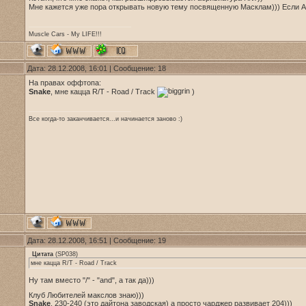
Мне кажется уже пора открывать новую тему посвященную Масклам))) Если 
Muscle Cars - My LIFE!!!
Дата: 28.12.2008, 16:01 | Сообщение:
18
На правах оффтопа:
Snake
, мне кацца R/T - Road / Track
)
Все когда-то заканчивается...и начинается заново :)
Дата: 28.12.2008, 16:51 | Сообщение:
19
Цитата
(
SP038
)
мне кацца R/T - Road / Track
Ну там вместо "/" - "and", а так да)))
Клуб Любителей макслов знаю)))
Snake
, 230-240 (это дайтона заводская) а просто чарджер развивает 204)))