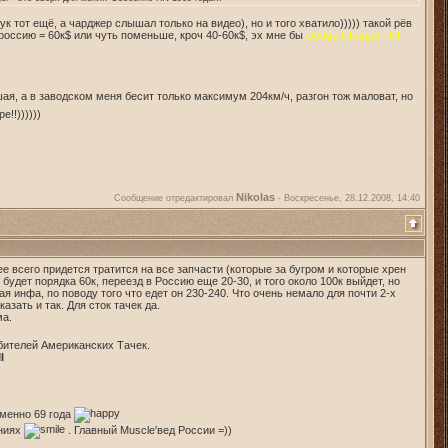
 тот ещё, а чарджер слышал только на видео), но и того хватило))))) такой рёв
 россию = 60к$ или чуть поменьше, кроч 40-60к$, эх мне бы
Dodge Charger R/T
ая, а в заводском меня бесит только максимум 204км/ч, разгон тож маловат, но
!!))))))
Nikolas
Сообщение отредактировал
-
Воскресенье, 28.12.2008, 14:40
рее всего придется тратится на все запчасти (которые за бугром и которые хрен
удет порядка 60к, переезд в Россию еще 20-30, и того около 100к выйдет, но
я инфа, по поводу того что едет он 230-240. Что очень немало для почти 2-х
азать и так. Для сток тачек да.
ма.
бителей Американских Тачек.
I
именно 69 года
ениях
. Главный Muscle'вед России =))