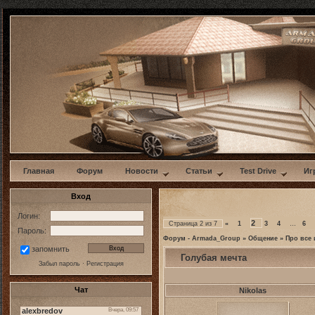
w
Главная
Форум
Новости
Статьи
Test Drive
Иг
Вход
Логин:
2
Страница
2
из
7
«
1
3
4
…
6
Пароль:
Форум - Armada_Group
»
Общение
»
Про все 
запомнить
Голубая мечта
Забыл пароль
·
Регистрация
Чат
Nikolas