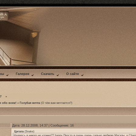
ры
Галерея
Скачать
О сайте
7
»
и обо всем!
»
Голубая мечта
(О чём вам мечтается?)
Дата: 28.12.2008, 14:37 | Сообщение:
16
Цитата
(
Snake
)
Надеюсь я никого не утомил?? happy Просто я очень очень сильно любмлю Масклы, а Charger