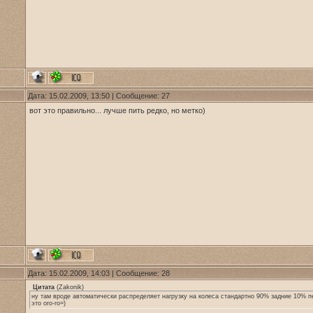
Дата: 15.02.2009, 13:50 | Сообщение:
27
вот это правильно... лучше пить редко, но метко)
Дата: 15.02.2009, 14:03 | Сообщение:
28
Цитата
(
Zakonik
)
ну там вроде автоматически распределяет нагрузку на колеса стандартно 90% задние 10% п
это ого-го=)