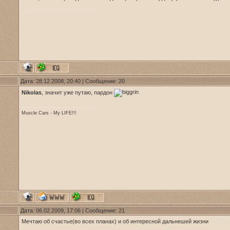
Дата: 28.12.2008, 20:40 | Сообщение:
20
Nikolas
, значит уже путаю, пардон
Muscle Cars - My LIFE!!!
Дата: 06.02.2009, 17:06 | Сообщение:
21
Мечтаю об счастье(во всех планах) и об интересной дальнешей жизни