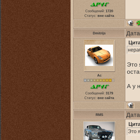
Сообщений:
1720
Статус:
вне сайта
Дата
Dmitrijs
Цит
нера
Это 
оста
Ас
А у 
Сообщений:
3179
Статус:
вне сайта
Дата
RMS
Цит
Это я