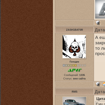
Дата
ZASH1BAT0R
А ещ
закр
то л
прос
Гонщик
Сообщений:
1335
Статус:
вне сайта
Дата
RMS
Цит
Ему 