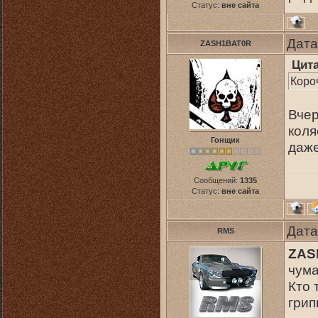
Статус:
вне сайта
Дата
ZASH1BAT0R
Цит
Короч
Вчер
коля
Гонщик
даже
Сообщений:
1335
Статус:
вне сайта
Дата
RMS
ZAS
чума
Кто 
грип