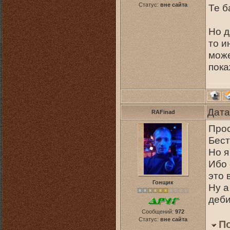
Статус:
вне сайта
Те б
Но д
то и
може
пока
Дата
RAFinad
Прос
Бест
Но я
Ибо 
это 
Гонщик
Ну а
деби
Сообщений:
972
Статус:
вне сайта
П