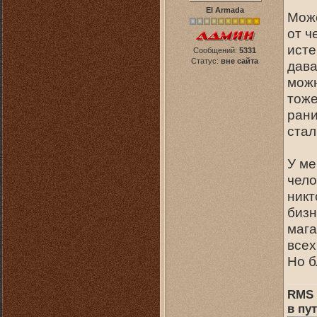
El Armada
Може
от ч
исте
Сообщений:
5331
Статус:
вне сайта
дава
можн
тоже
рани
стал
У ме
чело
никт
бизн
мага
всех
Но б
RMS 
в пут