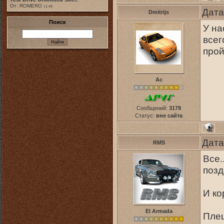
От: ROMERO
11:49
Дата
Dmitrijs
Поиск
У на
всег
прой
Ас
Сообщений:
3179
Статус:
вне сайта
Дата
RMS
Все.
поз
И ко
El Armada
Плеш