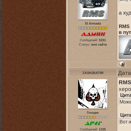
а ку
El Armada
RMS 
в пут
Сообщений:
5331
Статус:
вне сайта
Дата
ZASH1BAT0R
RM
херо
Цит
Может
Гонщик
Цит
Вот 
Сообщений:
1335