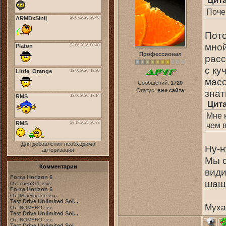
Цит
Поче
Пото
мной
Профессионал
расс
с ку
масо
Сообщений:
1720
Статус:
вне сайта
знат
Цит
Мне к
чем 
Для добавления необходима
Ну-
авторизация
Мы с
Комментарии
види
Forza Horizon 6
шаш
От: chep811
19:48
Forza Horizon 6
От: MaxFiorano
23:47
Test Drive Unlimited Sol...
Муха
От: ROMERO
18:31
Test Drive Unlimited Sol...
От: ROMERO
19:31
Test Drive Unlimited Sol...