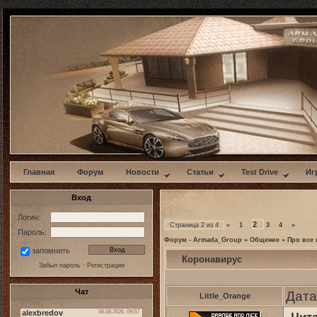
w
Главная
Форум
Новости
Статьи
Test Drive
Иг
Вход
Логин:
2
Страница
2
из
4
«
1
3
4
»
Пароль:
Форум - Armada_Group
»
Общение
»
Про все 
запомнить
Коронавирус
Забыл пароль
·
Регистрация
Чат
Дата
Little_Orange