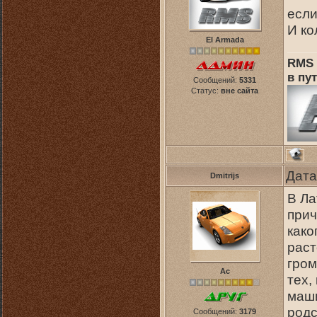
если
И ко
El Armada
RMS 
в пут
Сообщений:
5331
Статус:
вне сайта
Дата
Dmitrijs
В Ла
прич
како
раст
гром
Ас
тех,
маши
родс
Сообщений:
3179