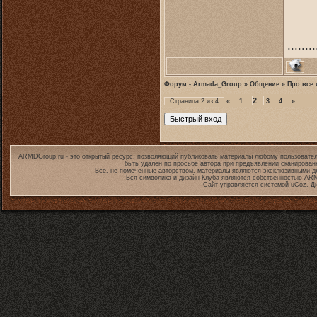
........
Форум - Armada_Group
»
Общение
»
Про все 
2
Страница
2
из
4
«
1
3
4
»
ARMDGroup.ru - это открытый ресурс, позволяющий публиковать материалы любому пользовател
быть удален по просьбе автора при предъявлении сканирован
Все, не помеченные авторством, материалы являются эксклюзивными дл
Вся символика и дизайн Клуба являются собственностью
ARM
Сайт управляется системой
uCoz
. Д