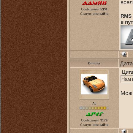
всел
Сообщений:
5331
Статус:
вне сайта
RMS 
в пут
Дата
Dmitrijs
Цит
Нам в
Можн
Ас
Сообщений:
3179
Статус:
вне сайта