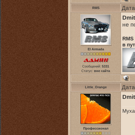
Дата
RMS
Dmit
не п
RMS 
в пут
El Armada
Сообщений:
5331
Статус:
вне сайта
Дата
Little_Orange
Dmit
Муха
Профессионал