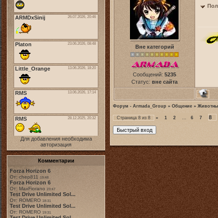
Пол
Вне категорий
Сообщений:
5235
Статус:
вне сайта
Форум - Armada_Group
»
Общение
»
Животны
8
Страница
8
из
8
«
1
2
…
6
7
Для добавления необходима
авторизация
Комментарии
Forza Horizon 6
От: chep811
19:48
Forza Horizon 6
От: MaxFiorano
23:47
Test Drive Unlimited Sol...
От: ROMERO
18:31
Test Drive Unlimited Sol...
От: ROMERO
19:31
Test Drive Unlimited Sol...