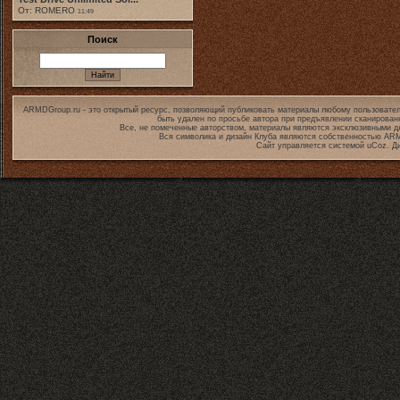
От: ROMERO
11:49
Поиск
ARMDGroup.ru - это открытый ресурс, позволяющий публиковать материалы любому пользовател
быть удален по просьбе автора при предъявлении сканирован
Все, не помеченные авторством, материалы являются эксклюзивными дл
Вся символика и дизайн Клуба являются собственностью
ARM
Сайт управляется системой
uCoz
. Д