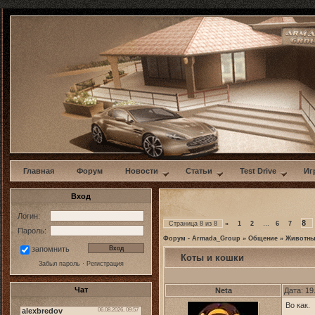
w
Главная
Форум
Новости
Статьи
Test Drive
Иг
Вход
Логин:
8
Страница
8
из
8
«
1
2
…
6
7
Пароль:
Форум - Armada_Group
»
Общение
»
Животны
запомнить
Коты и кошки
Забыл пароль
·
Регистрация
Чат
Neta
Дата: 19
Во как.