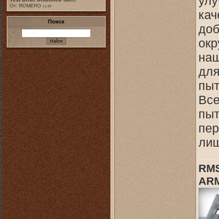
улу
От: ROMERO
11:49
кач
Поиск
доб
окр
наш
для
пыт
Все
пыт
пер
лиш
RMS
ARM