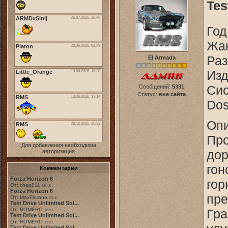
Tes
Год
Жан
Раз
El Armada
Изд
Сис
Сообщений:
5331
Статус:
вне сайта
Do
Опи
Про
Для добавления необходима
дор
авторизация
гон
Комментарии
Forza Horizon 6
гор
От: chep811
19:48
Forza Horizon 6
пре
От: MaxFiorano
23:47
Test Drive Unlimited Sol...
Гра
От: ROMERO
18:31
Test Drive Unlimited Sol...
От: ROMERO
19:31
Test Drive Unlimited Sol...