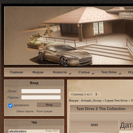
w
Главная
Форум
Новости
Статьи
Test Drive
Иг
Вход
Логин:
1
Страница
1
из
1
Пароль:
Форум - Armada_Group
»
Серия Test Drive
»
T
запомнить
Test Drive 2 The Collection
Забыл пароль
·
Регистрация
Чат
Дат
RMS