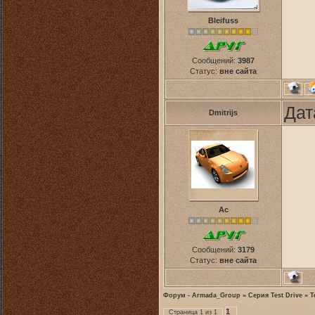
Bleifuss
Сообщений:
3987
Статус:
вне сайта
Дат
Dmitrijs
Ас
Сообщений:
3179
Статус:
вне сайта
Форум - Armada_Group
»
Серия Test Drive
»
T
1
Страница
1
из
1