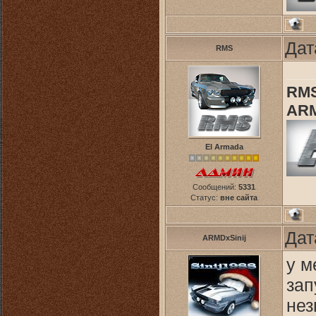
Дат
RMS
RMS
ARM
El Armada
Сообщений:
5331
Статус:
вне сайта
Дат
ARMDxSinij
у м
зап
нез