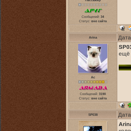
Пассажир
Сообщений:
34
Статус:
вне сайта
Дата
Arina
SP0
ещё 
Ас
Сообщений:
3190
Статус:
вне сайта
Дата
SP038
Arin
коле