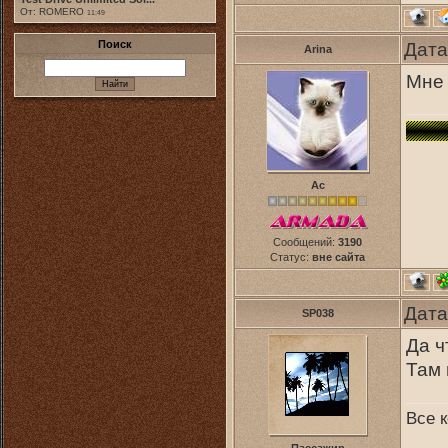
От: ROMERO
11:49
Поиск
Дата
Arina
Мне 
Ас
Сообщений:
3190
Статус:
вне сайта
Дата
SP038
Да ч
Там 
Все к