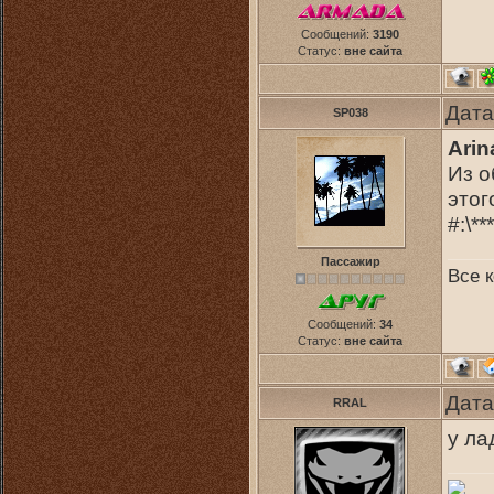
Сообщений:
3190
Статус:
вне сайта
Дата
SP038
Arin
Из о
этог
#:\**
Пассажир
Все к
Сообщений:
34
Статус:
вне сайта
Дата
RRAL
у ла