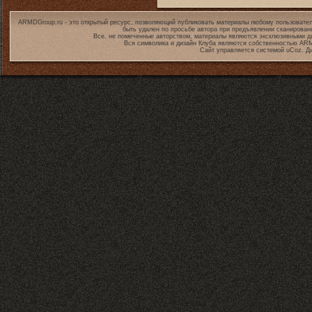
ARMDGroup.ru - это открытый ресурс, позволяющий публиковать материалы любому пользовател
быть удален по просьбе автора при предъявлении сканирован
Все, не помеченные авторством, материалы являются эксклюзивными дл
Вся символика и дизайн Клуба являются собственностью
ARM
Сайт управляется системой
uCoz
. Д