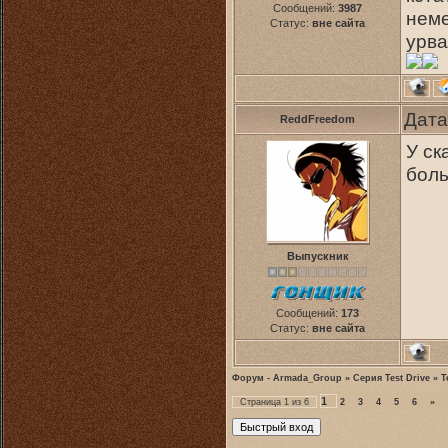
Сообщений:
3987
неме
Статус:
вне сайта
урва
Дата
ReddFreedom
У ск
боль
Выпускник
Сообщений:
173
Статус:
вне сайта
Форум - Armada_Group
»
Серия Test Drive
»
T
1
Страница
1
из
6
2
3
4
5
6
»