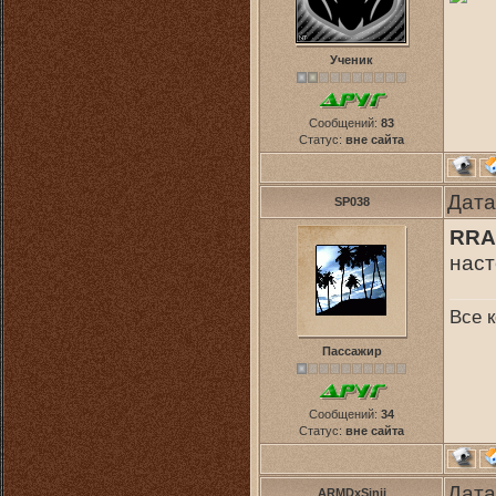
Ученик
Сообщений:
83
Статус:
вне сайта
Дата
SP038
RRA
нас
Все к
Пассажир
Сообщений:
34
Статус:
вне сайта
Дата
ARMDxSinij