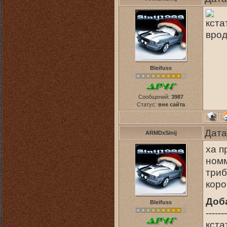
кста
врод
Bleifuss
Сообщений:
3987
Статус:
вне сайта
Дата
ARMDxSinij
ха п
номм
триб
коро
Доб
Bleifuss
-------
кста