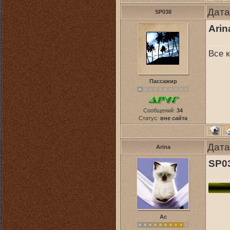
Дата
SP038
Arin
Все к
Пассажир
Сообщений:
34
Статус:
вне сайта
Дата
Arina
SP0
Ас