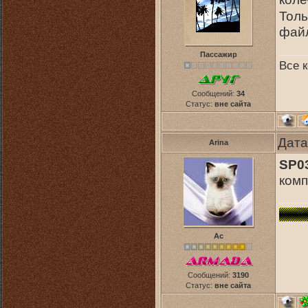
Толь
файл
Пассажир
Все к
Сообщений:
34
Статус:
вне сайта
Дата
Arina
SP0
комп
Ас
Сообщений:
3190
Статус:
вне сайта