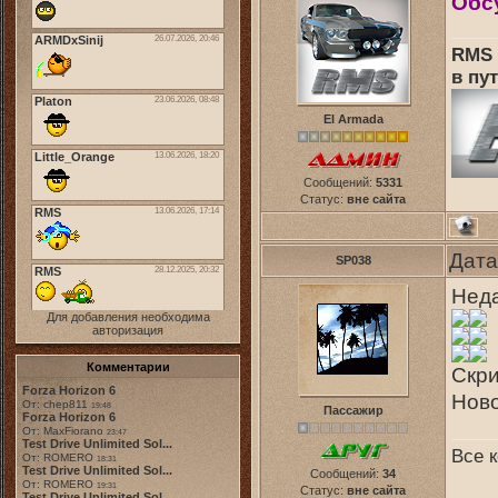
Обсу
RMS 
в пут
El Armada
Сообщений:
5331
Статус:
вне сайта
Дата
SP038
Неда
Для добавления необходима
авторизация
Комментарии
Скри
Forza Horizon 6
Ново
От: chep811
19:48
Пассажир
Forza Horizon 6
От: MaxFiorano
23:47
Test Drive Unlimited Sol...
Все к
От: ROMERO
18:31
Test Drive Unlimited Sol...
Сообщений:
34
От: ROMERO
19:31
Статус:
вне сайта
Test Drive Unlimited Sol...