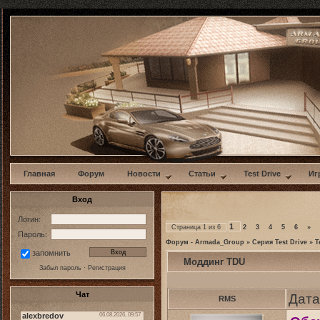
w
Главная
Форум
Новости
Статьи
Test Drive
Иг
Вход
Логин:
1
Страница
1
из
6
2
3
4
5
6
»
Пароль:
Форум - Armada_Group
»
Серия Test Drive
»
T
запомнить
Моддинг TDU
Забыл пароль
·
Регистрация
Чат
Дата
RMS