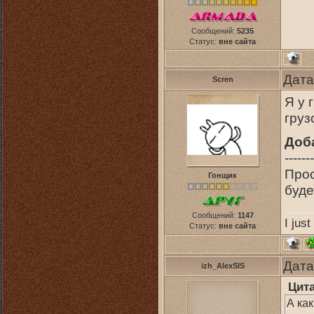
Сообщений:
5235
Статус:
вне сайта
Дата
Scren
Я у 
груз
Доб
-------
Прос
Гонщик
буд
Сообщений:
1147
I jus
Статус:
вне сайта
Дата
izh_AlexSIS
Цит
А ка