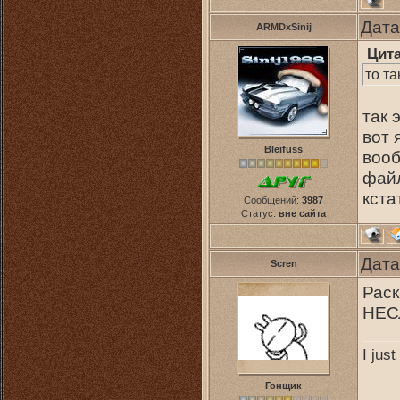
Дата
ARMDxSinij
Цит
то та
так 
вот 
Bleifuss
вооб
файл
кста
Сообщений:
3987
Статус:
вне сайта
Дата
Scren
Раск
НЕС
I jus
Гонщик