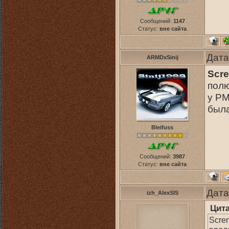
Сообщений:
1147
Статус:
вне сайта
Дата
ARMDxSinij
Scr
полю
у РМ
была
Bleifuss
Сообщений:
3987
Статус:
вне сайта
Дата
izh_AlexSIS
Цит
Scre