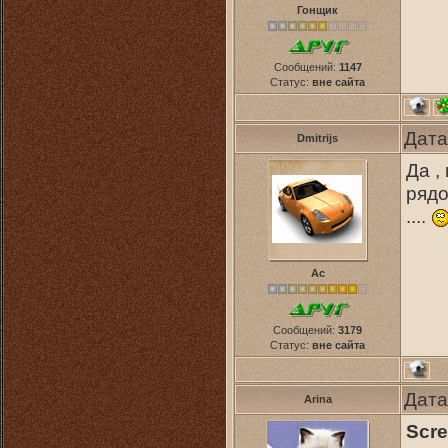
Гонщик
Сообщений:
1147
Статус:
вне сайта
Дата
Dmitrijs
Да ,
рядо
....
Ас
Сообщений:
3179
Статус:
вне сайта
Дата
Arina
Scr