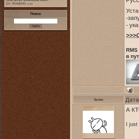
От: ROMERO
11:49
Уста
Поиск
-зап
- ук
>>>
RMS 
в пут
Дата
Scren
А К
I jus