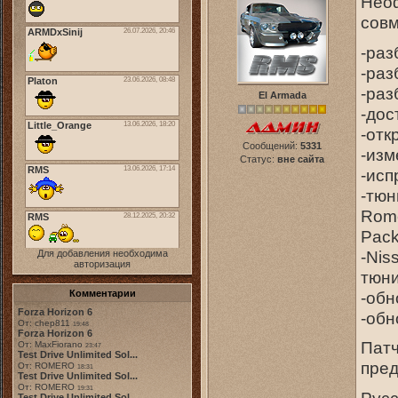
Неоф
совм
-раз
-раз
-раз
El Armada
-дос
-отк
Сообщений:
5331
-изм
Статус:
вне сайта
-исп
-тюн
Rome
Pack
-Nis
Для добавления необходима
авторизация
тюни
-обн
Комментарии
Forza Horizon 6
-обн
От: chep811
19:48
Forza Horizon 6
Патч
От: MaxFiorano
23:47
Test Drive Unlimited Sol...
пред
От: ROMERO
18:31
Test Drive Unlimited Sol...
От: ROMERO
19:31
Русс
Test Drive Unlimited Sol...