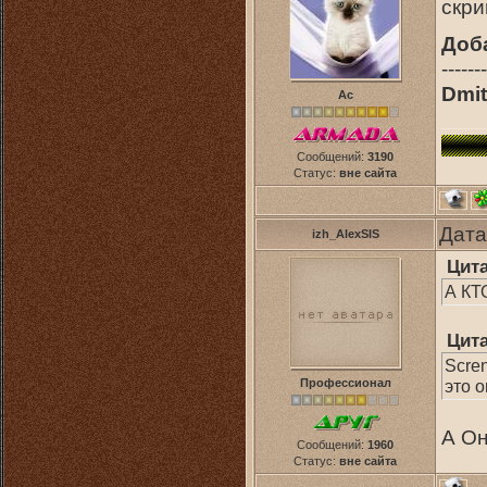
скри
Доб
-------
Dmit
Ас
Сообщений:
3190
Статус:
вне сайта
Дата
izh_AlexSIS
Цит
А К
Цит
Scren
Профессионал
это о
А Он
Сообщений:
1960
Статус:
вне сайта