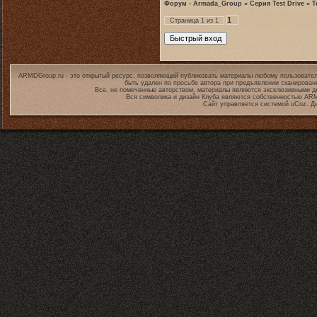
Форум - Armada_Group
»
Серия Test Drive
»
T
1
Страница
1
из
1
ARMDGroup.ru - это открытый ресурс, позволяющий публиковать материалы любому пользовател
быть удален по просьбе автора при предъявлении сканирован
Все, не помеченные авторством, материалы являются эксклюзивными дл
Вся символика и дизайн Клуба являются собственностью
ARM
Сайт управляется системой
uCoz
. Д