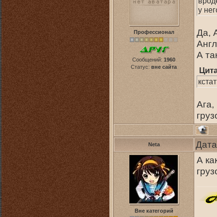
врод
у нег
Да, 
Профессионал
Англ
А та
Сообщений:
1960
Статус:
вне сайта
Цит
кста
Ага,
груз
Дата
Neta
А ка
груз
Вне категорий