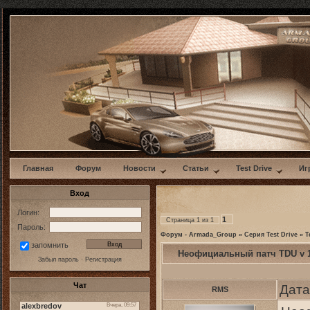
w
Главная
Форум
Новости
Статьи
Test Drive
Иг
Вход
Логин:
1
Страница
1
из
1
Пароль:
Форум - Armada_Group
»
Серия Test Drive
»
T
запомнить
Неофициальный патч TDU v 1
Забыл пароль
·
Регистрация
Чат
Дата
RMS