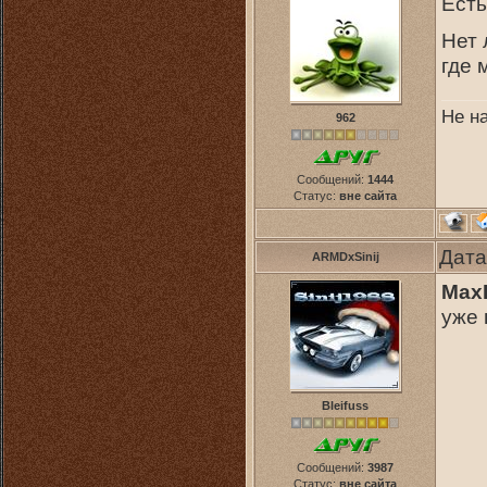
Есть
Нет 
где 
Не н
962
Сообщений:
1444
Статус:
вне сайта
Дата
ARMDxSinij
Max
уже 
Bleifuss
Сообщений:
3987
Статус:
вне сайта