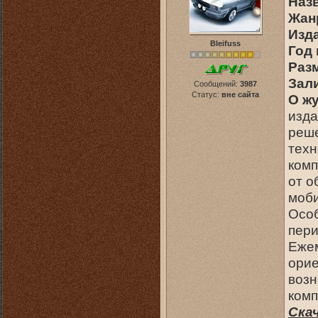
Наз
Жан
Изд
Bleifuss
Год
Раз
Зал
Сообщений:
3987
Статус:
вне сайта
О ж
изда
реше
техн
комп
от о
моби
Особ
пери
Еже
орие
возн
комп
Ска