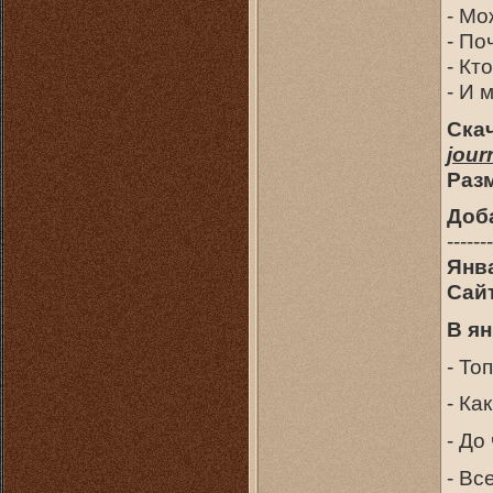
- Мо
- По
- Кт
- И 
Скач
jour
Раз
Доб
-------
Янв
Сайт
В ян
- То
- Ка
- До
- Вс