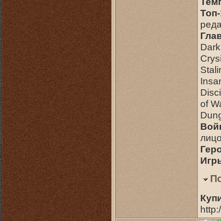
Тем
Топ-
ред
Гла
Dark
Crys
Stal
Insa
Disc
of W
Dung
Вой
лиц
Гер
Игр
П
Купи
http