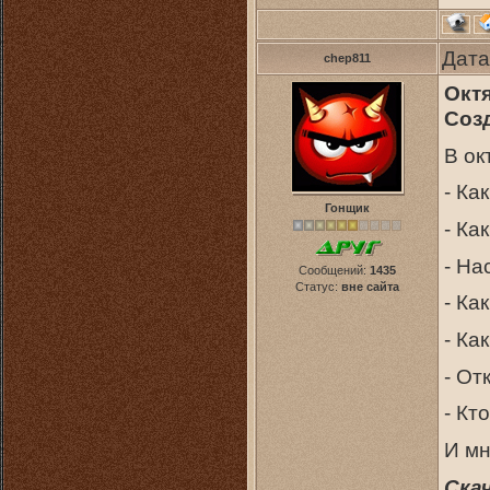
Дата
chep811
Окт
Созд
В ок
- Ка
Гонщик
- Ка
- На
Сообщений:
1435
Статус:
вне сайта
- Ка
- Ка
- От
- Кт
И мн
Ска