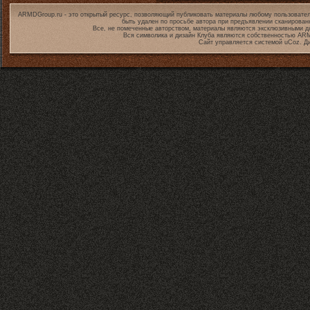
ARMDGroup.ru - это открытый ресурс, позволяющий публиковать материалы любому пользовател
быть удален по просьбе автора при предъявлении сканирован
Все, не помеченные авторством, материалы являются эксклюзивными дл
Вся символика и дизайн Клуба являются собственностью
ARM
Сайт управляется системой
uCoz
. Д