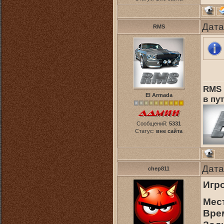
Дата
RMS
RMS 
El Armada
в пут
Сообщений:
5331
Статус:
вне сайта
Дата
chep811
Игр
Мес
Врем