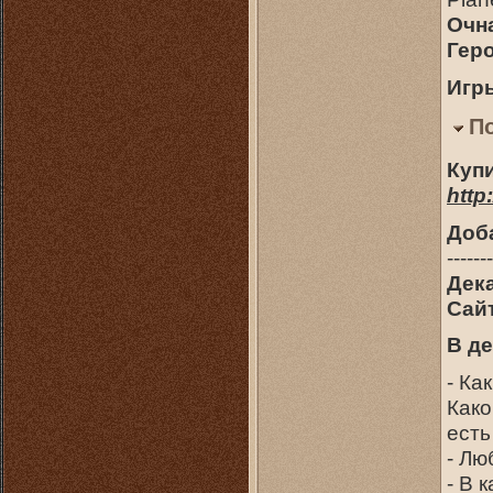
Очна
Гер
Игр
П
Купи
http
Доб
-------
Дек
Сайт
В д
- Ка
Како
есть
- Лю
- В 