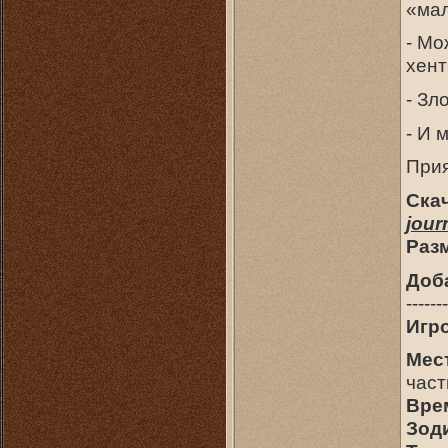
«ма
- Мо
хент
- Зл
- И 
Прия
Скач
jour
Раз
Доб
-------
Игр
Мес
част
Врем
Зод