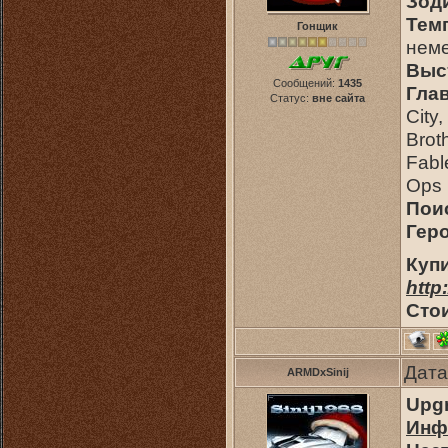
Зод
Тем
Гонщик
неме
Выс
Сообщений:
1435
Гла
Статус:
вне сайта
City
Brot
Fabl
Ops
Пои
Гер
Куп
http
Сто
Дата
ARMDxSinij
Upgr
Инф