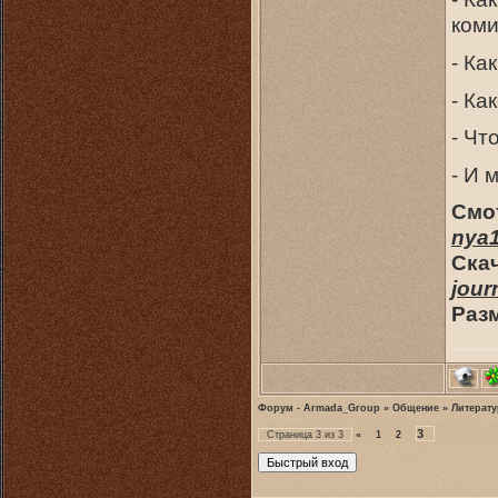
коми
- Ка
- Ка
- Чт
- И 
Смо
nya1
Скач
jour
Раз
Форум - Armada_Group
»
Общение
»
Литерату
3
Страница
3
из
3
«
1
2