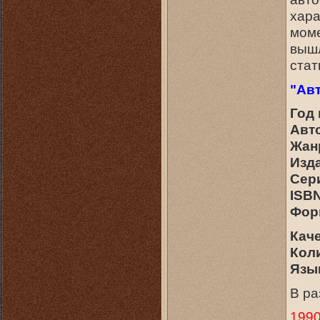
хара
моме
вышл
стат
"Ав
Год
Авт
Жан
Изд
Сер
ISBN
Фор
Кач
Кол
Язык
В ра
1990