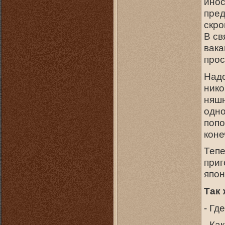
инос
пред
скро
В св
вака
прос
Надо
нико
няшн
одно
попо
коне
Тепе
приг
япон
Так 
- Гд
- Ка