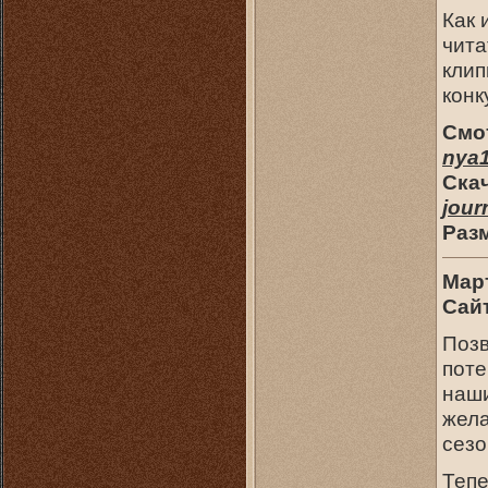
Как 
чита
кли
конк
Смо
nya1
Скач
jour
Раз
Мар
Сайт
Позв
поте
наши
жела
сезо
Тепе