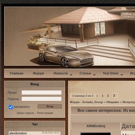
w
Главная
Форум
Новости
Статьи
Test Drive
Иг
Вход
Логин:
3
Страница
3
из
3
«
1
2
Пароль:
Форум - Armada_Group
»
Общение
»
Литерату
запомнить
Все самое интересное. Из м
Забыл пароль
·
Регистрация
Чат
Дата
ARMDxSinij