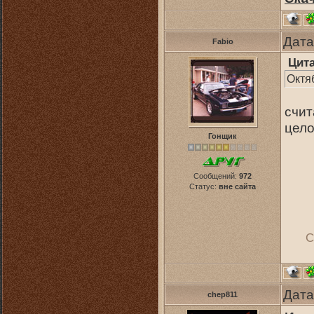
Дата
Fabio
Цит
Октя
счит
цело
Гонщик
Сообщений:
972
Статус:
вне сайта
С
Дата
chep811