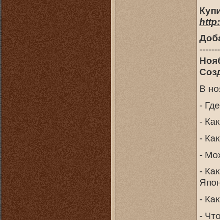
Купи
http
Доб
-------
Ноя
Соз
В но
- Гд
- Ка
- Ка
- Мо
- Ка
Япо
- Ка
- Чт