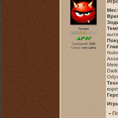
Игр
Мес
Врем
Зод
Тем
Гонщик
выт
Пок
Сообщений:
1435
Гла
Статус:
вне сайта
Nuke
Assa
Meier
Dark
Odys
Тех
корп
Гер
Игр
П