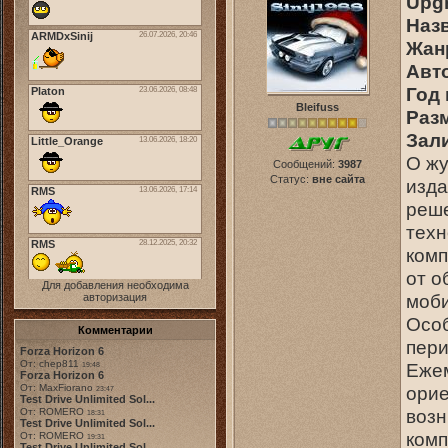
Upgr
Наз
Жан
Авт
Год
Bleifuss
Раз
Зали
О жу
Сообщений:
3987
Статус:
вне сайта
изда
реше
техн
комп
от о
Для добавления необходима
моби
авторизация
Особ
Комментарии
пери
Forza Horizon 6
От: chep811
Еже
19:48
Forza Horizon 6
От: MaxFiorano
орие
23:47
Test Drive Unlimited Sol...
возн
От: ROMERO
18:31
Test Drive Unlimited Sol...
комп
От: ROMERO
19:31
Test Drive Unlimited Sol...