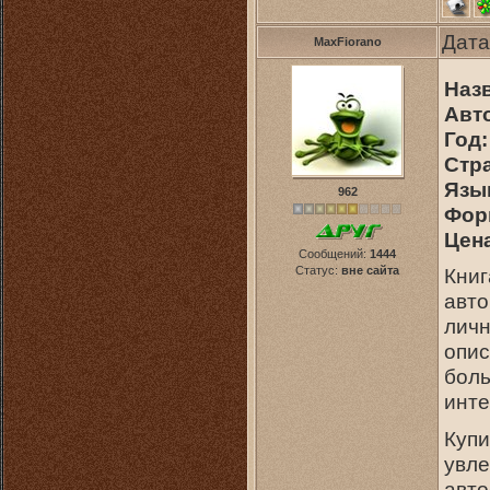
Дата
MaxFiorano
Наз
Авт
Год:
Стр
Язы
962
Фор
Цен
Сообщений:
1444
Статус:
вне сайта
Книг
авто
личн
опис
боль
инте
Купи
увле
авто