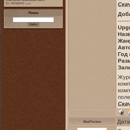
Ска
От: ROMERO
11:49
Доб
Поиск
-------
Upgr
Наз
Жан
Авт
Год
Раз
Зали
Журн
комп
комп
пол
Ска
Дата
MaxFiorano