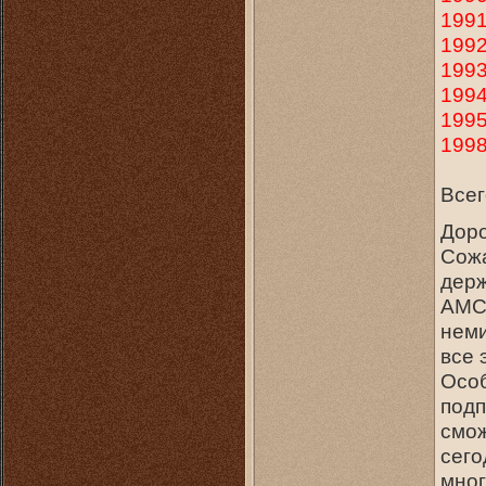
1991
1992
1993
1994
1995
1998
Всег
Доро
Сожа
держ
АМС,
неми
все 
Осо
подп
смож
сего
мног