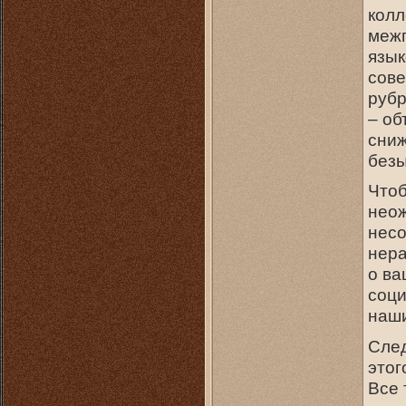
кол
межг
язык
сове
рубр
– об
сниж
безы
Чтоб
неож
несо
нера
о ва
соци
наши
Сле
этог
Все 