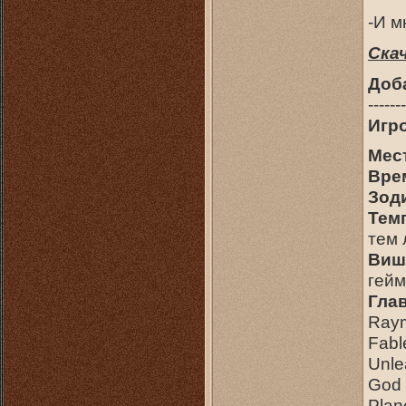
-И м
Скач
Доб
-------
Игр
Мес
Вре
Зод
Тем
тем
Виш
гей
Гла
Raym
Fabl
Unle
God 
Plan