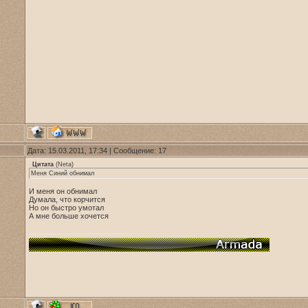
Дата: 15.03.2011, 17:34 | Сообщение:
17
Цитата
(
Neta
)
Меня Синий обнимал
И меня он обнимал
Думала, что корчится
Но он быстро умотал
А мне больше хочется