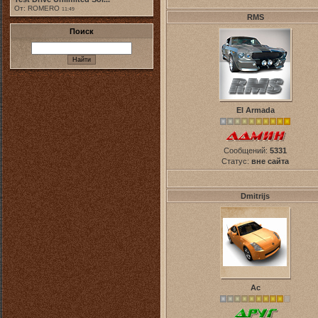
От: ROMERO
11:49
RMS
Поиск
El Armada
Сообщений:
5331
Статус:
вне сайта
Dmitrijs
Ас