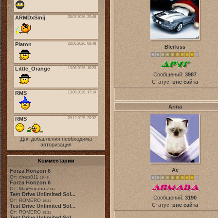
Bleifuss
Сообщений:
3987
Статус:
вне сайта
Arina
Для добавления необходима
авторизация
Комментарии
Ас
Forza Horizon 6
От: chep811
19:48
Forza Horizon 6
От: MaxFiorano
23:47
Test Drive Unlimited Sol...
Сообщений:
3190
От: ROMERO
18:31
Статус:
вне сайта
Test Drive Unlimited Sol...
От: ROMERO
19:31
Test Drive Unlimited Sol...