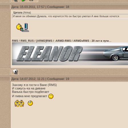
Дата: 15.03.2011, 17:57 | Сообщение:
18
Цитата
(
Arina
)
И меня он обнимал Думала, что корчится Но он быстро умотал А мне больше хочется
RMS / RMS_RUS / [ARMD]RMS / -ARMD-RMS / ARMDxRMS - 20 лет в пути...
Дата: 14.07.2012, 11:21 | Сообщение:
19
Захожу я в гости к Ване (RMS)
И сажусь-ка на диване
Ванька быстро подбегает
И пивка мне предлагает