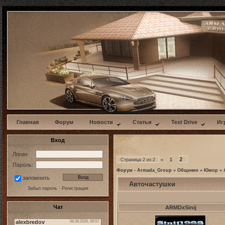
w
Главная
Форум
Новости
Статьи
Test Drive
Иг
Вход
Логин:
2
Страница
2
из
2
«
1
Пароль:
Форум - Armada_Group
»
Общение
»
Юмор
»
запомнить
Авточастушки
Забыл пароль
·
Регистрация
Чат
ARMDxSinij