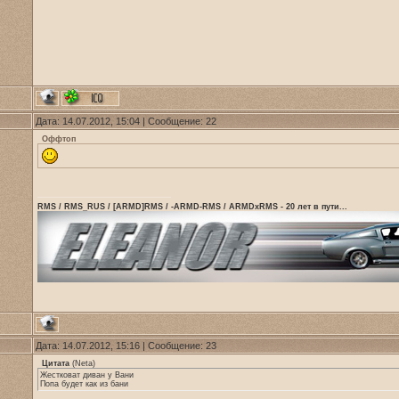
Дата: 14.07.2012, 15:04 | Сообщение:
22
Оффтоп
RMS / RMS_RUS / [ARMD]RMS / -ARMD-RMS / ARMDxRMS - 20 лет в пути...
Дата: 14.07.2012, 15:16 | Сообщение:
23
Цитата
(
Neta
)
Жестковат диван у Вани
Попа будет как из бани