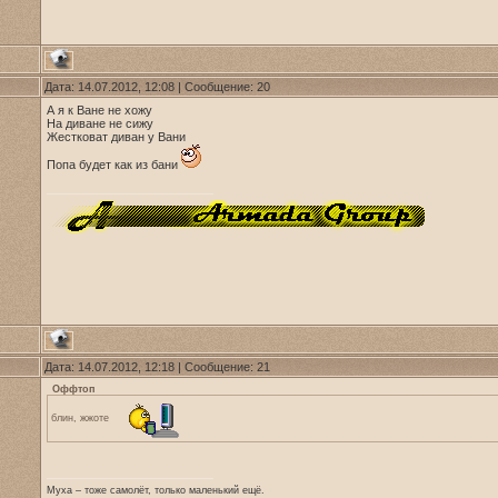
Дата: 14.07.2012, 12:08 | Сообщение:
20
А я к Ване не хожу
На диване не сижу
Жестковат диван у Вани
Попа будет как из бани
Дата: 14.07.2012, 12:18 | Сообщение:
21
Оффтоп
блин, жжоте
Муха – тоже самолёт, только маленький ещё.