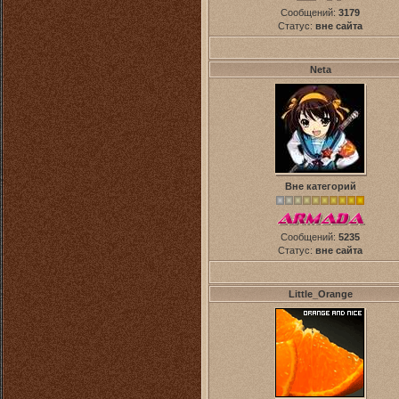
Сообщений:
3179
Статус:
вне сайта
Neta
Вне категорий
Сообщений:
5235
Статус:
вне сайта
Little_Orange