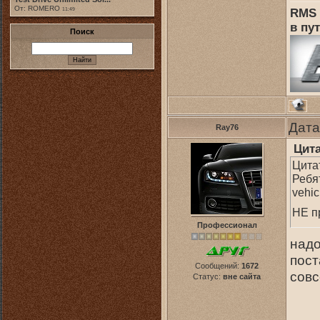
От: ROMERO
RMS 
11:49
в пут
Поиск
Дата
Ray76
Цит
Цита
Ребя
vehi
НЕ п
Профессионал
надо
пост
Сообщений:
1672
совс
Статус:
вне сайта