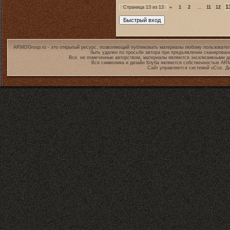
1
Страница
13
из
13
«
1
2
…
11
12
ARMDGroup.ru - это открытый ресурс, позволяющий публиковать материалы любому пользовател
быть удален по просьбе автора при предъявлении сканирован
Все, не помеченные авторством, материалы являются эксклюзивными дл
Вся символика и дизайн Клуба являются собственностью
ARM
Сайт управляется системой
uCoz
. Д