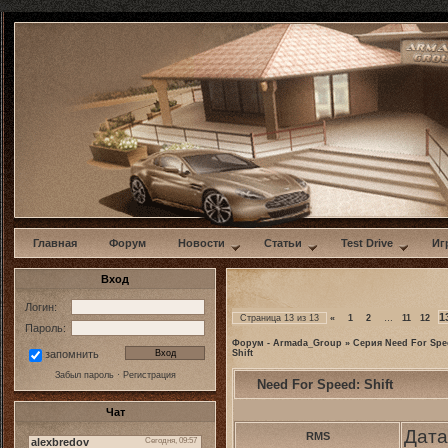
w
Главная
Форум
Новости
Статьи
Test Drive
Иг
Вход
Логин:
1
Страница
13
из
13
«
1
2
…
11
12
Пароль:
Форум - Armada_Group
»
Серия Need For Spe
Shift
запомнить
Забыл пароль
·
Регистрация
Need For Speed: Shift
Чат
Дата
RMS