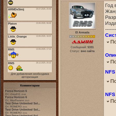
Год 
Жанр
Разр
Изда
-------
El Armada
Сис
П
Сообщений:
5331
Статус:
вне сайта
Опи
П
NFS
Для добавления необходима
авторизация
П
Комментарии
Forza Horizon 6
NFS 
От: chep811
19:48
Forza Horizon 6
П
От: MaxFiorano
23:47
Test Drive Unlimited Sol...
От: ROMERO
18:31
Test Drive Unlimited Sol...
От: ROMERO
19:31
Test Drive Unlimited Sol...