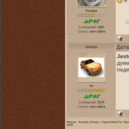
и 
Гонщик
С
Сообщений:
1261
Статус:
вне сайта
Дата
Dmitrijs
Jest
дума
паде
Ас
Сообщений:
3179
Статус:
вне сайта
Форум - Armada_Group
»
Серия Need For Spe
Shift