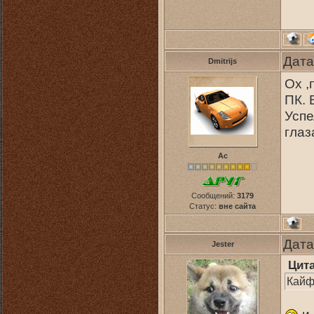
Дата
Dmitrijs
Ох ,
ПК. 
Успе
глаз
Ас
Сообщений:
3179
Статус:
вне сайта
Дата
Jester
Цит
Кайф