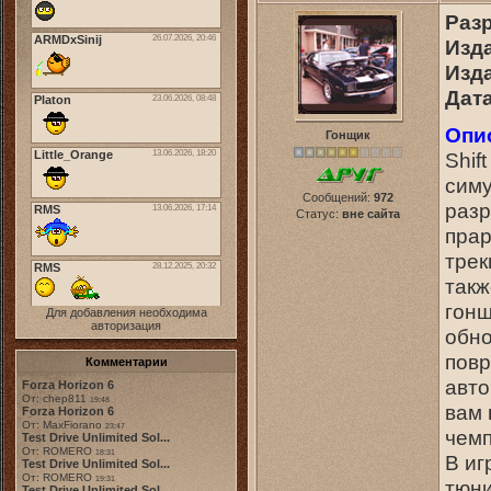
Раз
Изд
Изд
Дат
Опи
Гонщик
Shif
симу
Сообщений:
972
разр
Статус:
вне сайта
прар
трек
такж
гонщ
Для добавления необходима
авторизация
обно
повр
Комментарии
авто
Forza Horizon 6
От: chep811
19:48
вам 
Forza Horizon 6
От: MaxFiorano
23:47
чемп
Test Drive Unlimited Sol...
От: ROMERO
18:31
В иг
Test Drive Unlimited Sol...
От: ROMERO
19:31
тюни
Test Drive Unlimited Sol...