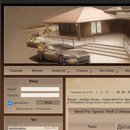
w
Главная
Форум
Новости
Статьи
Test Drive
Иг
Вход
Логин:
2
Страница
21
из
21
«
1
2
…
19
20
Пароль:
Форум - Armada_Group
»
Серия Need For Spe
2 Unleashed
(Продолжение одной из самых само
запомнить
Забыл пароль
·
Регистрация
Need For Speed: Shift 2 Unlea
Чат
Дата
Fabio