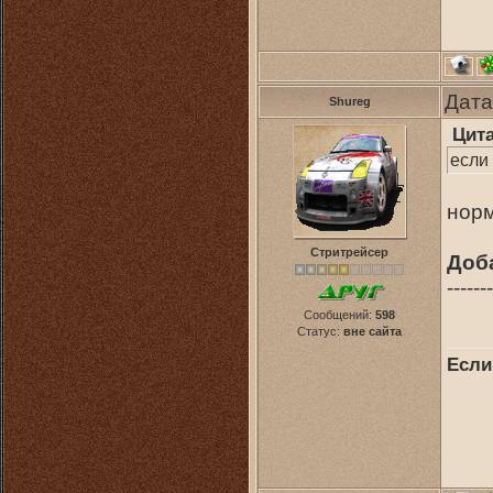
Дата
Shureg
Цит
если
нор
Стритрейсер
Доб
-------
Сообщений:
598
Статус:
вне сайта
Если