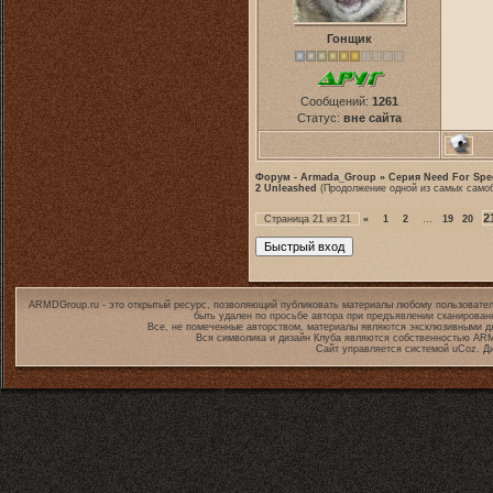
Гонщик
Сообщений:
1261
Статус:
вне сайта
Форум - Armada_Group
»
Серия Need For Spe
2 Unleashed
(Продолжение одной из самых само
2
Страница
21
из
21
«
1
2
…
19
20
ARMDGroup.ru - это открытый ресурс, позволяющий публиковать материалы любому пользовател
быть удален по просьбе автора при предъявлении сканирован
Все, не помеченные авторством, материалы являются эксклюзивными дл
Вся символика и дизайн Клуба являются собственностью
ARM
Сайт управляется системой
uCoz
. Д