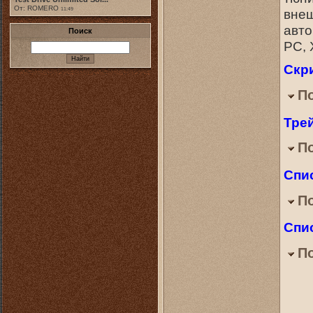
От: ROMERO
внеш
11:49
авто
Поиск
PC, 
Скр
П
Тре
П
Спи
П
Спи
П