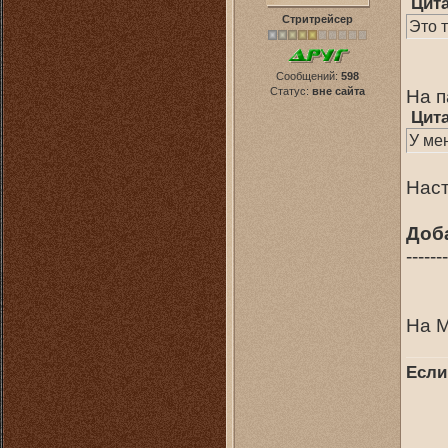
Цит
Стритрейсер
Это т
Сообщений:
598
Статус:
вне сайта
На п
Цит
У ме
Наст
Доб
-------
На М
Если