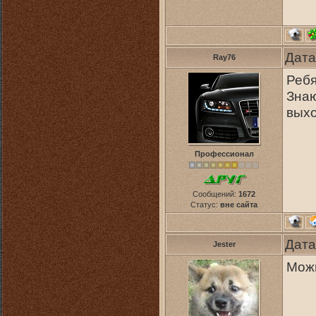
Дата
Ray76
Ребя
Знаю
выхо
Профессионал
Сообщений:
1672
Статус:
вне сайта
Дата
Jester
Можн