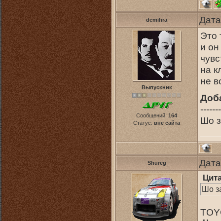
Дата
demihra
Это 
и он
чувс
на к
не 
Выпускник
Доб
-------
Сообщений:
164
Шо з
Статус:
вне сайта
Дата
Shureg
Цит
Шо з
TOYO