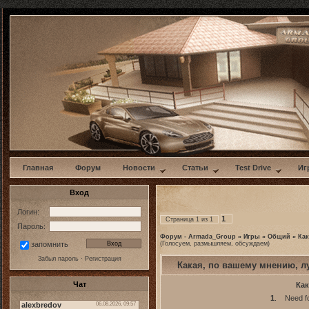
w
Главная
Форум
Новости
Статьи
Test Drive
Иг
Вход
Логин:
1
Страница
1
из
1
Пароль:
Форум - Armada_Group
»
Игры
»
Общий
»
Как
(Голосуем, размышляем, обсуждаем)
запомнить
Забыл пароль
·
Регистрация
Какая, по вашему мнению, л
Чат
Как
1
.
Need f