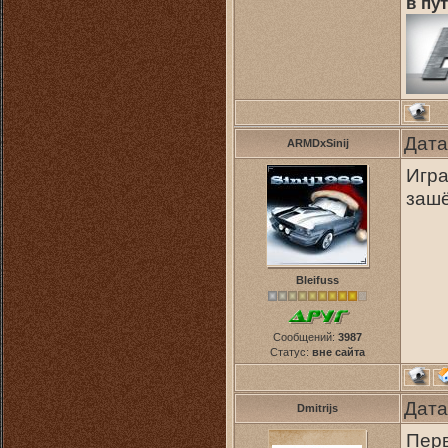
в пут
Дата
ARMDxSinij
Игра
зашё
Bleifuss
Сообщений:
3987
Статус:
вне сайта
Дата
Dmitrijs
Перв