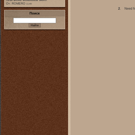
От: ROMERO
11:49
2
.
Need fo
Поиск