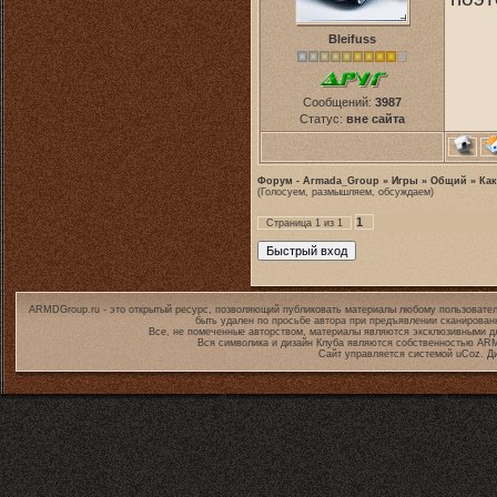
Bleifuss
Сообщений:
3987
Статус:
вне сайта
Форум - Armada_Group
»
Игры
»
Общий
»
Как
(Голосуем, размышляем, обсуждаем)
1
Страница
1
из
1
ARMDGroup.ru - это открытый ресурс, позволяющий публиковать материалы любому пользовател
быть удален по просьбе автора при предъявлении сканирован
Все, не помеченные авторством, материалы являются эксклюзивными дл
Вся символика и дизайн Клуба являются собственностью
ARM
Сайт управляется системой
uCoz
. Д