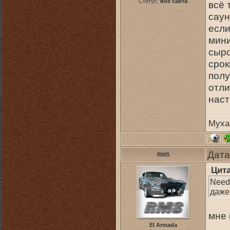
Статус:
вне сайта
всё 
саун
если
мини
сыро
срок
полу
отли
нас
Муха
Дата
RMS
Цит
Need 
даже 
мне 
El Armada