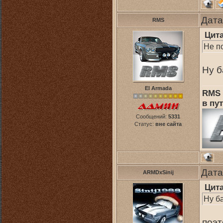
Дата
RMS
Цит
Не п
Ну б
El Armada
RMS 
в пут
Сообщений:
5331
Статус:
вне сайта
Дата
ARMDxSinij
Цит
Ну б
поэт