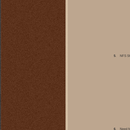
5
.
NFS Shi
6
.
Need f