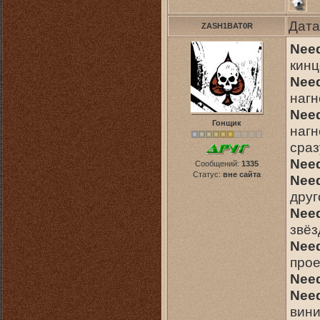
Дата
ZASH1BAT0R
Need
кинцо
Need
нагн
Need
Гонщик
нагн
сраз
Need
Сообщений:
1335
Статус:
вне сайта
Need
друг
Need
звёз
Need
прое
Need
Need
вини