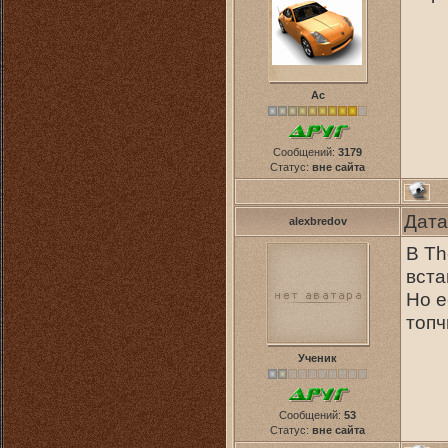
Ас
Сообщений:
3179
Статус:
вне сайта
Дата
alexbredov
В Th
вста
Но е
топчи
Ученик
Сообщений:
53
Статус:
вне сайта