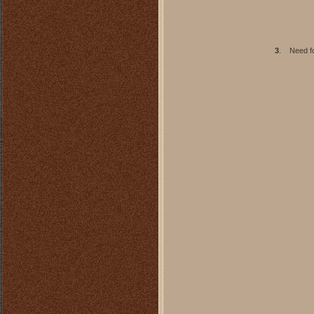
3
.
Need f