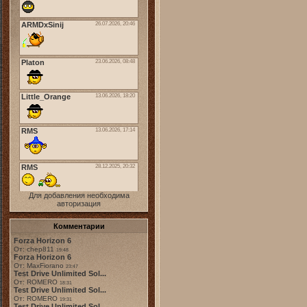
Для добавления необходима
авторизация
Комментарии
Forza Horizon 6
От: chep811
19:48
Forza Horizon 6
От: MaxFiorano
23:47
Test Drive Unlimited Sol...
От: ROMERO
18:31
Test Drive Unlimited Sol...
От: ROMERO
19:31
Test Drive Unlimited Sol...