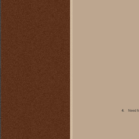
4
.
Need fo