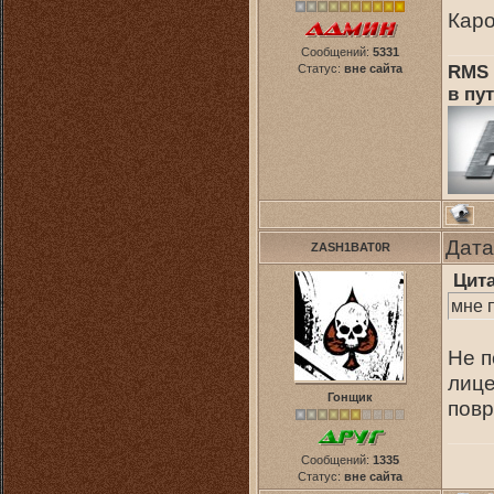
Каро
Сообщений:
5331
Статус:
вне сайта
RMS 
в пут
Дата
ZASH1BAT0R
Цит
мне п
Не п
лице
Гонщик
повр
Сообщений:
1335
Статус:
вне сайта