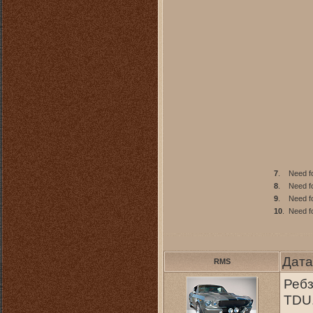
7
.
Need f
8
.
Need fo
9
.
Need f
10
.
Need f
Дата
RMS
Ребз
TDU.