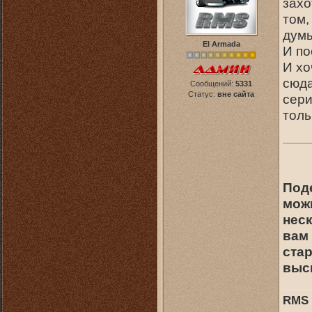
захо
том,
дум
El Armada
И по
И хо
сюда
Сообщений:
5331
Статус:
вне сайта
сер
толь
Под
мож
неск
вам
ста
выс
RMS 