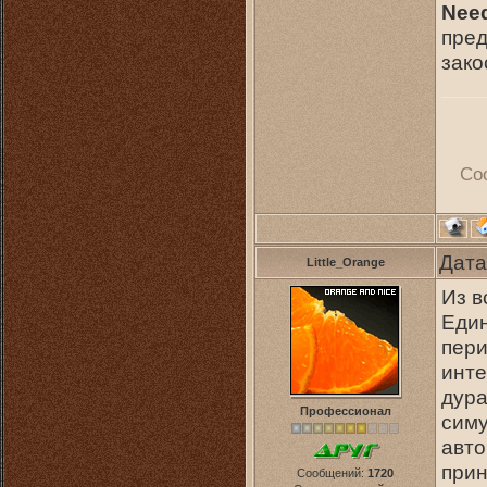
Need
пред
зако
Со
Дата
Little_Orange
Из в
Един
пери
инте
дура
Профессионал
симу
авто
прин
Сообщений:
1720