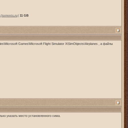
)
(torrents.ru)
11 GB
es\Microsoft Games\Microsoft Flight Simulator X\SimObjects\Airplanes , а файлы
ько указать место установленного сима.