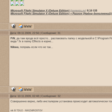
Microsoft Flight Simulator X (Deluxe Edition)
(torrents.ru)
8.16 GB
Microsoft Flight Simulator X (Deluxe Edition) + Разгон (Набор дополнений
Дата: 09.11.2009, 22:56 | Сообщение:
31
FiN
, да там вроде всё просто... распаковать папку с моделькой в C:\Program Fil
вида *.fx в папку Effects в корне...
Nikwa
, поправь если что не так...
Дата: 10.11.2009, 02:48 | Сообщение:
32
Совершенно верно, либо инсталером установка происходит автоматически тол
nik В TDU2 - NIK154ROSTOV