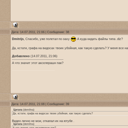
Дата: 14.07.2011, 21:06 | Сообщение:
38
Dmitrijs
, Спасибо, уже полетал по оаху
А куда кидать файлы типа .diz?
Да, кстати, графа на видосах твоих убойная, как такую сделать? У меня все н
Добавлено
(14.07.2011, 21:06)
---------------------------------------------
А что значит этот акселерашн пак?
Дата: 14.07.2011, 21:08 | Сообщение:
39
Цитата
(
demihra
)
Да, кстати, графа на видосах твоих убойная, как такую сделать?
Видео лично не мои, откапал их на ютубе .
Цитата
(
demihra
)
А что значит этот акселерашн пак?