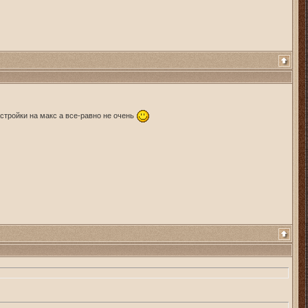
астройки на макс а все-равно не очень