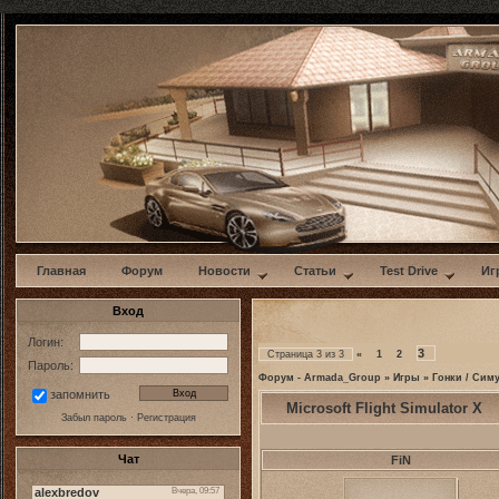
w
Главная
Форум
Новости
Статьи
Test Drive
Иг
Вход
Логин:
3
Страница
3
из
3
«
1
2
Пароль:
Форум - Armada_Group
»
Игры
»
Гонки / Сим
запомнить
Microsoft Flight Simulator X
Забыл пароль
·
Регистрация
Чат
FiN