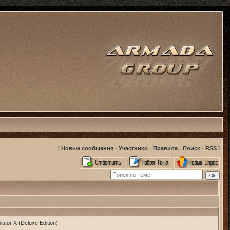
[
Новые сообщения
·
Участники
·
Правила
·
Поиск
·
RSS
]
lator X (Deluxe Edition)