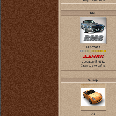
Статус:
вне сайта
RMS
El Armada
Сообщений:
5331
Статус:
вне сайта
Dmitrijs
Ас