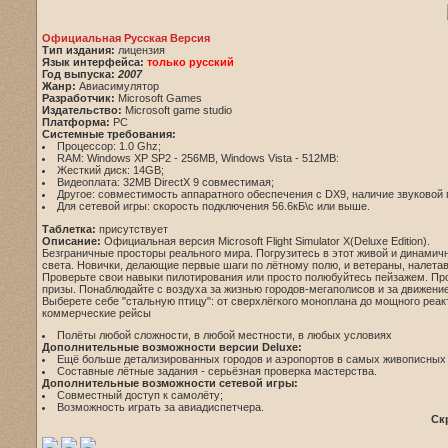
Официальная Русская Версия
Тип издания:
лицензия
Язык интерфейса:
только русский
Год выпуска:
2007
Жанр:
Авиасимулятор
Разработчик:
Microsoft Games
Издательство:
Microsoft game studio
Платформа:
PC
Системные требования:
Процессор: 1.0 Ghz;
RAM: Windows XP SP2 - 256MB, Windows Vista - 512MB:
Жесткий диск: 14GB;
Видеоплата: 32MB DirectX 9 совместимая;
Другое: совместимость аппаратного обеспечения с DX9, наличие звуковой
Для сетевой игры: скорость подключения 56.6кБ\с или выше.
Таблетка:
присутствует
Описание:
Официальная версия Microsoft Flight Simulator X(Deluxe Edition).
Безграничные просторы реального мира. Погрузитесь в этот живой и динамич
света. Новички, делающие первые шаги по лётному полю, и ветераны, налетав
Проверьте свои навыки пилотирования или просто полюбуйтесь пейзажем. Про
призы. Понаблюдайте с воздуха за жизнью городов-мегаполисов и за движени
Выберете себе "стальную птицу": от сверхлёгкого моноплана до мощного реак
коммерческие рейсы
Полёты любой сложности, в любой местности, в любых условиях
Дополнительные возможности версии Deluxe:
Ещё больше детализированных городов и аэропортов в самых живописных 
Составные лётные задания - серьёзная проверка мастерства.
Дополнительные возможности сетевой игры:
Совместный доступ к самолёту;
Возможность играть за авиадиспетчера.
Ск