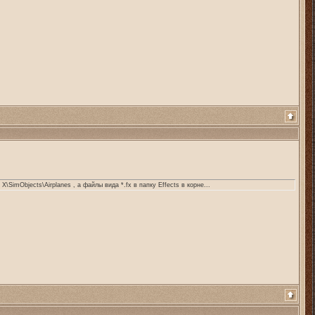
X\SimObjects\Airplanes , а файлы вида *.fx в папку Effects в корне...