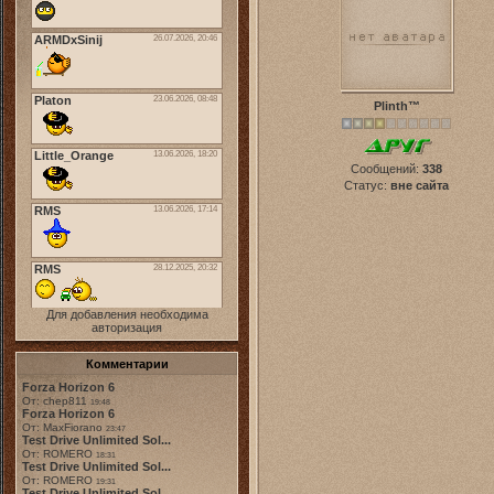
Plinth™
Сообщений:
338
Статус:
вне сайта
Для добавления необходима
авторизация
Комментарии
Forza Horizon 6
От: chep811
19:48
Forza Horizon 6
От: MaxFiorano
23:47
Test Drive Unlimited Sol...
От: ROMERO
18:31
Test Drive Unlimited Sol...
От: ROMERO
19:31
Test Drive Unlimited Sol...