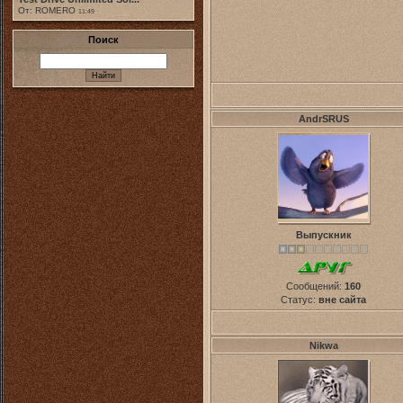
От: ROMERO
11:49
Поиск
AndrSRUS
Выпускник
Сообщений:
160
Статус:
вне сайта
Nikwa