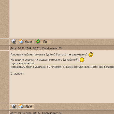
Дата: 10.11.2009, 10:02 | Сообщение:
33
А почему кабины пилота в 3д нет? Или это так задуманно?
Не дадите ссылку на модели которые с 3д кабиной?
Цитата
(
AndrSRUS
)
распаковать папку с моделькой в C:\Program Files\Microsoft Games\Microsoft Flight Simulator 
Спасибо )
Дата: 19.04.2011, 18:35 | Сообщение:
34