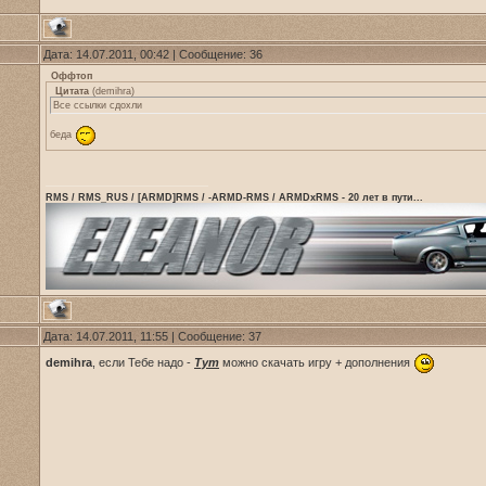
Дата: 14.07.2011, 00:42 | Сообщение:
36
Оффтоп
Цитата
(
demihra
)
Все ссылки сдохли
беда
RMS / RMS_RUS / [ARMD]RMS / -ARMD-RMS / ARMDxRMS - 20 лет в пути...
Дата: 14.07.2011, 11:55 | Сообщение:
37
demihra
, если Тебе надо -
Тут
можно скачать игру + дополнения