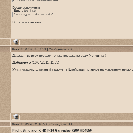
Вроде дополнение.
Цитата
(
demihra
)
А куда кидать файлы типа .diz?
Вот этого я не знаю.
Дата: 16.07.2011, 11:33 | Сообщение:
40
Дааааа... из всех посадок только посадка на воду (успешная)
Добавлено
(16.07.2011, 11:33)
---------------------------------------------
Уху...посадил...сломаный самолет в Швейцарии, главное на исправном не мог
Дата: 13.09.2012, 10:58 | Сообщение:
41
Flight Simulator X HD F-16 Gameplay 720P HD4850