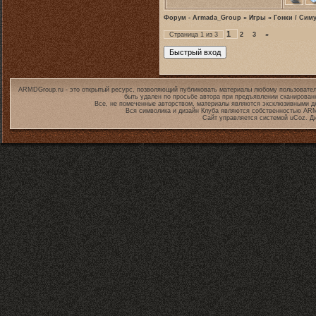
Форум - Armada_Group
»
Игры
»
Гонки / Сим
1
Страница
1
из
3
2
3
»
ARMDGroup.ru - это открытый ресурс, позволяющий публиковать материалы любому пользовател
быть удален по просьбе автора при предъявлении сканирован
Все, не помеченные авторством, материалы являются эксклюзивными дл
Вся символика и дизайн Клуба являются собственностью
ARM
Сайт управляется системой
uCoz
. Д