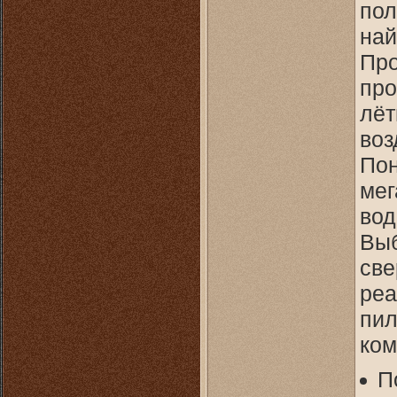
пол
най
Про
про
лёт
воз
Пон
мег
вод
Выб
све
реа
пил
ком
П