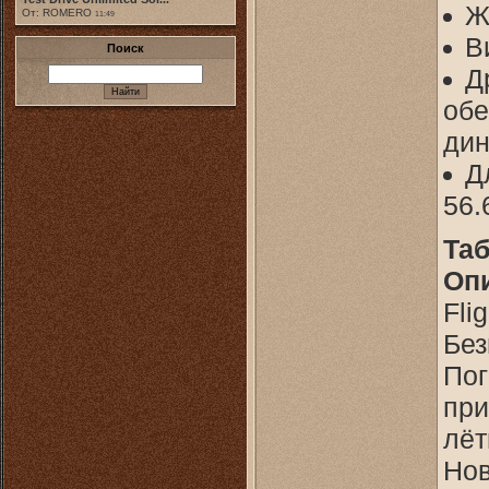
Ж
От: ROMERO
11:49
В
Поиск
Д
обе
дин
Д
56.
Таб
Оп
Fli
Без
Пог
при
лёт
Нов