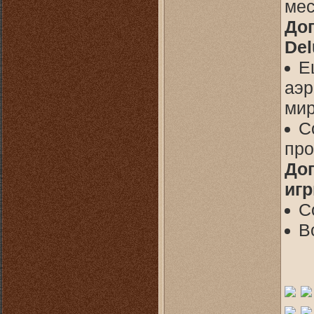
мес
До
Del
Е
аэр
мир
С
про
До
игр
С
В