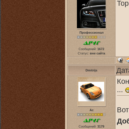
Тор
Профессионал
Сообщений:
1672
Статус:
вне сайта
Дат
Dmitrijs
Кон
...
Вот
Ас
До
Сообщений:
3179