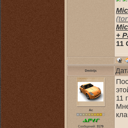
Mic
(to
Mic
+ Р
11
Дат
Dmitrijs
Пос
это
11 
Мне
Ас
кла
Сообщений:
3179