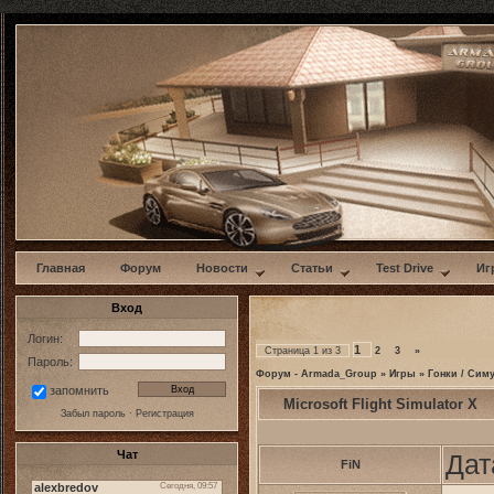
w
Главная
Форум
Новости
Статьи
Test Drive
Иг
Вход
Логин:
1
Страница
1
из
3
2
3
»
Пароль:
Форум - Armada_Group
»
Игры
»
Гонки / Сим
запомнить
Microsoft Flight Simulator X
Забыл пароль
·
Регистрация
Чат
Дат
FiN