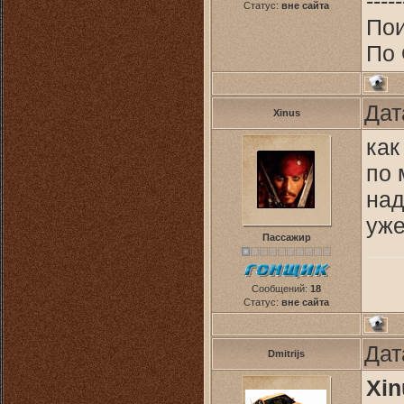
-----
Статус:
вне сайта
Пои
По 
Дат
Xinus
как
по 
над
уже
Пассажир
Сообщений:
18
Статус:
вне сайта
Дат
Dmitrijs
Xin