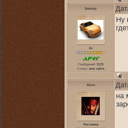
Дат
Dmitrijs
Ну 
гдет
Ас
Сообщений:
3179
Статус:
вне сайта
Дат
Xinus
на 
зар
Пассажир