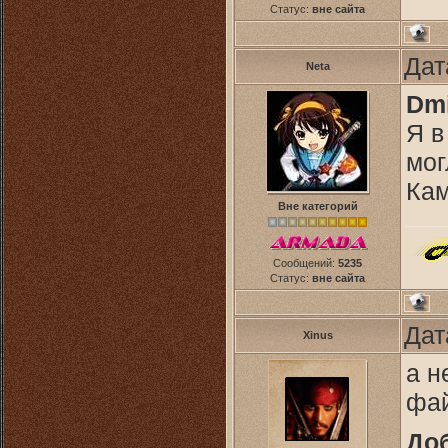
Статус:
вне сайта
Дат
Neta
Dmi
Я в
мог
Кам
Вне категорий
Сообщений:
5235
Статус:
вне сайта
Дат
Xinus
а н
фай
До