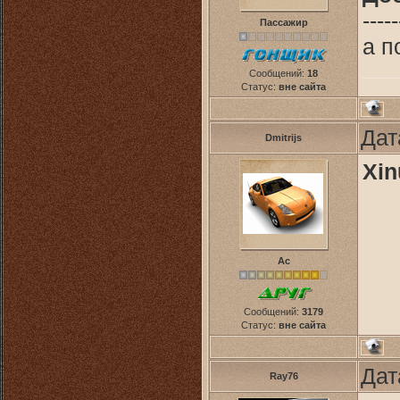
-----
Пассажир
а п
Сообщений:
18
Статус:
вне сайта
Дат
Dmitrijs
Xin
Ас
Сообщений:
3179
Статус:
вне сайта
Дат
Ray76