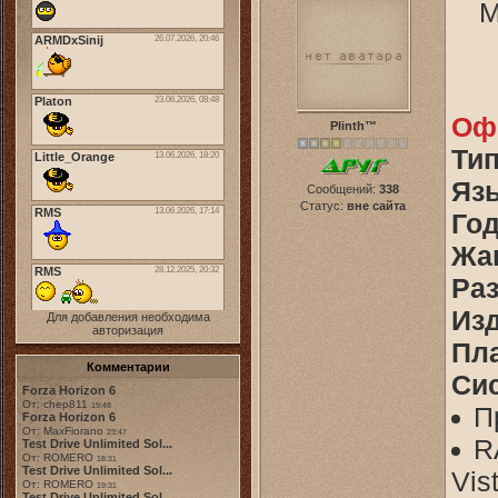
M
Оф
Plinth™
Тип
Яз
Сообщений:
338
Статус:
вне сайта
Год
Жа
Раз
Изд
Для добавления необходима
авторизация
Пл
Комментарии
Си
Forza Horizon 6
От: chep811
19:48
П
Forza Horizon 6
От: MaxFiorano
23:47
R
Test Drive Unlimited Sol...
От: ROMERO
18:31
Test Drive Unlimited Sol...
Vis
От: ROMERO
19:31
Test Drive Unlimited Sol...