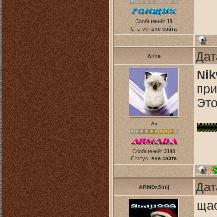
Сообщений:
18
Статус:
вне сайта
Дат
Arina
Ni
при
Это
Ас
Сообщений:
3190
Статус:
вне сайта
Дат
ARMDxSinij
щас