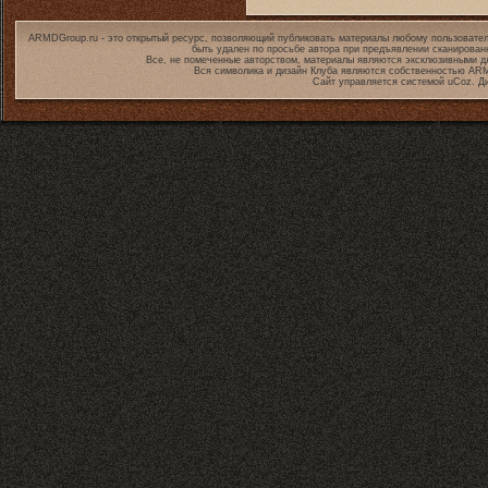
ARMDGroup.ru - это открытый ресурс, позволяющий публиковать материалы любому пользовател
быть удален по просьбе автора при предъявлении сканирован
Все, не помеченные авторством, материалы являются эксклюзивными дл
Вся символика и дизайн Клуба являются собственностью
ARM
Сайт управляется системой
uCoz
. Д