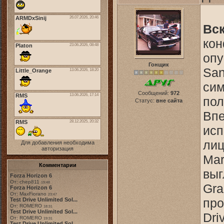
Вс
кон
опу
Гонщик
San
сим
Сообщений:
972
пол
Статус:
вне сайта
Впе
исп
лиц
Для добавления необходима
авторизация
Mar
Комментарии
выг
Forza Horizon 6
От: chep811
19:48
Gra
Forza Horizon 6
От: MaxFiorano
23:47
про
Test Drive Unlimited Sol...
От: ROMERO
18:31
Test Drive Unlimited Sol...
Dri
От: ROMERO
19:31
Test Drive Unlimited Sol...