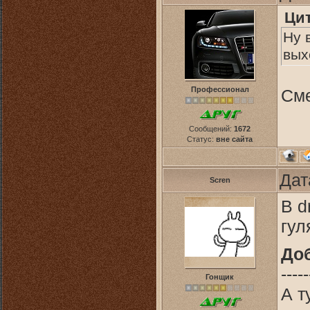
Ци
Ну 
вых
Профессионал
Сме
Сообщений:
1672
Статус:
вне сайта
Дат
Scren
В d
гул
До
-----
Гонщик
А т