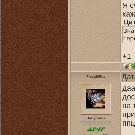
Я с
каж
Ци
Зна
пер
+1
Дат
Freez28Rus
даа
дос
на 
при
Выпускник
ппц