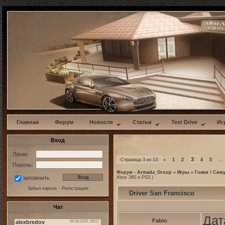
w
Главная
Форум
Новости
Статьи
Test Drive
Иг
Вход
Логин:
3
Страница
3
из
13
«
1
2
4
5
…
Пароль:
Форум - Armada_Group
»
Игры
»
Гонки / Сим
Xbox 360 и PS3.)
запомнить
Забыл пароль
·
Регистрация
Driver San Francisco
Чат
Дат
Fabio