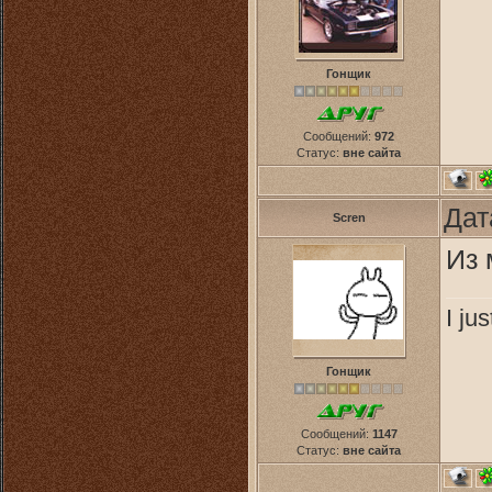
Гонщик
Сообщений:
972
Статус:
вне сайта
Дат
Scren
Из 
I ju
Гонщик
Сообщений:
1147
Статус:
вне сайта