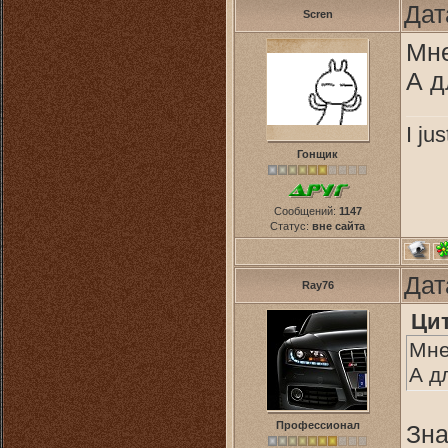
Дат
Scren
Мне
А д
I ju
Гонщик
Сообщений:
1147
Статус:
вне сайта
Дат
Ray76
Ци
Мне
А д
Профессионал
Зна