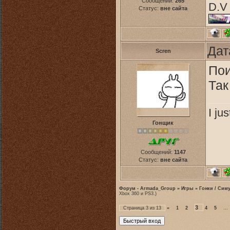
Сообщений:
265
D.V 
Статус:
вне сайта
Дат
Scren
Пои
Так
I ju
Гонщик
Сообщений:
1147
Статус:
вне сайта
Форум - Armada_Group
»
Игры
»
Гонки / Сим
Xbox 360 и PS3.)
3
Страница
3
из
13
«
1
2
4
5
…