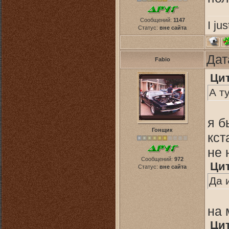
Сообщений:
1147
I ju
Статус:
вне сайта
Дат
Fabio
Ци
А т
я б
Гонщик
кст
не 
Сообщений:
972
Ци
Статус:
вне сайта
Да 
на 
Ци