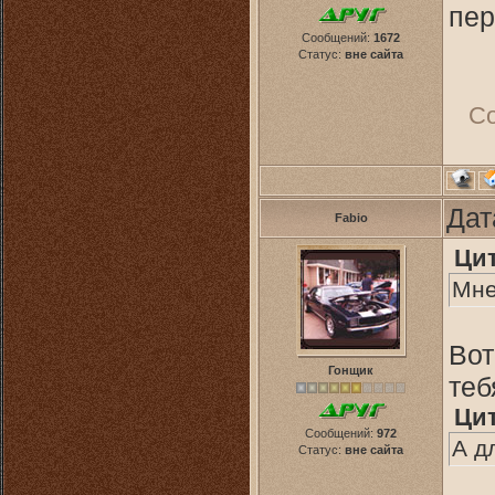
пер
Сообщений:
1672
Статус:
вне сайта
С
Дат
Fabio
Ци
Мне
Вот
Гонщик
теб
Ци
Сообщений:
972
А д
Статус:
вне сайта