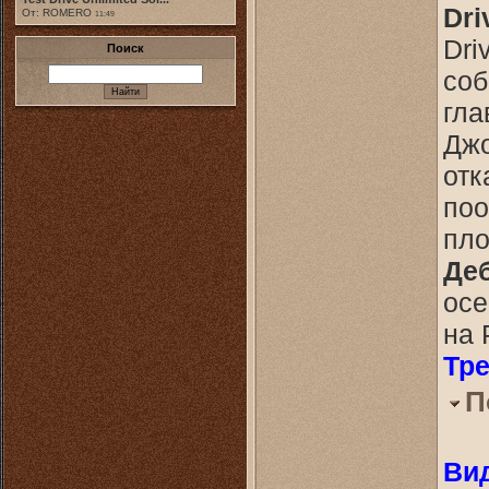
Dri
От: ROMERO
11:49
Dri
Поиск
соб
гла
Джо
отк
поо
пло
Деб
осе
на 
Тре
П
Ви