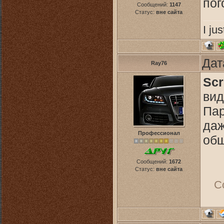
пог
Сообщений:
1147
Статус:
вне сайта
I ju
Дат
Ray76
Scr
вид
Пар
даж
Профессионал
общ
Сообщений:
1672
Статус:
вне сайта
С