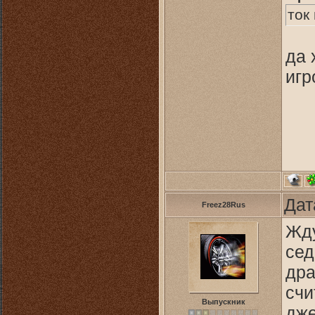
ток
да 
игр
Дат
Freez28Rus
Жду
сед
дра
счи
Выпускник
дже