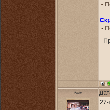
П
Ск
П
П
Дат
Fabio
27-