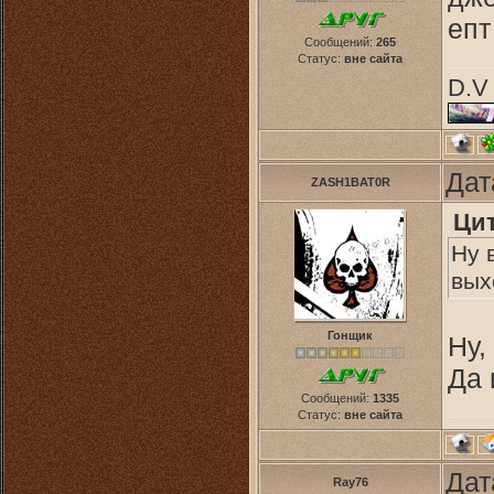
епт
Сообщений:
265
Статус:
вне сайта
D.V 
Дат
ZASH1BAT0R
Ци
Ну 
вых
Гонщик
Ну,
Да 
Сообщений:
1335
Статус:
вне сайта
Дат
Ray76