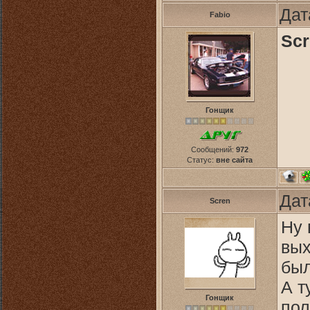
Дат
Fabio
Scr
Гонщик
Сообщений:
972
Статус:
вне сайта
Дат
Scren
Ну 
вых
был
А т
Гонщик
пол