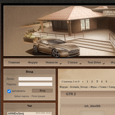
w
Главная
Форум
Новости
Статьи
Test Drive
Иг
Вход
Логин:
3
Страница
3
из
8
«
1
2
4
5
…
Пароль:
Форум - Armada_Group
»
Игры
»
Гонки / Сим
запомнить
GTR 2
Забыл пароль
·
Регистрация
Чат
izh_AlexSIS