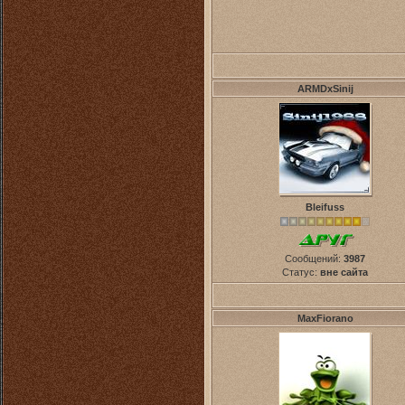
ARMDxSinij
Bleifuss
Сообщений:
3987
Статус:
вне сайта
MaxFiorano