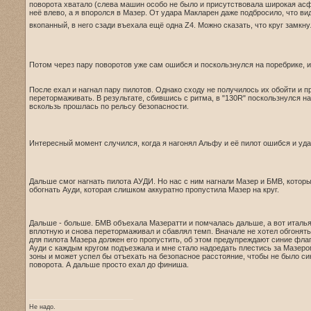
поворота хватало (слева машин особо не было и присутствовала широкая асф
неё влево, а я впоролся в Мазер. От удара Макларен даже подбросило, что вид
вкопанный, в него сзади въехала ещё одна Z4. Можно сказать, что круг замк
Потом через пару поворотов уже сам ошибся и поскользнулся на поребрике, и
После ехал и нагнал пару пилотов. Однако сходу не получилось их обойти и 
перетормаживать. В результате, сбившись с ритма, в "130R" поскользнулся н
вскользь прошлась по рельсу безопасности.
Интересный момент случился, когда я нагонял Альфу и её пилот ошибся и уда
Дальше смог нагнать пилота АУДИ. Но нас с ним нагнали Мазер и БМВ, которые
обогнать Ауди, которая слишком аккуратно пропустила Мазер на круг.
Дальше - больше. БМВ объехала Мазератти и помчалась дальше, а вот итальян
вплотную и снова перетормаживал и сбавлял темп. Вначале не хотел обгонять
для пилота Мазера должен его пропустить, об этом предупреждают синие флаг
Ауди с каждым кругом подъезжала и мне стало надоедать плестись за Мазером 
зоны и может успел бы отъехать на безопасное расстояние, чтобы не было син
поворота. А дальше просто ехал до финиша.
Не надо.