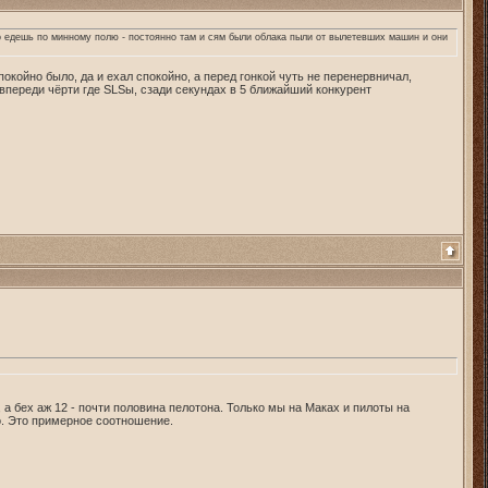
то едешь по минному полю - постоянно там и сям были облака пыли от вылетевших машин и они
покойно было, да и ехал спокойно, а перед гонкой чуть не перенервничал,
 впереди чёрти где SLSы, сзади секундах в 5 ближайший конкурент
 а бех аж 12 - почти половина пелотона. Только мы на Маках и пилоты на
. Это примерное соотношение.