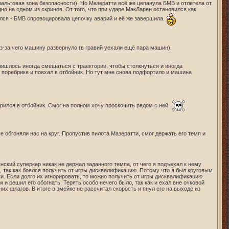
альтовая зона безопасности). Но Мазератти всё же цепанула БМВ и отлетела от
но на одном из скринов. От того, что при ударе МакЛарен остановился как
нулся - БМВ спровоцировала цепочку аварий и её же завершила.
з-за чего машину развернуло (в гравий уехали ещё пара машин).
пришлось иногда смещаться с траектории, чтобы столкнуться и иногда
а поребрике и поехал в отбойник. Но тут мне снова подфортило и машина
рился в отбойник. Смог на полном хочу проскочить рядом с ней.
 обгоняли нас на круг. Пропустив пилота Мазератти, смог держать его темп и
ский суперкар никак не держал заданного темпа, от чего я подъехал к нему
, так как боялся получить от игры дисквалификацию. Потому что я был круговым
и. Если долго их игнорировать, то можно получить от игры дисквалификацию.
и решил его обогнать. Терять особо нечего было, так как и ехал вне очковой
их флагов. В итоге в змейке не рассчитал скорость и пнул его на выходе из