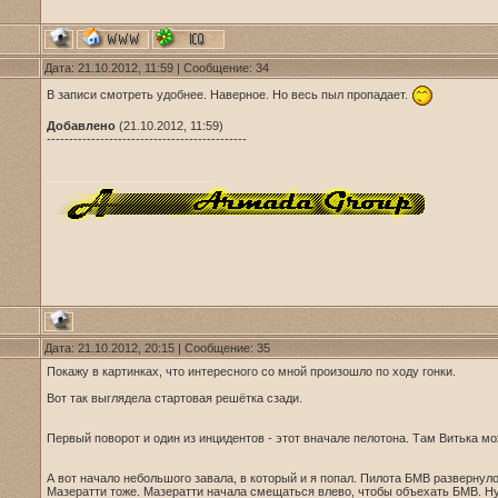
Дата: 21.10.2012, 11:59 | Сообщение:
34
В записи смотреть удобнее. Наверное. Но весь пыл пропадает.
Добавлено
(21.10.2012, 11:59)
---------------------------------------------
Дата: 21.10.2012, 20:15 | Сообщение:
35
Покажу в картинках, что интересного со мной произошло по ходу гонки.
Вот так выглядела стартовая решётка сзади.
Первый поворот и один из инцидентов - этот вначале пелотона. Там Витька м
А вот начало небольшого завала, в который и я попал. Пилота БМВ развернуло
Мазератти тоже. Мазератти начала смещаться влево, чтобы объехать БМВ. Ну 