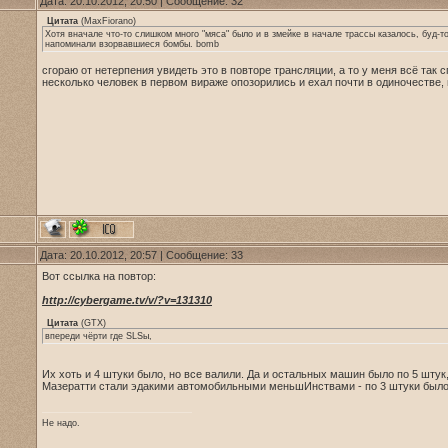
Дата: 20.10.2012, 20:50 | Сообщение:
32
Цитата
(
MaxFiorano
)
Хотя вначале что-то слишком много "мяса" было и в змейке в начале трассы казалось, буд-
напоминали взорвавшиеся бомбы. bomb
сгораю от нетерпения увидеть это в повторе трансляции, а то у меня всё так с
несколько человек в первом вираже опозорились и ехал почти в одиночестве,
Дата: 20.10.2012, 20:57 | Сообщение:
33
Вот ссылка на повтор:
http://cybergame.tv/v/?v=131310
Цитата
(
GTX
)
впереди чёрти где SLSы,
Их хоть и 4 штуки было, но все валили. Да и остальных машин было по 5 штук,
Мазератти стали эдакими автомобильными меньшИнствами - по 3 штуки было
Не надо.