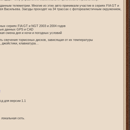
данным телеметрии. Многие из этих авто принимали участие в сериях FIA GT и
ксея Васильева. Заезды проходят на 34 трассах с фотореалистичным окружением,
ных сериях FIA GT и NGT 2003 и 2004 годов
щью данных GPS и CAD
ая смена дня и ночи и погодных условий
сть свечения тормозных дисков, зависящая от их температуры
, джойстики, клавиатура…
:
сд для версии 1.1
 локальная сеть.