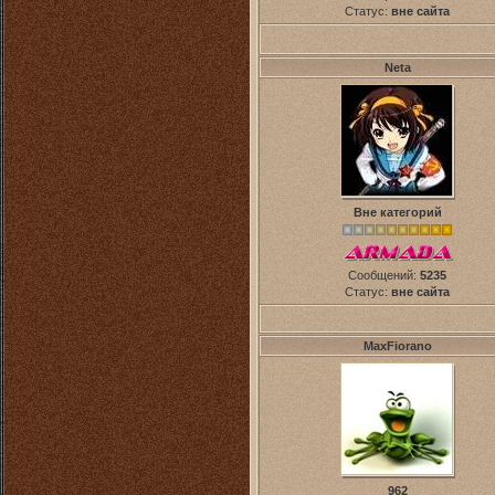
Статус:
вне сайта
Neta
Вне категорий
Сообщений:
5235
Статус:
вне сайта
MaxFiorano
962