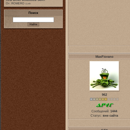
От: ROMERO
11:49
Поиск
MaxFiorano
962
Сообщений:
1444
Статус:
вне сайта