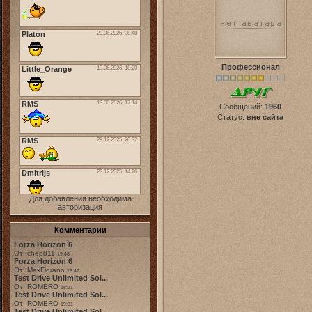
Профессионал
Сообщений:
1960
Статус:
вне сайта
Для добавления необходима
авторизация
Комментарии
Forza Horizon 6
От: chep811
19:48
Forza Horizon 6
От: MaxFiorano
23:47
Test Drive Unlimited Sol...
От: ROMERO
18:31
Test Drive Unlimited Sol...
От: ROMERO
19:31
Test Drive Unlimited Sol...