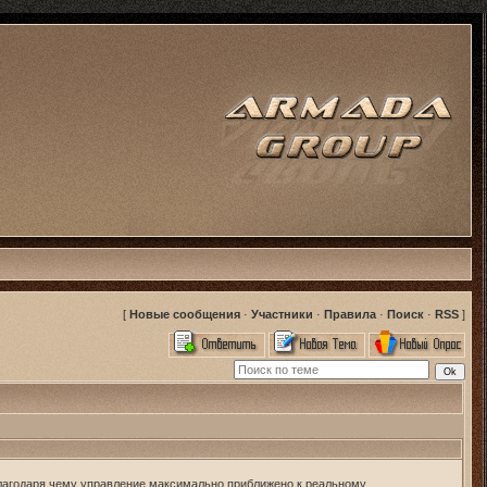
[
Новые сообщения
·
Участники
·
Правила
·
Поиск
·
RSS
]
благодаря чему управление максимально приближено к реальному.