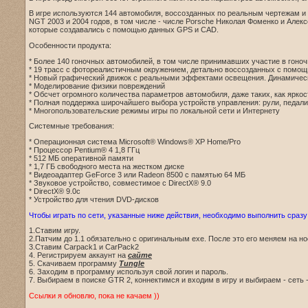
В игре используются 144 автомобиля, воссозданных по реальным чертежам и 
NGT 2003 и 2004 годов, в том числе - числе Porsche Николая Фоменко и Але
которые создавались с помощью данных GPS и CAD.
Особенности продукта:
* Более 140 гоночных автомобилей, в том числе принимавших участие в гоноч
* 19 трасс с фотореалистичным окружением, детально воссозданных с помо
* Новый графический движок с реальными эффектами освещения. Динамическ
* Моделирование физики повреждений
* Обсчет огромного количества параметров автомобиля, даже таких, как ярко
* Полная поддержка широчайшего выбора устройств управления: рули, педали
* Многопользовательские режимы игры по локальной сети и Интернету
Системные требования:
* Операционная система Microsoft® Windows® XP Home/Pro
* Процессор Pentium® 4 1,8 ГГц
* 512 MБ оперативной памяти
* 1,7 ГБ свободного места на жестком диске
* Видеоадаптер GeForce 3 или Radeon 8500 с памятью 64 МБ
* Звуковое устройство, совместимое с DirectX® 9.0
* DirectX® 9.0c
* Устройство для чтения DVD-дисков
Чтобы играть по сети, указанные ниже действия, необходимо выполнить сразу
1.Ставим игру.
2.Патчим до 1.1 обязательно с оригинальным exe. После это его меняем на но
3.Ставим Carpack1 и CarPack2
4. Регистрируем аккаунт на
сайте
5. Скачиваем программу
Tungle
6. Заходим в программу используя свой логин и пароль.
7. Выбираем в поиске GTR 2, коннектимся и входим в игру и выбираем - сеть -
Ссылки я обновлю, пока не качаем ))