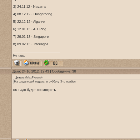
3) 24.11.12 - Navarra
4) 08.12.12 - Hungaroring
5) 22.12.12 - Algarve
6) 12.01.13 - A-1 Ring
7) 26.01.13 - Singapore
8) 09.02.13 - Interlagos
Не надо.
Дата: 24.10.2012, 19:43 | Сообщение:
38
Цитата
(
MaxFiorano
)
На следующей неделе, в субботу 3-го ноября.
хм надо будет посмотретъ