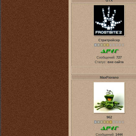
GTX
Стритрейсер
Сообщений:
727
Статус:
вне сайта
MaxFiorano
962
Сообщений:
1444