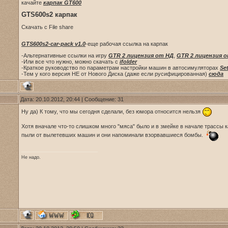
качайте
карпак GT600
GTS600s2 карпак
Скачать с File share
GTS600s2-car-pack v1.0
-еще рабочая ссылка на карпак
-Альтернативные ссылки на игру
GTR 2 лицензия от НД
,
GTR 2 лицензия 
-Или все что нужно, можно скачать с
ifolder
-Краткое руководство по параметрам настройки машин в автосимуляторах
Se
-Тем у кого версия НЕ от Нового Диска (даже если русифицированная)
сюда
Дата: 20.10.2012, 20:44 | Сообщение:
31
Ну да) К тому, что мы сегодня сделали, без юмора относится нельзя
Хотя вначале что-то слишком много "мяса" было и в змейке в начале трассы 
пыли от вылетевших машин и они напоминали взорвавшиеся бомбы.
Не надо.