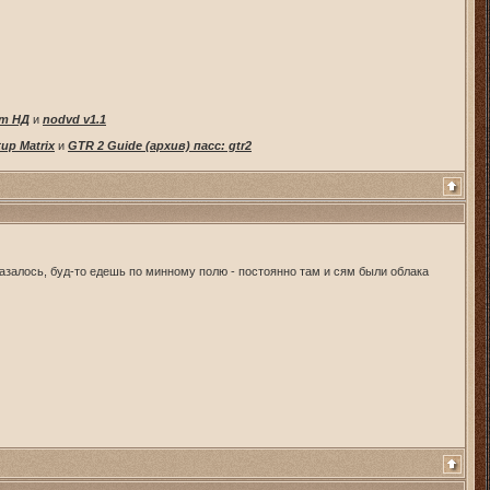
от НД
и
nodvd v1.1
tup Matrix
и
GTR 2 Guide (архив) пасс: gtr2
казалось, буд-то едешь по минному полю - постоянно там и сям были облака