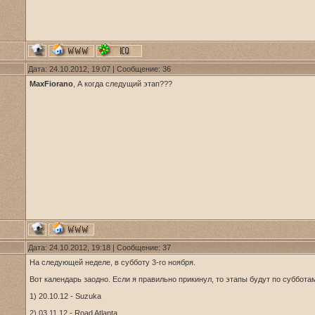
Дата: 24.10.2012, 19:07 | Сообщение:
36
MaxFiorano
, А когда следущий этап???
Дата: 24.10.2012, 19:18 | Сообщение:
37
На следующей неделе, в субботу 3-го ноября.
Вот календарь заодно. Если я правильно прикинул, то этапы будут по суббота
1) 20.10.12 - Suzuka
2) 03.11.12 - Road Atlanta