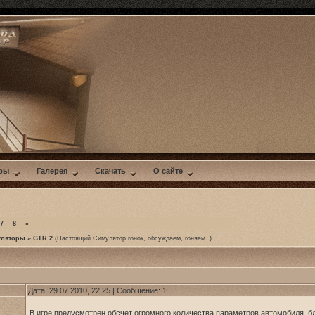
ры
Галерея
Скачать
О сайте
7
8
»
уляторы
»
GTR 2
(Настоящий Симулятор гонок, обсуждаем, гоняем..)
Дата: 29.07.2010, 22:25 | Сообщение:
1
В игре предусмотрен обсчет огромного количества параметров автомобиля, 