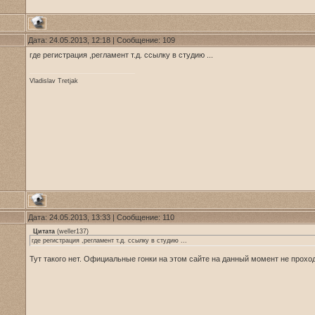
Дата: 24.05.2013, 12:18 | Сообщение:
109
где регистрация ,регламент т.д. ссылку в студию ...
Vladislav Tretjak
Дата: 24.05.2013, 13:33 | Сообщение:
110
Цитата
(
weller137
)
где регистрация ,регламент т.д. ссылку в студию ...
Тут такого нет. Официальные гонки на этом сайте на данный момент не проход