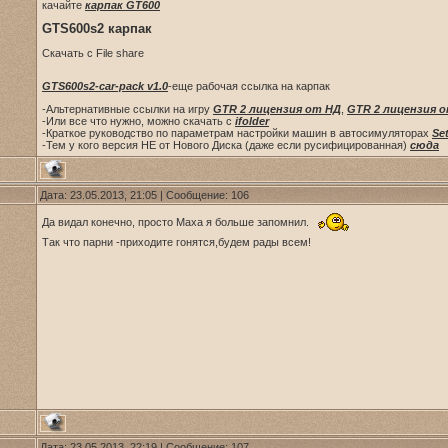
качайте
карпак GT600
GTS600s2 карпак
Скачать с File share
GTS600s2-car-pack v1.0
-еще рабочая ссылка на карпак
-Альтернативные ссылки на игру
GTR 2 лицензия от НД
,
GTR 2 лицензия 
-Или все что нужно, можно скачать с
ifolder
-Краткое руководство по параметрам настройки машин в автосимуляторах
Se
-Тем у кого версия НЕ от Нового Диска (даже если русифицированная)
сюда
Дата: 23.05.2013, 21:05 | Сообщение:
106
Да видал конечно, просто Maxa я больше запомнил.
Так что парни -приходите гонятся,будем рады всем!
Дата: 23.05.2013, 22:19 | Сообщение:
107