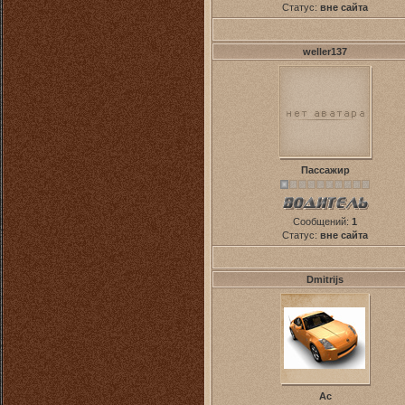
Статус:
вне сайта
weller137
Пассажир
Сообщений:
1
Статус:
вне сайта
Dmitrijs
Ас