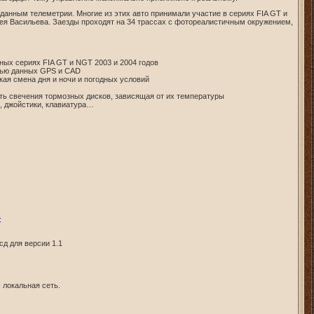
данным телеметрии. Многие из этих авто принимали участие в сериях FIA GT и
ксея Васильева. Заезды проходят на 34 трассах с фотореалистичным окружением,
ных сериях FIA GT и NGT 2003 и 2004 годов
щью данных GPS и CAD
ая смена дня и ночи и погодных условий
сть свечения тормозных дисков, зависящая от их температуры
, джойстики, клавиатура…
:
сд для версии 1.1
 локальная сеть.