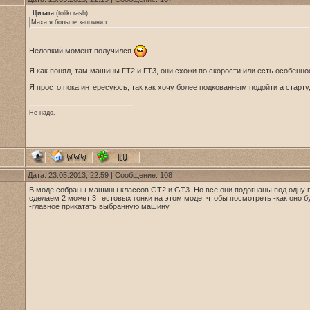
Цитата
(
tolikcrash
)
Maxa я больше запомнил.
Неловкий момент получился
Я как понял, там машины ГТ2 и ГТ3, они схожи по скорости или есть особенно
Я просто пока интересуюсь, так как хочу более подкованным подойти а старту,
Не надо.
Дата: 23.05.2013, 22:59 | Сообщение:
108
В моде собраны машины классов GT2 и GT3. Но все они подогнаны под одну 
сделаем 2 может 3 тестовых гонки на этом моде, чтобы посмотреть -как оно 
-главное прикатать выбранную машину.