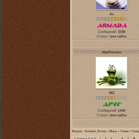
Ас
Сообщений:
3190
Статус:
вне сайта
MaxFiorano
962
Сообщений:
1444
Статус:
вне сайта
Форум - Armada_Group
»
Игры
»
Гонки / Сим
8
Страница
8
из
8
«
1
2
…
6
7