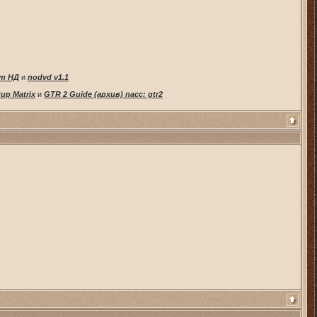
от НД
и
nodvd v1.1
tup Matrix
и
GTR 2 Guide (архив) пасс: gtr2