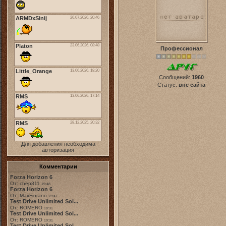
Профессионал
Сообщений:
1960
Статус:
вне сайта
Для добавления необходима
авторизация
Комментарии
Forza Horizon 6
От: chep811
19:48
Forza Horizon 6
От: MaxFiorano
23:47
Test Drive Unlimited Sol...
От: ROMERO
18:31
Test Drive Unlimited Sol...
От: ROMERO
19:31
Test Drive Unlimited Sol...