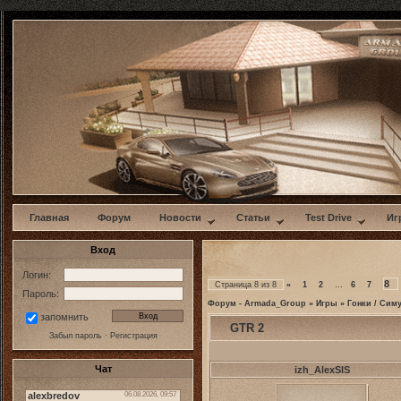
w
Главная
Форум
Новости
Статьи
Test Drive
Иг
Вход
Логин:
8
Страница
8
из
8
«
1
2
…
6
7
Пароль:
Форум - Armada_Group
»
Игры
»
Гонки / Сим
запомнить
GTR 2
Забыл пароль
·
Регистрация
Чат
izh_AlexSIS