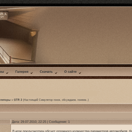
ры
Галерея
Скачать
О сайте
уляторы
»
GTR 2
(Настоящий Симулятор гонок, обсуждаем, гоняем..)
Дата: 29.07.2010, 22:25 | Сообщение:
1
В игре предусмотрен обсчет огромного количества параметров автомобиля, 