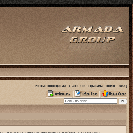
[
Новые сообщения
·
Участники
·
Правила
·
Поиск
·
RSS
]
благодаря чему управление максимально приближено к реальному.