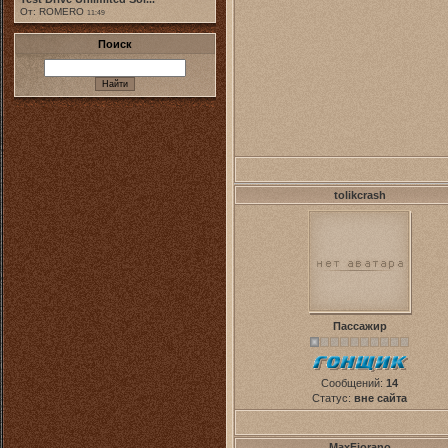
От: ROMERO
11:49
Поиск
tolikcrash
Пассажир
Сообщений:
14
Статус:
вне сайта
MaxFiorano