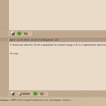
Дата: 21.07.2013, 10:10 | Сообщение:
113
У меня как обычно. Если в деревню не свалю поеду и Ф-1 и сдвоенные протот
Не надо.
уляторы
»
GTR 2
(Настоящий Симулятор гонок, обсуждаем, гоняем..)