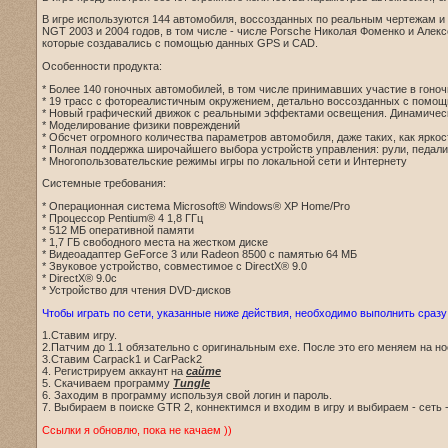
В игре используются 144 автомобиля, воссозданных по реальным чертежам и 
NGT 2003 и 2004 годов, в том числе - числе Porsche Николая Фоменко и Але
которые создавались с помощью данных GPS и CAD.
Особенности продукта:
* Более 140 гоночных автомобилей, в том числе принимавших участие в гоноч
* 19 трасс с фотореалистичным окружением, детально воссозданных с помо
* Новый графический движок с реальными эффектами освещения. Динамическ
* Моделирование физики повреждений
* Обсчет огромного количества параметров автомобиля, даже таких, как ярко
* Полная поддержка широчайшего выбора устройств управления: рули, педали
* Многопользовательские режимы игры по локальной сети и Интернету
Системные требования:
* Операционная система Microsoft® Windows® XP Home/Pro
* Процессор Pentium® 4 1,8 ГГц
* 512 MБ оперативной памяти
* 1,7 ГБ свободного места на жестком диске
* Видеоадаптер GeForce 3 или Radeon 8500 с памятью 64 МБ
* Звуковое устройство, совместимое с DirectX® 9.0
* DirectX® 9.0c
* Устройство для чтения DVD-дисков
Чтобы играть по сети, указанные ниже действия, необходимо выполнить сразу
1.Ставим игру.
2.Патчим до 1.1 обязательно с оригинальным exe. После это его меняем на но
3.Ставим Carpack1 и CarPack2
4. Регистрируем аккаунт на
сайте
5. Скачиваем программу
Tungle
6. Заходим в программу используя свой логин и пароль.
7. Выбираем в поиске GTR 2, коннектимся и входим в игру и выбираем - сеть -
Ссылки я обновлю, пока не качаем ))