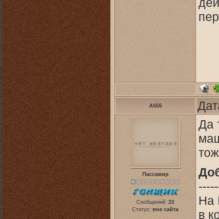
дей
пер
Дат
A555
Да 
маш
тож
До
Пассажир
-----
На 
Сообщений:
33
Статус:
вне сайта
в к