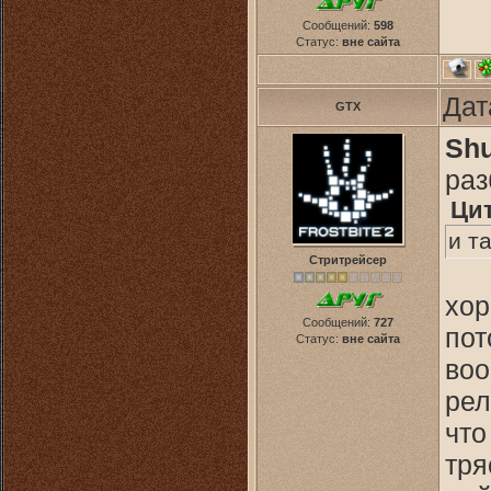
Сообщений:
598
Статус:
вне сайта
Дат
GTX
Sh
ра
Ци
и т
Стритрейсер
хор
Сообщений:
727
пот
Статус:
вне сайта
воо
рел
что
тря