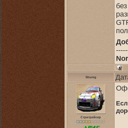
без
раз
GTR
пол
До
-----
Nor
Дат
Shureg
Офф
Есл
дор
Стритрейсер