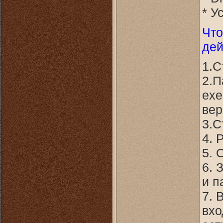
* У
Что
дей
1.С
2.П
exe
вер
3.С
4. 
5. 
6. 
и п
7. 
вхо