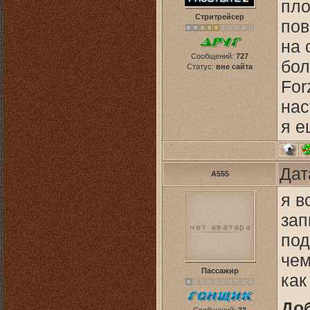
пло
Стритрейсер
пов
на 
Сообщений:
727
бол
Статус:
вне сайта
For
нас
я е
Дат
A555
я в
зап
под
чем
Пассажир
как
До