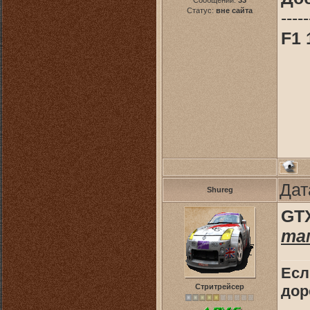
Сообщений:
33
Статус:
вне сайта
-----
F1 
Дат
Shureg
GT
та
Есл
Стритрейсер
дор