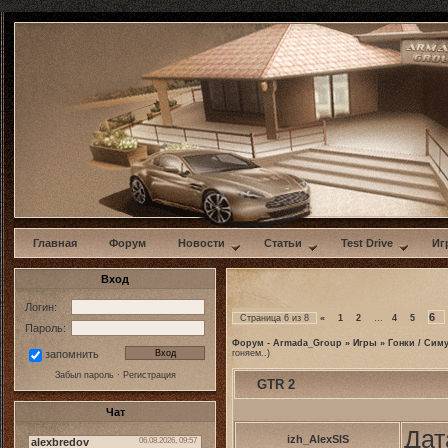
w
Главная
Форум
Новости
Статьи
Test Drive
Иг
Вход
Логин:
6
Страница
6
из
8
«
1
2
…
4
5
Пароль:
Форум - Armada_Group
»
Игры
»
Гонки / Сим
гоняем..)
запомнить
Забыл пароль
·
Регистрация
GTR 2
Чат
Дат
izh_AlexSIS