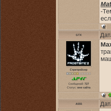
Mat
-Те
есл
Дат
GTX
Max
тр
ма
Стритрейсер
Сообщений:
727
Статус:
вне сайта
Дат
A555