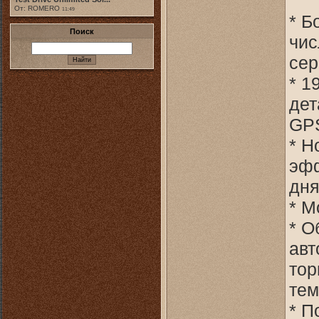
От: ROMERO
11:49
* Б
Поиск
чис
сер
* 1
дет
GP
* Н
эфф
дня
* М
* О
авт
тор
тем
* П