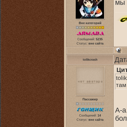
мы 
Вне категорий
Сообщений:
5235
Статус:
вне сайта
Дат
tolikcrash
Ци
tol
там
Пассажир
А-а
Сообщений:
14
бол
Статус:
вне сайта