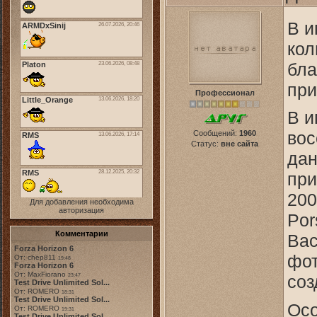
В и
кол
бла
при
Профессионал
В и
вос
Сообщений:
1960
Статус:
вне сайта
дан
при
200
Для добавления необходима
авторизация
Por
Комментарии
Вас
Forza Horizon 6
фот
От: chep811
19:48
Forza Horizon 6
От: MaxFiorano
соз
23:47
Test Drive Unlimited Sol...
От: ROMERO
18:31
Test Drive Unlimited Sol...
Осо
От: ROMERO
19:31
Test Drive Unlimited Sol...