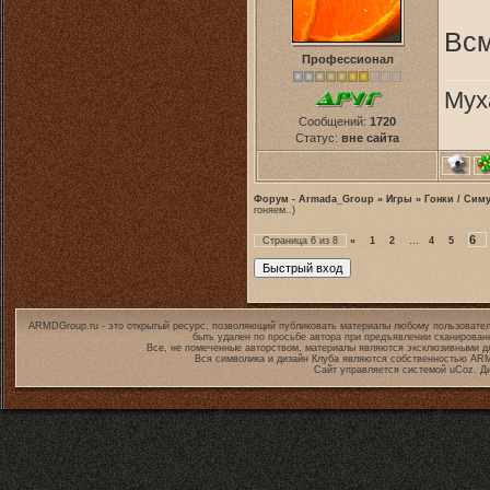
Всм
Профессионал
Мух
Сообщений:
1720
Статус:
вне сайта
Форум - Armada_Group
»
Игры
»
Гонки / Сим
гоняем..)
6
Страница
6
из
8
«
1
2
…
4
5
ARMDGroup.ru - это открытый ресурс, позволяющий публиковать материалы любому пользовател
быть удален по просьбе автора при предъявлении сканирован
Все, не помеченные авторством, материалы являются эксклюзивными дл
Вся символика и дизайн Клуба являются собственностью
ARM
Сайт управляется системой
uCoz
. Д