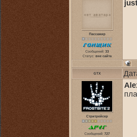
jus
Пассажир
Сообщений:
33
Статус:
вне сайта
Дат
GTX
Ale
пл
Стритрейсер
Сообщений:
727