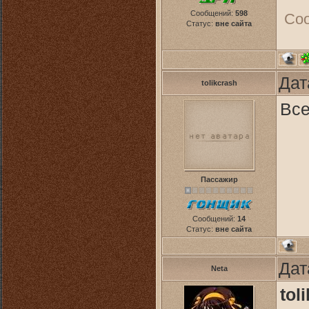
Сообщений:
598
Со
Статус:
вне сайта
Дат
tolikcrash
Все
Пассажир
Сообщений:
14
Статус:
вне сайта
Дат
Neta
tol