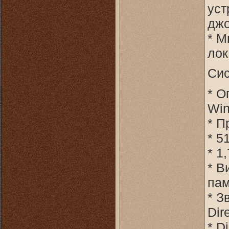
уст
джо
* М
лок
Сис
* О
Wi
* П
* 5
* 1
* В
пам
* З
Dir
* D