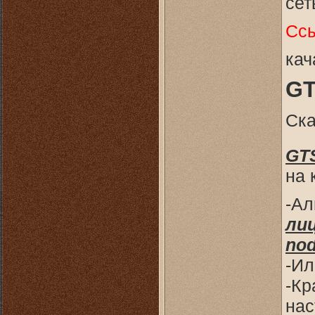
сет
Ссы
кач
GT
Ска
GTS
на 
-Ал
ли
nod
-Ил
-Кр
нас