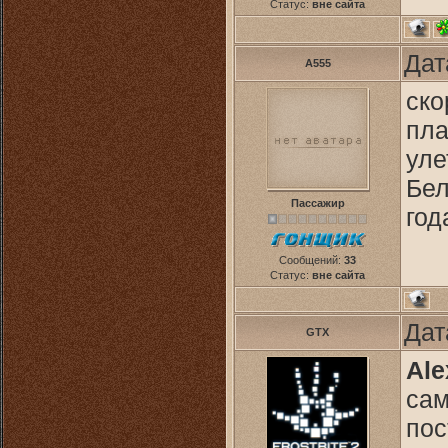
Статус:
вне сайта
Дат
A555
ско
пла
уле
Бел
Пассажир
го
Сообщений:
33
Статус:
вне сайта
Дат
GTX
Ale
сам
пос