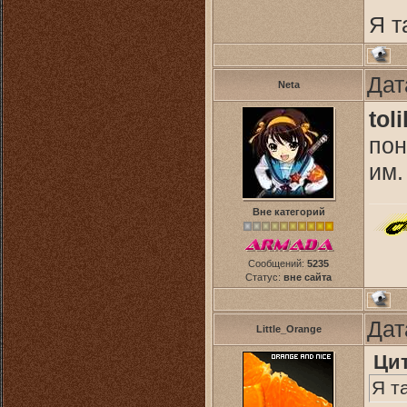
Я т
Дат
Neta
tol
пон
им.
Вне категорий
Сообщений:
5235
Статус:
вне сайта
Дат
Little_Orange
Ци
Я т