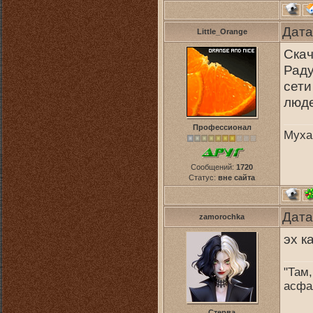
Дата
Little_Orange
Скач
Раду
сети
люде
Профессионал
Муха
Сообщений:
1720
Статус:
вне сайта
Дата
zamorochka
эх к
"Там,
асфа
Стерва