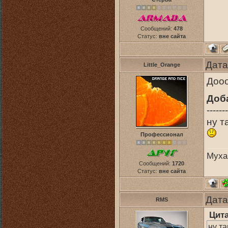
Сообщений:
478
Статус:
вне сайта
Дата
Little_Orange
Дооо
Доб
-------
ну т
Профессионал
Муха
Сообщений:
1720
Статус:
вне сайта
Дата
RMS
Цит
ну т