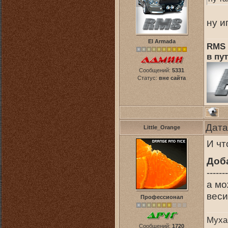
ну и
El Armada
RMS 
в пут
Сообщений:
5331
Статус:
вне сайта
Дата
Little_Orange
И чт
Доб
-------
а мо
веси
Профессионал
Муха
Сообщений:
1720