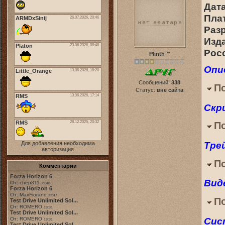
Дат
Пла
Раз
Изд
Рос
Plinth™
Опи
Сообщений:
338
П
Статус:
вне сайта
Скр
П
Тре
Для добавления необходима
авторизация
П
Комментарии
Forza Horizon 6
Вид
От: chep811
19:48
Forza Horizon 6
От: MaxFiorano
23:47
П
Test Drive Unlimited Sol...
От: ROMERO
18:31
Test Drive Unlimited Sol...
Сис
От: ROMERO
19:31
Test Drive Unlimited Sol...