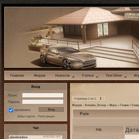
w
Главная
Форум
Новости
Статьи
Test Drive
Иг
Вход
Логин:
1
Страница
1
из
1
Пароль:
Форум - Armada_Group
»
Игры
»
Гонки / Сим
запомнить
Pure
Забыл пароль
·
Регистрация
Чат
Дата
FiN