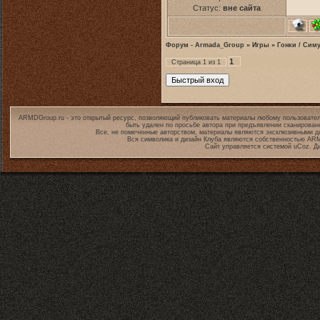
Статус:
вне сайта
Форум - Armada_Group
»
Игры
»
Гонки / Сим
1
Страница
1
из
1
ARMDGroup.ru - это открытый ресурс, позволяющий публиковать материалы любому пользовател
быть удален по просьбе автора при предъявлении сканирован
Все, не помеченные авторством, материалы являются эксклюзивными дл
Вся символика и дизайн Клуба являются собственностью
ARM
Сайт управляется системой
uCoz
. Д