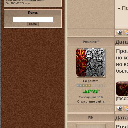
От: ROMERO
11:49
П
Поиск
Дата
Postnikoff
Прош
но к
но в
было
Le peintre
Сообщений:
516
|face
Статус:
вне сайта
Дата
FiN
Post