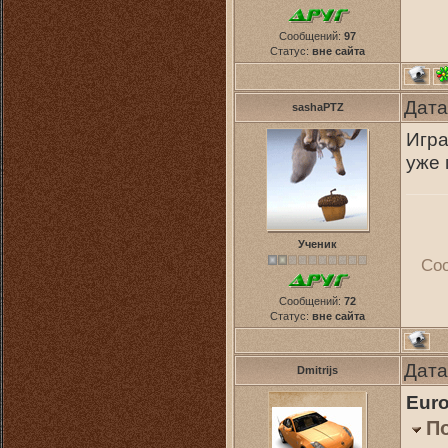
Сообщений:
97
Статус:
вне сайта
Дата
sashaPTZ
Игра
уже 
Ученик
Со
Сообщений:
72
Статус:
вне сайта
Дата
Dmitrijs
Euro
П