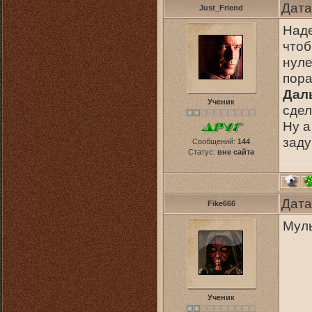
Дата
Just_Friend
Наде
чтоб
нуле
пора
Дал
Ученик
сдел
Ну а
заду
Сообщений:
144
Статус:
вне сайта
Дата
Fike666
Муль
Ученик