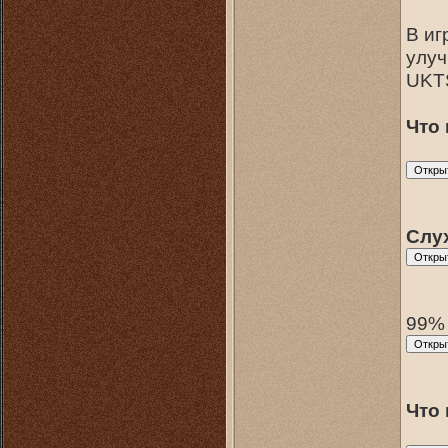
В иг
улуч
UKTS
Что 
Слу
99% 
Что 