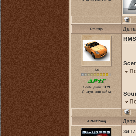
Дата
Dmitrijs
RM
Sce
П
Ас
Сообщений:
3179
Статус:
вне сайта
Soun
П
Дата
ARMDxSinij
запи