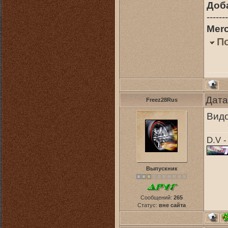
Доб
-------
Mer
П
Дата
Freez28Rus
Видо
D.V -
Выпускник
Сообщений:
265
Статус:
вне сайта