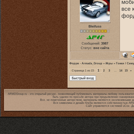
моби
все 
форд
Bleifuss
Сообщений:
3987
Статус:
вне сайта
Форум - Armada_Group
»
Игры
»
Гонки / Сим
1
Страница
1
из
15
2
3
…
14
15
»
ARMDGroup.ru - это открытый ресурс, позволяющий публиковать материалы любому пользовател
быть удален по просьбе автора при предъявлении сканирован
Все, не помеченные авторством, материалы являются эксклюзивными дл
Вся символика и дизайн Клуба являются собственностью
ARM
Сайт управляется системой
uCoz
. Д