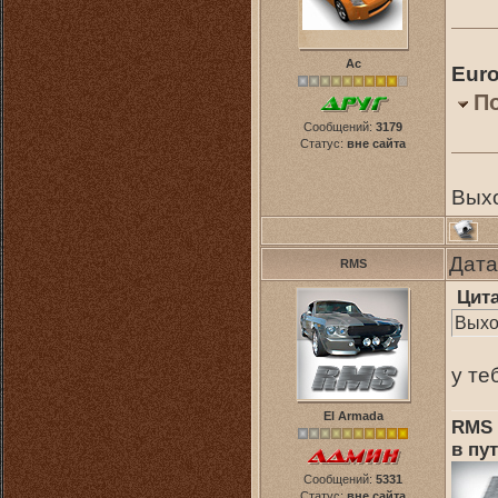
Ас
Euro
П
Сообщений:
3179
Статус:
вне сайта
Выхо
Дата
RMS
Цит
Выхо
у те
El Armada
RMS 
в пут
Сообщений:
5331
Статус:
вне сайта