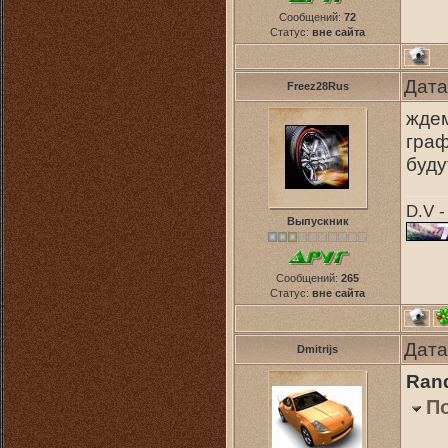
Сообщений:
72
Статус:
вне сайта
Дата
Freez28Rus
ждем
граф
буду
D.V -
Выпускник
Сообщений:
265
Статус:
вне сайта
Дата
Dmitrijs
Ran
П