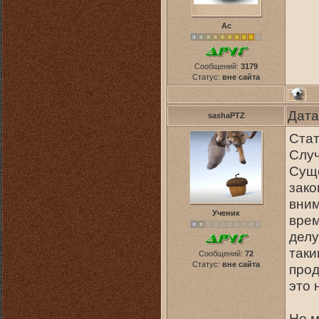
Ас
Сообщений:
3179
Статус:
вне сайта
Дата
sashaPTZ
Стат
Слу
Суще
зако
вним
Ученик
врем
делу
таки
Сообщений:
72
Статус:
вне сайта
прод
это 
Но м