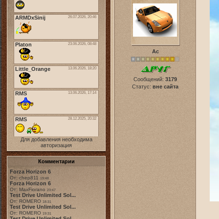
Ас
Сообщений:
3179
Статус:
вне сайта
Для добавления необходима
авторизация
Комментарии
Forza Horizon 6
От: chep811
19:48
Forza Horizon 6
От: MaxFiorano
23:47
Test Drive Unlimited Sol...
От: ROMERO
18:31
Test Drive Unlimited Sol...
От: ROMERO
19:31
Test Drive Unlimited Sol...