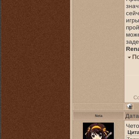
знач
сейч
игры
прой
може
заде
Ren
П
С
Дата
Neta
Чето
Цит