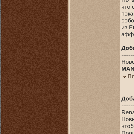
что 
пока
собо
из E
эффе
Доб
-------
Нов
MAN
П
Доб
-------
Ren
Новы
чтоб
Проц