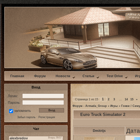
w
Главная
Форум
Новости
Статьи
Test Drive
Иг
Вход
Логин:
1
Страница
1
из
15
2
3
…
14
15
»
Пароль:
Форум - Armada_Group
»
Игры
»
Гонки / Сим
запомнить
Euro Truck Simulator 2
Забыл пароль
·
Регистрация
Чат
Дата
Dmitrijs