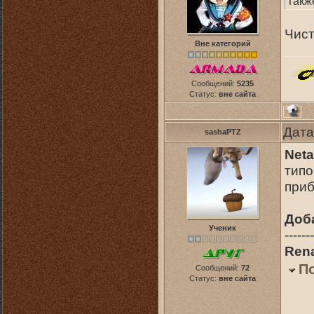
Такж
Чист
Вне категорий
Сообщений:
5235
Статус:
вне сайта
Дата
sashaPTZ
Neta
типо
приб
Доб
Ученик
-------
Ren
П
Сообщений:
72
Статус:
вне сайта