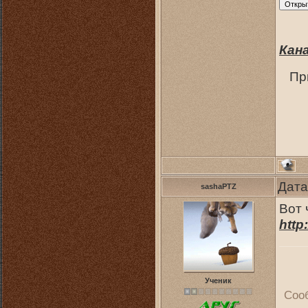
Кан
Пр
Дата
sashaPTZ
Вот 
http
Ученик
Соо