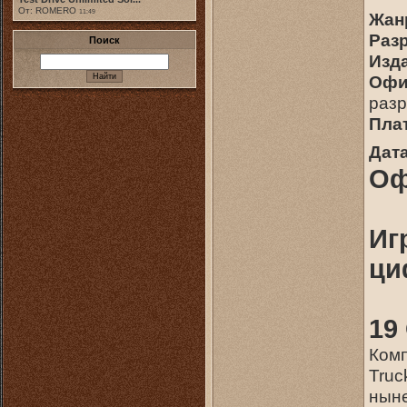
От: ROMERO
11:49
Жан
Раз
Поиск
Изд
Офи
разр
Пла
Дат
Оф
Иг
ци
19
Комп
Truc
ныне