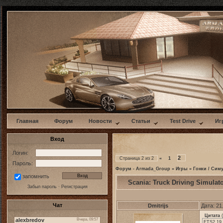
w
Главная
Форум
Новости
Статьи
Test Drive
Иг
Вход
Логин:
2
Страница
2
из
2
«
1
Пароль:
Форум - Armada_Group
»
Игры
»
Гонки / Сим
запомнить
Scania: Truck Driving Simula
Забыл пароль
·
Регистрация
Чат
Dmitrijs
Дата: 21
Цитата
(
ETS2 19 