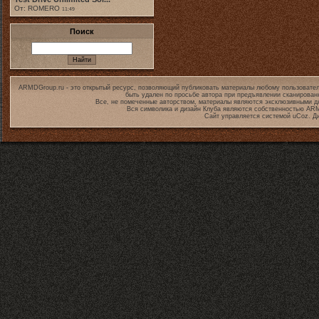
От: ROMERO
11:49
Поиск
ARMDGroup.ru - это открытый ресурс, позволяющий публиковать материалы любому пользовател
быть удален по просьбе автора при предъявлении сканирован
Все, не помеченные авторством, материалы являются эксклюзивными дл
Вся символика и дизайн Клуба являются собственностью
ARM
Сайт управляется системой
uCoz
. Д