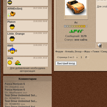
Для это
Ас
Сообщений:
3179
Статус:
вне сайта
Форум - Armada_Group
»
Игры
»
Гонки / Сим
2
Страница
2
из
2
«
1
Для добавления необходима
авторизация
Комментарии
Forza Horizon 6
От: chep811
19:48
Forza Horizon 6
От: MaxFiorano
23:47
Test Drive Unlimited Sol...
От: ROMERO
18:31
Test Drive Unlimited Sol...
От: ROMERO
19:31
Test Drive Unlimited Sol...